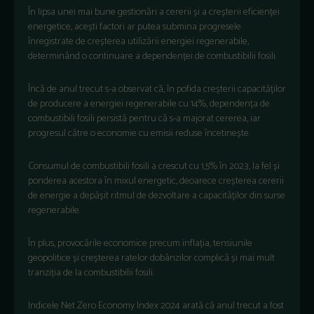
În lipsa unei mai bune gestionări a cererii și a creșterii eficienței
energetice, acești factori ar putea submina progresele
înregistrate de creșterea utilizării energiei regenerabile,
determinând o continuare a dependenței de combustibilii fosili.
Încă de anul trecut s-a observat că, în pofida creșterii capacităților
de producere a energiei regenerabile cu 14%, dependența de
combustibili fosili persistă pentru că s-a majorat cererea, iar
progresul către o economie cu emisii reduse încetinește.
Consumul de combustibili fosili a crescut cu 1,5% în 2023, la fel și
ponderea acestora în mixul energetic, deoarece creșterea cererii
de energie a depășit ritmul de dezvoltare a capacităților din surse
regenerabile.
În plus, provocările economice precum inflația, tensiunile
geopolitice și creșterea ratelor dobânzilor complică și mai mult
tranziția de la combustibilii fosili.
Indicele Net Zero Economy Index 2024 arată că anul trecut a fost