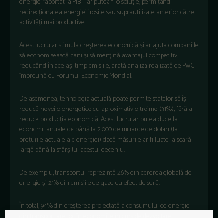
energie raportat la PIB – ar putea fi o soluție, permițând
redirecționarea energiei irosite sau suprautilizate anterior către
activități mai productive.
Acest lucru ar stimula creșterea economică și ar ajuta companiile
să economisească bani și să mențină avantajul competitiv,
reducând în același timp emisiile, arată analiza realizată de PwC
împreună cu Forumul Economic Mondial.
De asemenea, tehnologia actuală poate permite statelor să își
reducă nevoile energetice cu aproximativ o treime (31%), fără a
reduce producția economică. Acest lucru ar putea duce la
economii anuale de până la 2.000 de miliarde de dolari (la
prețurile actuale ale energiei) dacă măsurile ar fi luate la scară
largă până la sfârșitul acestui deceniu.
De exemplu, transportul reprezintă 26% din cererea globală de
energie și 21% din emisiile de gaze cu efect de seră.
În total, 94% din creșterea proiectată a consumului de energie
din transport are loc în economiile în curs de dezvoltare.