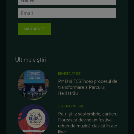
MĂ ABONEZ
Ultimele știri
REVISTA PRESEI
PMB și FCB încep procesul de
transformare a Parcului
Herăstrău
SLIDER HOMEPAGE
Pe 11 și 12 septembrie, cartierul
Floreasca devine un festival
urban de muzică clasică în aer
liber