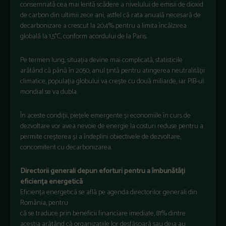
consemnată cea mai lentă scădere a nivelului de emisii de dioxid
de carbon din ultimii zece ani, astfel că rata anuală necesară de
decarbonizare a crescut la 20,4% pentru a limita încălzirea
globală la 1,5°C, conform acordului de la Paris.
Pe termen lung, situația devine mai complicată, statisticile
arătând că până în 2050, anul țintă pentru atingerea neutralității
climatice, populația globului va crește cu două miliarde, iar PIB-ul
mondial se va dubla.
În aceste condiții, piețele emergente și economiile în curs de
dezvoltare vor avea nevoie de energie la costuri reduse pentru a
permite creșterea și a îndeplini obiectivele de dezvoltare,
concomitent cu decarbonizarea.
Directorii generali depun eforturi pentru a îmbunătăți
eficiența energetică
Eficiența energetică se află pe agenda directorilor generali din
România, pentru
că se traduce prin beneficii financiare imediate, 81% dintre
aceștia arătând că organizațiile lor desfășoară sau deja au