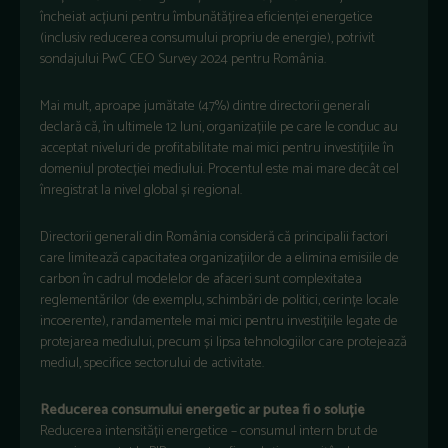
încheiat acțiuni pentru îmbunătățirea eficienței energetice
(inclusiv reducerea consumului propriu de energie), potrivit
sondajului PwC CEO Survey 2024 pentru România.
Mai mult, aproape jumătate (47%) dintre directorii generali
declară că, în ultimele 12 luni, organizațiile pe care le conduc au
acceptat niveluri de profitabilitate mai mici pentru investițiile în
domeniul protecției mediului. Procentul este mai mare decât cel
înregistrat la nivel global și regional.
Directorii generali din România consideră că principalii factori
care limitează capacitatea organizațiilor de a elimina emisiile de
carbon în cadrul modelelor de afaceri sunt complexitatea
reglementărilor (de exemplu, schimbări de politici, cerințe locale
incoerente), randamentele mai mici pentru investițiile legate de
protejarea mediului, precum și lipsa tehnologiilor care protejează
mediul, specifice sectorului de activitate.
Reducerea consumului energetic ar putea fi o soluție
Reducerea intensității energetice – consumul intern brut de