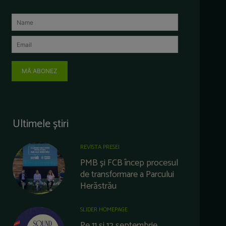
MĂ ABONEZ
Ultimele știri
REVISTA PRESEI
PMB și FCB încep procesul
de transformare a Parcului
Herăstrău
SLIDER HOMEPAGE
Pe 11 și 12 septembrie,