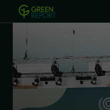
Green Revolution
Conferințel
ACASA
LEGISLAȚIE
B