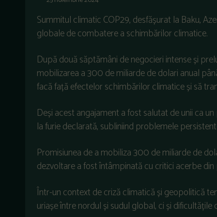
25 noiembrie 2024
Summitul climatic COP29, desfășurat la Baku, Azer
globale de combatere a schimbărilor climatice.
După două săptămâni de negocieri intense și prelu
mobilizarea a 300 de miliarde de dolari anual până 
facă față efectelor schimbărilor climatice și să tr
Deși acest angajament a fost salutat de unii ca un 
la furie declarată, subliniind problemele persistent
Promisiunea de a mobiliza 300 de miliarde de dolari
dezvoltare a fost întâmpinată cu critici acerbe din p
Într-un context de criză climatică și geopolitică te
uriașe între nordul și sudul global, ci și dificultăț