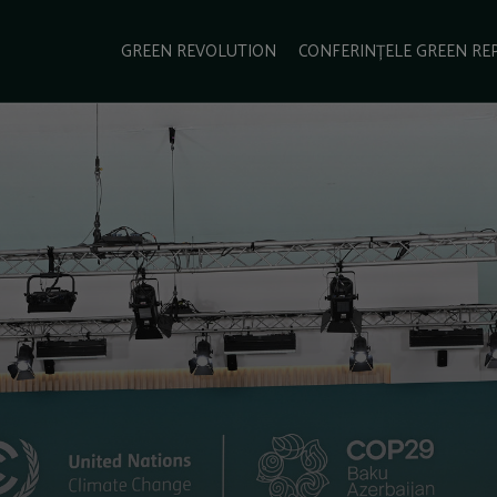
e Green Report
Podcast
Gala Green Report
Contact
GREEN REVOLUTION
CONFERINȚELE GREEN RE
USINESS
ENERGIE
TRANSPORT
CSR
SCHIMBĂRI CLIMATICE