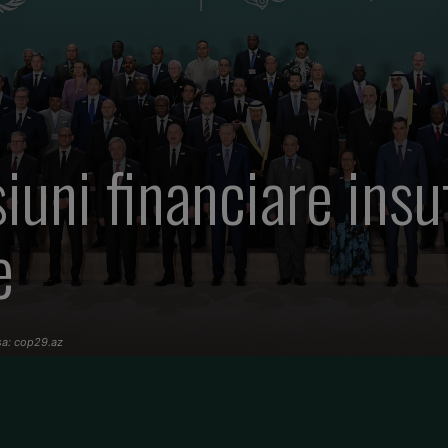
ni financiare insuf
e
rsa: cop29.az