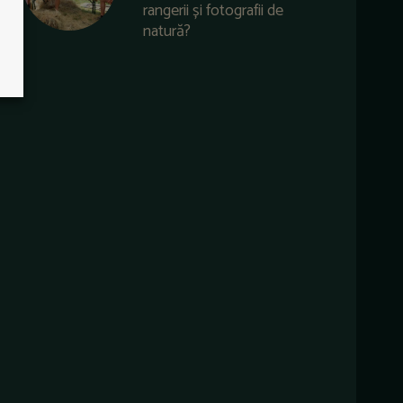
rangerii și fotografii de
natură?