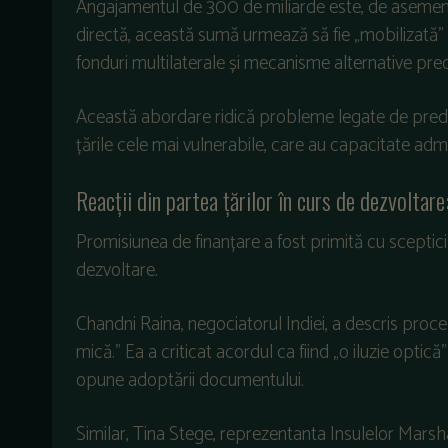
Angajamentul de 300 de miliarde este, de asemenea,
directă, această sumă urmează să fie „mobilizată” din
fonduri multilaterale și mecanisme alternative pr
Această abordare ridică probleme legate de predicti
țările cele mai vulnerabile, care au capacitate ad
Reacții din partea țărilor în curs de dezvoltare
Promisiunea de finanțare a fost primită cu sceptici
dezvoltare.
Chandni Raina, negociatorul Indiei, a descris proces
mică.” Ea a criticat acordul ca fiind „o iluzie optică
opune adoptării documentului.
Similar, Tina Stege, reprezentanta Insulelor Marsha