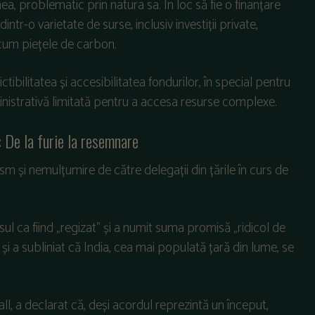
 problematic prin natura sa. În loc să fie o finanțare
tr-o varietate de surse, inclusiv investiții private,
ecum piețele de carbon.
bilitatea și accesibilitatea fondurilor, în special pentru
ministrativă limitată pentru a accesa resurse complexe.
: De la furie la resemnare
sm și nemulțumire de către delegații din țările în curs de
ul ca fiind „regizat” și a numit suma promisă „ridicol de
” și a subliniat că India, cea mai populată țară din lume, se
ll, a declarat că, deși acordul reprezintă un început,