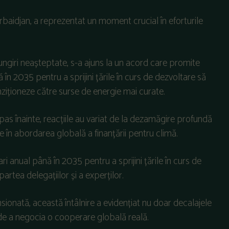
baidjan, a reprezentat un moment crucial în eforturile
ngiri neașteptate, s-a ajuns la un acord care promite
în 2035 pentru a sprijini țările în curs de dezvoltare să
anziționeze către surse de energie mai curate.
pas înainte, reacțiile au variat de la dezamăgire profundă
e în abordarea globală a finanțării pentru climă.
 anual până în 2035 pentru a sprijini țările în curs de
artea delegațiilor și a experților.
nsionată, această întâlnire a evidențiat nu doar decalajele
ile de a negocia o cooperare globală reală.