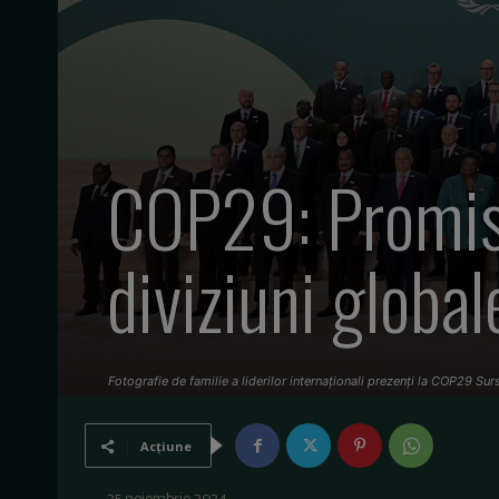
COP29: Promisiu
diviziuni global
Fotografie de familie a liderilor internaționali prezenți la COP29 Su
Acțiune