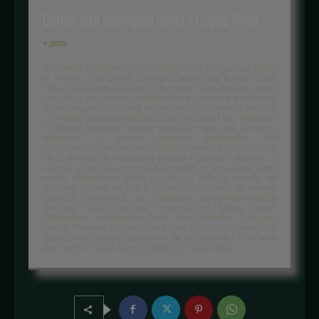
Conferinta ecologica despre Copsa Mica
+ posts
Academia Evanghelica din Transilvania a organizat marti,
la Medias, Conferinta Ecologica avand ca tema ’’Copsa
Mica - fabrica de poluare a Romaniei’’.Organizatorii si-au
propus ca prin aceasta conferinta sa provoace statul sa isi
asume responsabilitatea in mod serios in privinta poluarii
cu metale grele si dioxid de sulf de la Copsa Mica, fenomen
cu efecte negative asupra mediului (apa, sol, alimente,
vegetatie) si asupra sanatatii locuitorilor din
zona.Producatorul de zinc si plumb Sometra SA din Copsa
Mica, detinut de compania greaca Mytilineos Holding, a
obtinut autorizatia integrata de mediu in luna iunie 2006,
avand obligatia ca pana in 2014 sa reduca emisiile de
poluanti - dioxid de sulf si pulberi cu continut de metale
grele.La conferinta au participat europarlamentarul
Daciana Sarbu, primarul municipiului Medias, Daniel
Thellmann, dr.Alexandru Balin, seful Protectiei Civile din
cadrul Primariei Medias, David Ioan, jurnalistul Alexandru
Boariu, ing. Daniela Constantin de la Fundatia ECO-Civica
Bucuresti si Gabor Ioan, localnic din Copsa Mica.