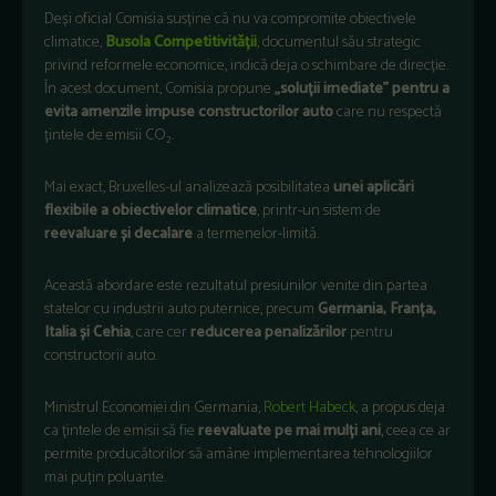
Deși oficial Comisia susține că nu va compromite obiectivele
climatice,
Busola Competitivității
, documentul său strategic
privind reformele economice, indică deja o schimbare de direcție.
În acest document, Comisia propune
„soluții imediate” pentru a
evita amenzile impuse constructorilor auto
care nu respectă
țintele de emisii CO₂.
Mai exact, Bruxelles-ul analizează posibilitatea
unei aplicări
flexibile a obiectivelor climatice
, printr-un sistem de
reevaluare și decalare
a termenelor-limită.
Această abordare este rezultatul presiunilor venite din partea
statelor cu industrii auto puternice, precum
Germania, Franța,
Italia și Cehia
, care cer
reducerea penalizărilor
pentru
constructorii auto.
Ministrul Economiei din Germania,
Robert Habeck
, a propus deja
ca țintele de emisii să fie
reevaluate pe mai mulți ani
, ceea ce ar
permite producătorilor să amâne implementarea tehnologiilor
mai puțin poluante.