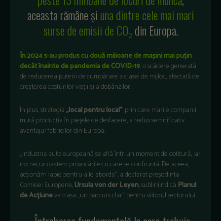
aceasta rămâne și
una dintre cele mai mari
surse de emisii de CO₂
din Europa.
În 2024 s-au produs cu două milioane de mașini mai puțin
decât înainte de pandemia de COVID-19
, o scădere generată
de reducerea puterii de cumpărare a clasei de mijloc, afectată de
creșterea costurilor vieții și a dobânzilor.
În plus, strategia
„local pentru local”
, prin care marile companii
mută producția în piețele de desfacere, a redus semnificativ
avantajul fabricilor din Europa.
„Industria auto europeană se află într-un moment de cotitură, iar
noi recunoaștem provocările cu care se confruntă. De aceea,
acționăm rapid pentru a le aborda”, a declarat președinta
Comisiei Europene,
Ursula von der Leyen
, subliniind că
Planul
de Acțiune
va trasa „un parcurs clar” pentru viitorul sectorului.
„Întrebarea fundamentală la care trebuie