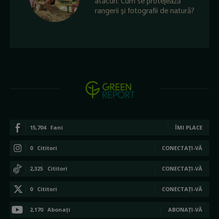
atacuri. Cum se protejează
rangerii și fotografii de natură?
15,704
Fani
ÎMI PLACE
0
Cititori
CONECTAȚI-VĂ
2,325
Cititori
CONECTAȚI-VĂ
0
Cititori
CONECTAȚI-VĂ
2,170
Abonați
ABONAȚI-VĂ