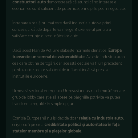
constructorii auto
demonstrează că atunci când interesele
economice sunt suficient de puternice, principiile pot fi negociate.
Întrebarea reală nu mai este dacă industria auto va primi
concesii, ci cât de departe va merge Bruxelles-ul pentru a
satisface cerințele producătorilor auto.
Dacă acest Plan de Acțiune slăbește normele climatice,
Europa
transmite un semnal de vulnerabilitate
. Azi este industria auto
cea care obține derogări, dar această decizie va fi un precedent
pentru orice sector suficient de influent încât să preseze
instituțiile europene.
Urmează sectorul energetic? Urmează industria chimică? Fiecare
grup de lobby care știe să apese pe pârghiile potrivite va putea
transforma regulile în simple opțiuni.
Comisia Europeană nu își decide doar
relația cu industria auto
,
ci își joacă propria
credibilitate politică și autoritatea în fața
statelor membre și a piețelor globale
.