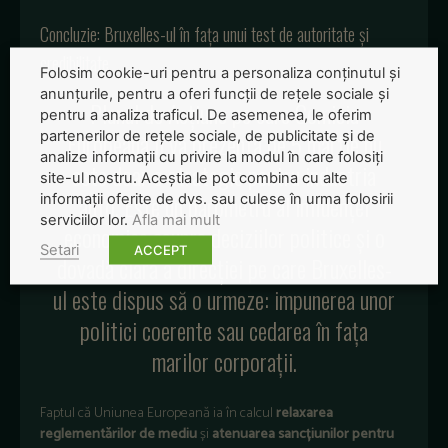
Concluzie: Bruxelles-ul în fața unui test de autoritate și
credibilitate
Folosim cookie-uri pentru a personaliza conținutul și
anunțurile, pentru a oferi funcții de rețele sociale și
Planul de Acțiune pe care Comisia
pentru a analiza traficul. De asemenea, le oferim
Europeană îl va prezenta pe 5 martie nu
partenerilor de rețele sociale, de publicitate și de
analize informații cu privire la modul în care folosiți
este doar o strategie pentru industria
site-ul nostru. Aceștia le pot combina cu alte
auto. Este un barometru al influenței
informații oferite de dvs. sau culese în urma folosirii
serviciilor lor.
Afla mai mult
economice asupra deciziilor politice și o
Setari
ACCEPT
dovadă clară a direcției pe care Bruxelles-
ul este dispus să o urmeze: impunerea unor
politici coerente sau cedarea în fața
marilor corporații.
Faptul că Uniunea Europeană ia în calcul
relaxarea
reglementărilor de mediu
și
atenuarea sancțiunilor pentru