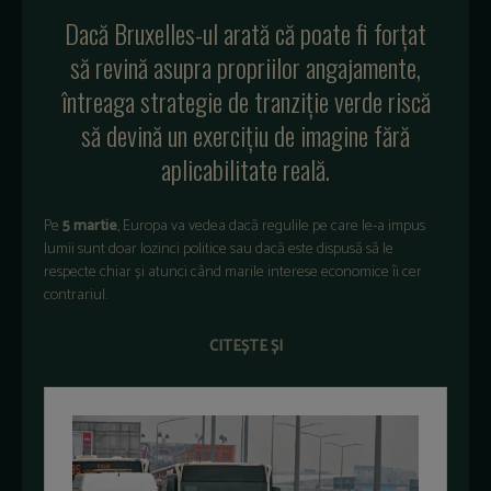
Dacă Bruxelles-ul arată că poate fi forțat
să revină asupra propriilor angajamente,
întreaga strategie de tranziție verde riscă
să devină un exercițiu de imagine fără
aplicabilitate reală.
Pe
5 martie
, Europa va vedea dacă regulile pe care le-a impus
lumii sunt doar lozinci politice sau dacă este dispusă să le
respecte chiar și atunci când marile interese economice îi cer
contrariul.
CITEȘTE ȘI