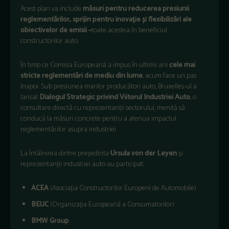
Acest plan va include
măsuri pentru reducerea presiunii
reglementărilor, sprijin pentru inovație și flexibilizări ale
obiectivelor de emisii –
toate acestea în beneficiul
constructorilor auto.
În timp ce Comisia Europeană a impus în ultimii ani
cele mai
stricte reglementări de mediu din lume
, acum face un pas
înapoi. Sub presiunea marilor producători auto, Bruxelles-ul a
lansat
Dialogul Strategic privind Viitorul Industriei Auto
, o
consultare directă cu reprezentanții sectorului, menită să
conducă la măsuri concrete pentru a atenua impactul
reglementărilor asupra industriei.
La întâlnirea dintre președinta
Ursula von der Leyen
și
reprezentanții industriei auto au participat:
ACEA
(Asociația Constructorilor Europeni de Automobile)
BEUC
(Organizația Europeană a Consumatorilor)
BMW Group