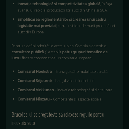
inovația tehnologică și competitivitatea globală
, în fața
avansului rapid al producătorilor auto din China și SUA;
simplificarea reglementărilor și crearea unui cadru
legislativ mai previzibil
, cerut insistent de marii producători
auto din Europa.
Pentru a defini prioritățile acestui plan, Comisia a deschis o
consultare publică
și a stabilit
patru grupuri tematice de
lucru
, fiecare coordonat de un comisar european:
Comisarul Hoekstra
– Tranziția către mobilitate curată;
Comisarul Séjourné
– Lanțul valoric industrial;
Comisarul Virkkunen
– Inovație tehnologică și digitalizare;
Comisarul Mînzatu
– Competențe și aspecte sociale.
Bruxelles-ul se pregătește să relaxeze regulile pentru
industria auto