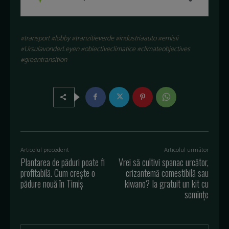
#transport #lobby #tranzitieverde #industriaauto #emisii
#UrsulavonderLeyen #obiectiveclimatice #climateobjectives
#greentransition
Articolul precedent
Articolul următor
Plantarea de păduri poate fi
Vrei să cultivi spanac urcător,
profitabilă. Cum creşte o
crizantemă comestibilă sau
pădure nouă în Timiș
kiwano? Ia gratuit un kit cu
semințe