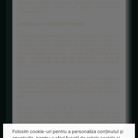
dezvoltarea acestor 3 comune aproximativ 2 milioane de
euro”, a declarat Ondrej Safar, director Divizia Power
Generation CEZ.
1 milion euro, investitii la Fantanele
Implementarea proiectelor de CSR din zona de operare a
parcurilor eoliene a inceput la Fantanele in 2010 cu
proiecte majore de infrastructura. “Incluzand cofinatarea
proiectului de canalizare, care va incepe anul acesta,
valoarea totala a sprijinului acordat de CEZ pe proiecte
deja implementate se ridica la aproximativ 1 milion de
euro”, a spus Miklos Szilagyi, directorul parcurilor eoliene,
CEZ Romania.
De asemenea, potrivit reprezentantilor CEZ, investitiile in
proiecte de responsabilitae sociala vor continua la
Fantanele cu construirea unui centru multifunctional, cu
o valoare investitionala de peste o jumatate de milion de
euro.
Proiecte similare se vor desfasura si in comunele
alaturate. In comuna Gradina, va fi construita o noua
gradinita si va fi implementat un sistem de menagement
al deseurilor, similar celui de la Fantanele. CEZ
intentioneaza sa construiasca la Gradina o platforma de
colectare selectiva a deseurilor.
Folosim cookie-uri pentru a personaliza conținutul și
anunțurile, pentru a oferi funcții de rețele sociale și