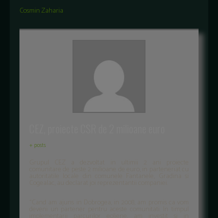
Cosmin Zaharia
CEZ, proiecte CSR de 2 milioane euro
+ posts
Grupul CEZ a dezvoltat in ultimii 2 ani proiecte
comunitare de peste 2 milioane de euro, in parteneriat cu
autoritatile locale din comunele Fantanele, Gradina si
Cogealac, au declarat joi reprezentantii companiei.
“Cand am ajuns in Dobrogea, in 2008, am promis ca vom
deveni un partener pentru aceste comunitati. In timpul
implementarii parcurilor eoliene, am investit si in