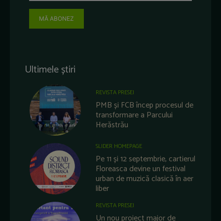
MĂ ABONEZ
Ultimele știri
REVISTA PRESEI
PMB și FCB încep procesul de
transformare a Parcului
Herăstrău
SLIDER HOMEPAGE
Pe 11 și 12 septembrie, cartierul
Floreasca devine un festival
urban de muzică clasică în aer
liber
REVISTA PRESEI
Un nou proiect major de