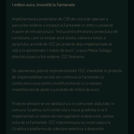
1 milion euro, investitii la Fantanele
Implementarea proiectelor de CSR din zona de operare a
parcurilor eoliene a inceput la Fantanele in 2010 cu proiecte
majore de infrastructura. “Incluzand cofinatarea proiectului de
canalizare, care va incepe anul acesta, valoarea totala a
sprijinului acordat de CEZ pe proiecte deja implementate se
ridica la aproximativ 1 milion de euro”, a spus Miklos Szilagyi,
directorul parcurilor eoliene, CEZ Romania.
De asemenea, potrivit reprezentantilor CEZ, investitiile in proiecte
de responsabilitae sociala vor continua la Fantanele cu
construirea unui centru multifunctional, cu o valoare
investitionala de peste o jumatate de milion de euro.
Proiecte similare se vor desfasura si in comunele alaturate. In
comuna Gradina, va fi construita o noua gradinita si va fi
implementat un sistem de menagement al deseurilor, similar
celui de la Fantanele. CEZ intentioneaza sa construiasca la
Gradina o platforma de colectare selectiva a deseurilor.