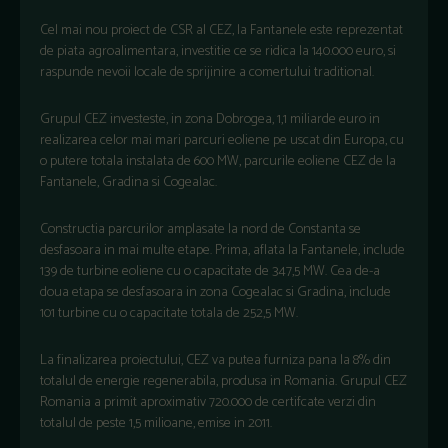
Cel mai nou proiect de CSR al CEZ, la Fantanele este reprezentat
de piata agroalimentara, investitie ce se ridica la 140.000 euro, si
raspunde nevoii locale de sprijinire a comertului traditional.
Grupul CEZ investeste, in zona Dobrogea, 1,1 miliarde euro in
realizarea celor mai mari parcuri eoliene pe uscat din Europa, cu
o putere totala instalata de 600 MW, parcurile eoliene CEZ de la
Fantanele, Gradina si Cogealac.
Constructia parcurilor amplasate la nord de Constanta se
desfasoara in mai multe etape. Prima, aflata la Fantanele, include
139 de turbine eoliene cu o capacitate de 347,5 MW. Cea de-a
doua etapa se desfasoara in zona Cogealac si Gradina, include
101 turbine cu o capacitate totala de 252,5 MW.
La finalizarea proiectului, CEZ va putea furniza pana la 8% din
totalul de energie regenerabila, produsa in Romania. Grupul CEZ
Romania a primit aproximativ 720.000 de certifcate verzi din
totalul de peste 1,5 milioane, emise in 2011.