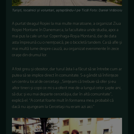
Turiști, localnici și voluntari, așteptându-l pe Tică! Foto: Daniel Vrăbioiu
A purtat steagul Roșiei la mai multe maratoane, a organizat Ziua
Roșiei Montane în Danemarca, la facultatea unde studia, apoi a
mai pus la cale un tur Copenhaga-Roșia Montană, dar de data
asta împreună cu o nemțoaică, pe o bicicletă tandem. Ca să afle și
mai multă lume despre cauză, au organizat evenimente în zece
orașe din drumul lor.
A fost greu și obositor, dar turul ăsta l-a făcut să se întrebe cum ar
putea să se implice direct în comunitate. S-a gândit să înființeze
un centru local de cercetași. „Simțeam că trebuie să ofer și eu
altor tineri și copii ce mi s-a oferit mie de-a lungul celor șapte ani,
să duc și eu mai departe cercetășia, dar în altă comunitate”,
explică el. “A contat foarte mult în formarea mea, probabil că
dacă nu ajungeam la Cercetași nu eram azi aici.”