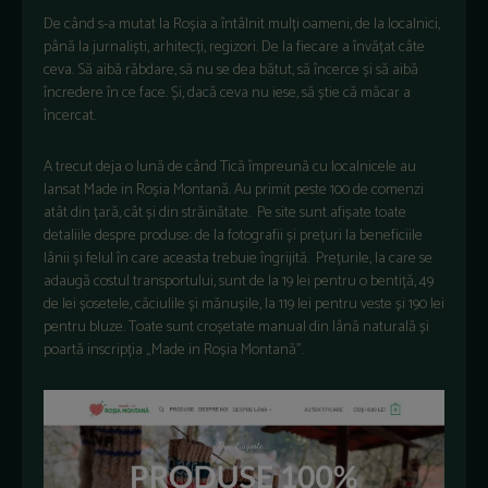
De când s-a mutat la Roșia a întâlnit mulți oameni, de la localnici,
până la jurnaliști, arhitecți, regizori. De la fiecare a învățat câte
ceva. Să aibă răbdare, să nu se dea bătut, să încerce și să aibă
încredere în ce face. Și, dacă ceva nu iese, să știe că măcar a
încercat.
A trecut deja o lună de când Tică împreună cu localnicele au
lansat Made in Roșia Montană. Au primit peste 100 de comenzi
atât din țară, cât și din străinătate. Pe site sunt afișate toate
detaliile despre produse: de la fotografii și prețuri la beneficiile
lânii și felul în care aceasta trebuie îngrijită. Prețurile, la care se
adaugă costul transportului, sunt de la 19 lei pentru o bentiță, 49
de lei șosetele, căciulile și mănușile, la 119 lei pentru veste și 190 lei
pentru bluze. Toate sunt croșetate manual din lână naturală și
poartă inscripția „Made in Roșia Montană”.