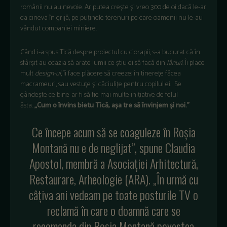
românii nu au nevoie. Ar putea crește și vreo 300 de oi dacă le-ar
da cineva în grijă, pe puținele terenuri pe care oamenii nu le-au
vândut companiei miniere.
Când i-a spus Tică despre proiectul cu ciorapii, s-a bucurat că în
sfârșit au ocazia să arate lumii ce știu ei să facă din
lânuri
. Îi place
mult
design-ul
, îi face plăcere să creeze; în tinerețe făcea
macrameuri, sau vestuțe și căciulițe pentru copilul ei. Se
gândește ce bine-ar fi să fie mai multe inițiative de felul
ăsta.
„Cum o învins bietu Tică, așa tre să învinjem și noi.”
Ce începe acum să se coaguleze în Roșia
Montană nu e de neglijat”, spune Claudia
Apostol, membră a Asociației Arhitectură,
Restaurare, Arheologie (ARA). „În urmă cu
câțiva ani vedeam pe toate posturile TV o
reclamă în care o doamnă care se
recomanda din Roșia Montană povestea