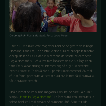
Cercetașii din Roșia Montană. Foto: Laura Veres
Ultima lui realizare este magazinul online de șosete de la Roșia
Montană. Tanti Eta, una dintre vecinele lui, se pricepe la tricotat
ciorapi de lână. Ea i-a dăruit o pereche de șosete pe care scria
Roșia Montană și Tică a fost tare încântat de ele. S-a înțeles cu
tanti Eta și a dat anunț pe internet: poți să ai și tu o pereche,
pentru 20 de lei. În două zile au primit 100 de comenzi! Au mai
căutat femei pricepute la tricotat, s-au pus la treabă și, cumva, au
făcut suta de perechi.
Tică a lansat acum o lună magazinul online, pe care l-a numit
simplu „
Made in Roșia Montană
”. La începutul iernii trecute și-a
folosit banii ce-i mai avea ca să cumpere lână. A luat 130 de