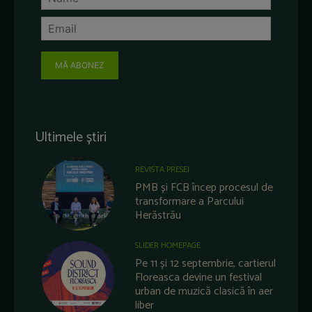
MĂ ABONEZ
Ultimele știri
REVISTA PRESEI
PMB și FCB încep procesul de
transformare a Parcului
Herăstrău
SLIDER HOMEPAGE
Pe 11 și 12 septembrie, cartierul
Floreasca devine un festival
urban de muzică clasică în aer
liber