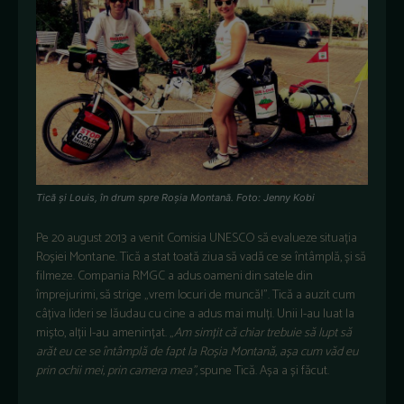
Tică și Louis, în drum spre Roșia Montană. Foto: Jenny Kobi
Pe 20 august 2013 a venit Comisia UNESCO să evalueze situația
Roșiei Montane. Tică a stat toată ziua să vadă ce se întâmplă, și să
filmeze. Compania RMGC a adus oameni din satele din
împrejurimi, să strige „vrem locuri de muncă!”. Tică a auzit cum
câțiva lideri se lăudau cu cine a adus mai mulți. Unii l-au luat la
mișto, alții l-au amenințat. „
Am simțit că chiar trebuie să lupt să
arăt eu ce se întâmplă de fapt la Roșia Montană, așa cum văd eu
prin ochii mei, prin camera mea”,
spune Tică. Așa a și făcut.