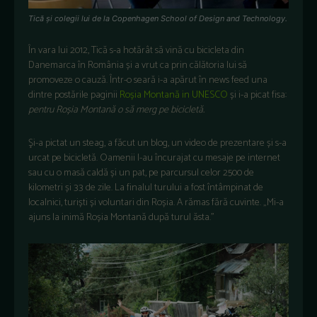
Tică și colegii lui de la Copenhagen School of Design and Technology.
În vara lui 2012, Tică s-a hotărât să vină cu bicicleta din
Danemarca în România și a vrut ca prin călătoria lui să
promoveze o cauză. Într-o seară i-a apărut în news feed una
dintre postările paginii
Roșia Montană in UNESCO
și i-a picat fisa:
p
entru Roșia Montană o să merg pe bicicletă.
Şi-a pictat un steag, a făcut un blog, un video de prezentare și s-a
urcat pe bicicletă. Oamenii l-au încurajat cu mesaje pe internet
sau cu o masă caldă și un pat, pe parcursul celor 2500 de
kilometri și 33 de zile. La finalul turului a fost întâmpinat de
localnici, turiști și voluntari din Roșia. A rămas fără cuvinte. „Mi-a
ajuns la inimă Roșia Montană după turul ăsta.”