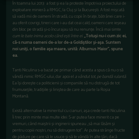
În toamna lui 2013 a fost și ea la proteste împotriva proiectului de
exploatare minieră a RMGC, la Cluj și la București. A fost mișcată
să vadă mii de oameni în stradă, cu copii în brațe, bătrânei care i-
au oferit covrigi, tineri care i-au dat ceai cald, oameni care ieșeau
din bloc pe stradă și-o încurajau să nu renunțe. Încă mai simte
cum le bate inima acolo când ești între ei
.
„Totuși nu-i cum zic ei,
că-s numa oameni de-a lor de-a Goldiștilor și-așa. Suntem
noi uniți, o familie așa maare, unită: Alburnus Maior”, spune
ea.
Tanti Niculina s-a bazat pe primar când acesta a spus că nu o să
vândă nimic RMGC-ului, dar apoi el
a vândut tot, pe bandă rulantă
.
Ea își dorește ca politicienii și companiile să nu distrugă de tot
frumusețile, tradițiile și liniștea de care au parte la Roșia
Montană.
Există alternative la mineritul cu cianuri, așa crede tanti Niculina.
Îi trec prin minte mai multe idei: S-ar putea face minerit ca pe
vremuri, când maiștrii și inginerii spuneau „să mai lăsăm și
pentru copiii noștri, nu să distrugem tot”. Ar putea strânge fructe
de pădure pe care să le usuce și să le vândă în alte țări, dacă