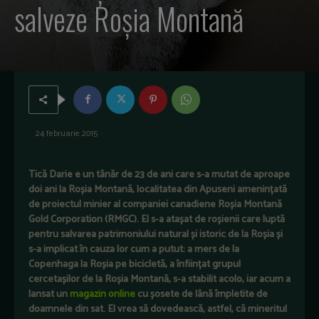
salveze Roșia Montană
24 februarie 2015
Tică Darie e un tânăr de 23 de ani care s-a mutat de aproape
doi ani la Roșia Montană, localitatea din Apuseni amenințată
de proiectul minier al companiei canadiene Roșia Montană
Gold Corporation (RMGC). El s-a atașat de roșienii care luptă
pentru salvarea patrimoniului natural și istoric de la Roșia și
s-a implicat în cauza lor cum a putut: a mers de la
Copenhaga la Roșia pe bicicletă, a înființat grupul
cercetașilor de la Roșia Montană, s-a stabilit acolo, iar acum a
lansat un
magazin online
cu șosete de lână împletite de
doamnele din sat. El vrea să dovedească, astfel, că mineritul