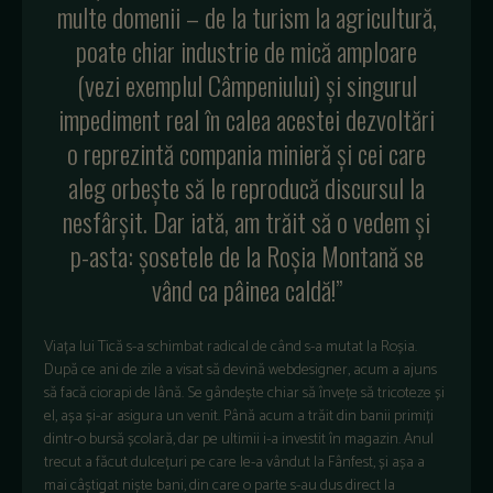
multe domenii – de la turism la agricultură,
poate chiar industrie de mică amploare
(vezi exemplul Câmpeniului) și singurul
impediment real în calea acestei dezvoltări
o reprezintă compania minieră și cei care
aleg orbește să le reproducă discursul la
nesfârșit. Dar iată, am trăit să o vedem și
p-asta: șosetele de la Roșia Montană se
vând ca pâinea caldă!”
Viața lui Tică s-a schimbat radical de când s-a mutat la Roșia.
După ce ani de zile a visat să devină webdesigner, acum a ajuns
să facă ciorapi de lână. Se gândește chiar să învețe să tricoteze și
el, așa și-ar asigura un venit. Până acum a trăit din banii primiți
dintr-o bursă școlară, dar pe ultimii i-a investit în magazin. Anul
trecut a făcut dulcețuri pe care le-a vândut la Fânfest, și așa a
mai câștigat niște bani, din care o parte s-au dus direct la