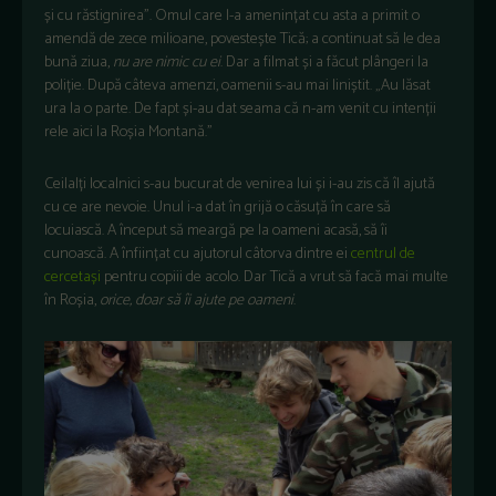
și cu răstignirea”. Omul care l-a amenințat cu asta a primit o
amendă de zece milioane, povestește Tică; a continuat să le dea
bună ziua,
nu are nimic cu ei
. Dar a filmat și a făcut plângeri la
poliție. După câteva amenzi, oamenii s-au mai liniștit. „Au lăsat
ura la o parte. De fapt și-au dat seama că n-am venit cu intenții
rele aici la Roșia Montană.”
Ceilalți localnici s-au bucurat de venirea lui și i-au zis că îl ajută
cu ce are nevoie. Unul i-a dat în grijă o căsuță în care să
locuiască. A început să meargă pe la oameni acasă, să îi
cunoască. A înființat cu ajutorul câtorva dintre ei
centrul de
cercetași
pentru copiii de acolo. Dar Tică a vrut să facă mai multe
în Roșia,
orice, doar să îi ajute pe oameni
.