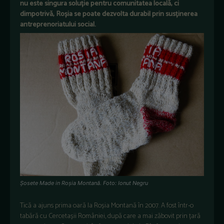
nu este singura soluție pentru comunitatea locală, ci
dimpotrivă, Roșia se poate dezvolta durabil prin susținerea
antreprenoriatului social.
Şosete Made in Roșia Montană. Foto: Ionut Negru
Tică a ajuns prima oară la Roșia Montană în 2007. A fost într-o
tabără cu Cercetașii României, după care a mai zăbovit prin țară