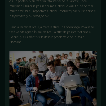
cu un prieten. S-au trezit în fața scenei de la Fânfest, unde
mulțimea îl huiduia pe un anume Gabriel. A văzut el că pe mai
multe case scrie Proprietate Gabriel Resources, dar nu știa cine e,
o fi primarul și au ciudă pe el?
Când a terminat liceul, a mers la studii în Copenhaga. Voia să se
facă webdesigner. În anii de liceu a aflat de pe internet cine e
Gabriel și a urmărit știrile despre problemele de la Roșia
Montană.