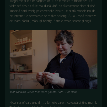
kilograme și le-a împărțit celor 30 de femei care tricotează. Le
vizitează des, ba să le mai ducă lână, ba să colecteze ciorapi și să
împartă banii veniți pe comenzile livrate. Le arată modele noi de
pe internet, le povestește ce mai cer clienții. Au ajuns să tricoteze
de toate: căciuli, mănuși, bentițe, flanele, veste, șosete și poșli.
Tanti Niculina Jeflea tricotează șosete. Foto: Tică Darie
Niculina Jeflea e una dintre femeile care tricotează și ține mult la