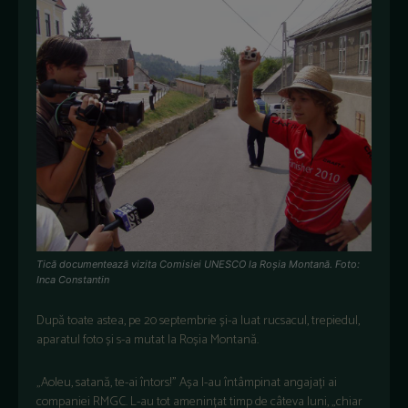
Tică documentează vizita Comisiei UNESCO la Roșia Montană. Foto:
Inca Constantin
După toate astea, pe 20 septembrie și-a luat rucsacul, trepiedul,
aparatul foto și s-a mutat la Roșia Montană.
„Aoleu, satană, te-ai întors!” Așa l-au întâmpinat angajați ai
companiei RMGC. L-au tot amenințat timp de câteva luni, „chiar