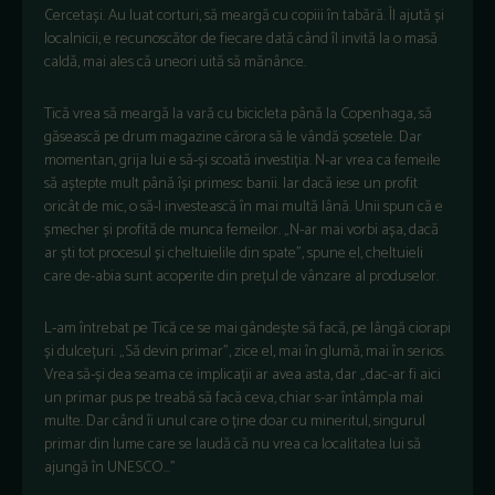
Cercetași. Au luat corturi, să meargă cu copiii în tabără. Îl ajută și
localnicii, e recunoscător de fiecare dată când îl invită la o masă
caldă, mai ales că uneori uită să mănânce.
Tică vrea să meargă la vară cu bicicleta până la Copenhaga, să
găsească pe drum magazine cărora să le vândă șosetele. Dar
momentan, grija lui e să-și scoată investiția. N-ar vrea ca femeile
să aștepte mult până își primesc banii. Iar dacă iese un profit
oricât de mic, o să-l investească în mai multă lână. Unii spun că e
șmecher și profită de munca femeilor. „N-ar mai vorbi așa, dacă
ar ști tot procesul și cheltuielile din spate”, spune el, cheltuieli
care de-abia sunt acoperite din prețul de vânzare al produselor.
L-am întrebat pe Tică ce se mai gândește să facă, pe lângă ciorapi
și dulcețuri. „Să devin primar”, zice el, mai în glumă, mai în serios.
Vrea să-și dea seama ce implicații ar avea asta, dar „dac-ar fi aici
un primar pus pe treabă să facă ceva, chiar s-ar întâmpla mai
multe. Dar când îi unul care o ține doar cu mineritul, singurul
primar din lume care se laudă că nu vrea ca localitatea lui să
ajungă în UNESCO…”