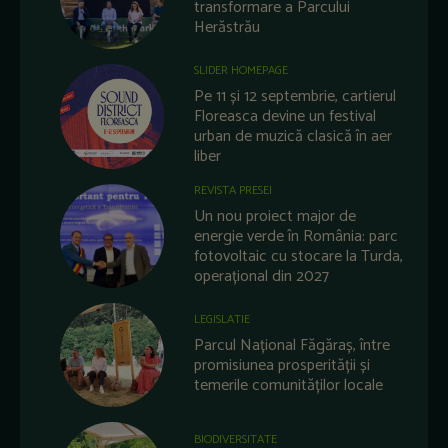
transformare a Parcului
Herăstrău
SLIDER HOMEPAGE
Pe 11 și 12 septembrie, cartierul
Floreasca devine un festival
urban de muzică clasică în aer
liber
REVISTA PRESEI
Un nou proiect major de
energie verde în România: parc
fotovoltaic cu stocare la Turda,
operațional din 2027
LEGISLATIE
Parcul Național Făgăraș, între
promisiunea prosperității și
temerile comunităților locale
BIODIVERSITATE