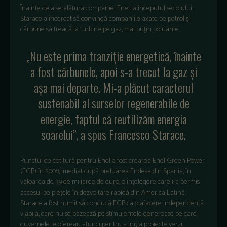
Înainte de a se alătura companiei Enel la începutul secolului,
Starace a încercat să convingă companiile axate pe petrol şi
cărbune să treacă la turbine pe gaz, mai puţin poluante.
„Nu este prima tranziţie energetică, înainte
a fost cărbunele, apoi s-a trecut la gaz şi
aşa mai departe. Mi-a plăcut caracterul
sustenabil al surselor regenerabile de
energie, faptul că reutilizăm energia
soarelui”, a spus Francesco Starace.
Punctul de cotitură pentru Enel a fost crearea Enel Green Power
(EGP) în 2008, imediat după preluarea Endesa din Spania, în
valoarea de 39 de miliarde de euro, o înţelegere care i-a permis
accesul pe pieţele în dezvoltare rapidă din America Latină.
Starace a fost numit să conducă EGP ca o afacere independentă
viabilă, care nu se bazează pe stimulentele generoase pe care
guvernele le ofereau atunci pentru a iniţia proiecte verzi.