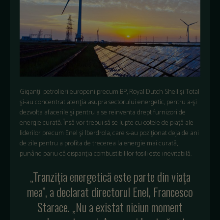
Giganţii petrolieri europeni precum BP, Royal Dutch Shell şi Total
şi-au concentrat atenţia asupra sectorului energetic, pentru a-şi
dezvolta afacerile şi pentru a se reinventa drept furnizori de
energie curată. Însă vor trebui să se lupte cu cotele de piaţă ale
liderilor precum Enel şi Iberdrola, care s-au poziţionat deja de ani
de zile pentru a profita de trecerea la energie mai curată,
punând pariu că dispariţia combustibililor fosili este inevitabilă.
„Tranziţia energetică este parte din viaţa
mea”, a declarat directorul Enel, Francesco
Starace. „Nu a existat niciun moment