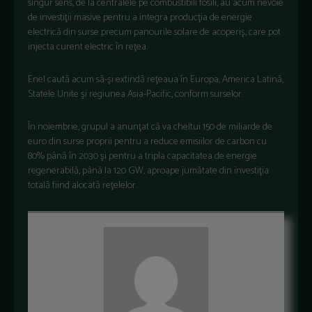
singur sens, de la centralele pe combustibili fosili, au acum nevoie
de investiţii masive pentru a integra producţia de energie
electrică din surse precum panourile solare de acoperiş, care pot
injecta curent electric în reţea.
Enel caută acum să-şi extindă reţeaua în Europa, America Latină,
Statele Unite şi regiunea Asia-Pacific, conform surselor.
În noiembrie, grupul a anunţat că va cheltui 150 de miliarde de
euro din surse proprii pentru a reduce emisiilor de carbon cu
80% până în 2030 şi pentru a tripla capacitatea de energie
regenerabilă, până la 120 GW, aproape jumătate din investiţia
totală fiind alocată reţelelor.