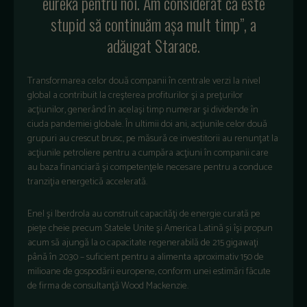
eureka pentru noi. Am considerat că este
stupid să continuăm aşa mult timp”, a
adăugat Starace.
Transformarea celor două companii în centrale verzi la nivel
global a contribuit la creşterea profiturilor şi a preţurilor
acţiunilor, generând în acelaşi timp numerar şi dividende în
ciuda pandemiei globale. În ultimii doi ani, acţiunile celor două
grupuri au crescut brusc, pe măsură ce investitorii au renunţat la
acţiunile petroliere pentru a cumpăra acţiuni în companii care
au baza financiară şi competenţele necesare pentru a conduce
tranziţia energetică accelerată.
Enel şi Iberdrola au construit capacităţi de energie curată pe
pieţe cheie precum Statele Unite şi America Latină şi îşi propun
acum să ajungă la o capacitate regenerabilă de 215 gigawaţi
până în 2030 – suficient pentru a alimenta aproximativ 150 de
milioane de gospodării europene, conform unei estimări făcute
de firma de consultanţă Wood Mackenzie.