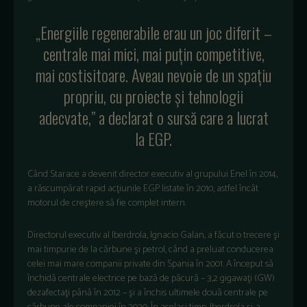
„Energiile regenerabile erau un joc diferit –
centrale mai mici, mai puţin competitive,
mai costisitoare. Aveau nevoie de un spaţiu
propriu, cu proiecte şi tehnologii
adecvate,” a declarat o sursă care a lucrat
la EGP.
Când Starace a devenit director executiv al grupului Enel în 2014,
a răscumpărat rapid acţiunile EGP listate în 2010, astfel încât
motorul de creştere să fie complet intern.
Directorul executiv al Iberdrola, Ignacio Galan, a făcut o trecere şi
mai timpurie de la cărbune şi petrol, când a preluat conducerea
celei mai mare companii private din Spania în 2001. A început să
închidă centrale electrice pe bază de păcură – 3,2 gigawaţi (GW)
dezafectaţi până în 2012 – şi a închis ultimele două centrale pe