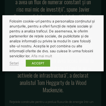
a avea un flux de numerar constant şi un
risc mai mic de investiţii”, spune Javier
Suarez, şeful departamentului de utilităţi,
Folosim cookie-uri pentru a personaliza conținutul și
Mediobanca Milano. Majoritatea reţelelor
anunțurile, pentru a oferi funcții de rețele sociale și
sunt monopoluri cu randamente
pentru a analiza traficul. De asemenea, le oferim
partenerilor de rețele sociale, de publicitate și de
reglementate şi garantate, iar operatorii
analize informații cu privire la modul în care folosiți
rareori le pun la vânzare. „Orice nou intrat
site-ul nostru. Aceștia le pot combina cu alte
în industrie nu va putea avea acces facil
informații oferite de dvs. sau culese în urma folosirii
serviciilor lor.
Afla mai mult
sau, cu siguranţă, nu va avea acces ieftin la
Setari
ACCEPT
activele pe care Iberdrola şi Enel le au –
activele de infrastructură”, a declarat
analistul Tom Heggarty de la Wood
Mackenzie.
Reţelele construite pentru a prelua fluxurile de energie într-un