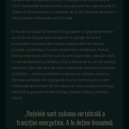
cărbune ale companiei în 2020. În acelaşi timp, Iberdrola şi-a
mărit cheltuielile pentru construirea de centrale regenerabile în
Spania, în principal parcuri eoliene, de la 352 milioane de euro în
2001 la peste 1 miliard de euro în 2004.
Firma de consultanţa Rystad Energy spune că giganţii petrolieri
au un drum lung de parcurs pentru a ajunge din urmă
principalele companii de energie regenerabilă în ceea ce
priveşte capacitatea, în ciuda obiectivelor ambiţioase. Rystad
Energy estimează că Enel va fi în continuare lider, până în 2035,
urmat de Iberdrola şi NextEra. Enel şi Iberdrola au un alt avantaj
important, greu de atins de către companiile petroliere, conform
analiştilor – afaceri profitabile în domeniul reţelelor electrice.
Aproape jumătate din câştigurile Enel şi Iberdrola provin din
milioanele de kilometri de linii electrice care transportă energie
electrică la gospodăriile din Europa, Statele Unite şi America
Latină.
„Reţelele sunt coloana vertebrală a
tranziţiei energetice. A le deţine înseamnă