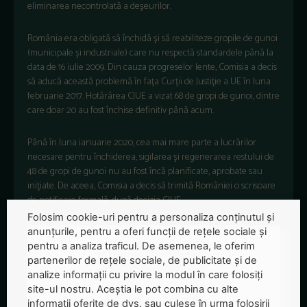
eliminarea necontrolată a deşeurilor.
România era obligată să închidă şi să reabiliteze gropile de gunoi
(municipale şi industriale) care nu respectă standardele până la
data de 16 iulie 2009. Din cauza progreselor lente, Comisia a decis
să aducă această problemă în faţa Curţii de Justiţie a UE în luna
februarie 2017. Hotărârea CJUE a vizat 68 de gropi de gunoi, dintre
care doar 20 au fost închise definitiv până acum.
Până în luna ianuarie 2020, cea mai mare parte a lucrărilor
necesare pentru închiderea, sigilarea şi regenerarea restului de
48 de gropi de gunoi nu au fost încă planificate, aprobate sau
iniţiate. De aceea, Comisia a decis să trimită României o scrisoare
de notificare formală, după decizia CJUE.
Folosim cookie-uri pentru a personaliza conținutul și
anunțurile, pentru a oferi funcții de rețele sociale și
pentru a analiza traficul. De asemenea, le oferim
partenerilor de rețele sociale, de publicitate și de
analize informații cu privire la modul în care folosiți
site-ul nostru. Aceștia le pot combina cu alte
informații oferite de dvs. sau culese în urma folosirii