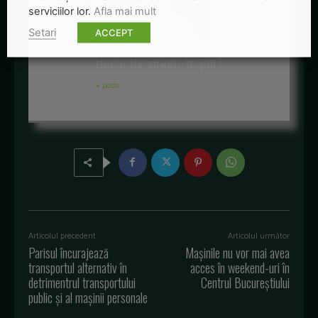
serviciilor lor.
Afla mai mult
Setari
ACCEPT
Redactia-Green-Report
+ posts
Articolul precedent
Articolul următor
Parisul încurajează
Mașinile nu vor mai avea
transportul alternativ în
acces în weekend-uri în
detrimentrul transportului
Centrul Bucureștiului
public și al mașinii personale