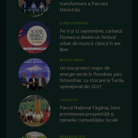
transformare a Parcului
Herăstrău
SLIDER HOMEPAGE
Pe 11 și 12 septembrie, cartierul
Floreasca devine un festival
urban de muzică clasică în aer
liber
REVISTA PRESEI
Un nou proiect major de
energie verde în România: parc
fotovoltaic cu stocare la Turda,
operațional din 2027
LEGISLATIE
Parcul Național Făgăraș, între
promisiunea prosperității și
temerile comunităților locale
BIODIVERSITATE