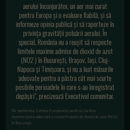
aerului înconjurător, un aer mai curat
pentru Europa şi o evaluare fiabilă, şi să
informeze opinia publică şi să raporteze în
privinţa gravităţii poluării aerului. În
special, România nu a reuşit să respecte
limitele maxime admise de dioxid de azot
(NO2 ) în Bucureşti, Braşov, Iaşi, Cluj-
Napoca şi Timişoara, şi nu a luat măsurile
adecvate pentru a păstra cât mai scurte
posibile perioadele în care s-au înregistrat
depăşiri”, precizează Executivul comunitar.
De asemenea, Comisia Europeană caută să clarifice
monitorizarea adecvată a concentraţiilor de dioxid de azot (NO2)
în Bucureşti.