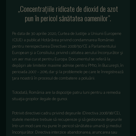
„Concentraţiile ridicate de dioxid de azot
pun în pericol sănătatea oamenilor”.
Pe data de 30 aprilie 2020, Curtea de Justiţie a Uniunii Europene
(CJUE) a publicat Hotărârea privind condamnarea României
pentru nerespectarea Directivei 2008/50/CE a Parlamentului
European şi a Consiliului, privind calitatea aerului înconjurător şi
un aer mai curat pentru Europa. Documentul se referă la
depăşiri ale limitelor maxime admise pentru PM10, în Bucureşti, în
perioada 2007 – 2016, dar şi la problemele pe care le înregistrează
ţara noastră în procesul de combatere a poluării.
Totodată, România are la dispoziţie patru luni pentru a remedia
situaţia gropilor ilegale de gunoi.
Potrivit directivei cadru privind deşeurile (Directiva 2008/98/CE),
statele membre trebuie să recupereze şi să gestioneze deşeurile
într-un mod care nu pune în pericol sănătatea umană şi mediul
înconjurător. Directiva interzice abandonarea, aruncarea sau