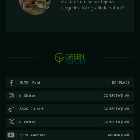
atacuri. Cum se protejează
rangerii și fotografii de natură?
15,704
Fani
ÎMI PLACE
0
Cititori
CONECTAȚI-VĂ
2,326
Cititori
CONECTAȚI-VĂ
0
Cititori
CONECTAȚI-VĂ
2,170
Abonați
ABONAȚI-VĂ