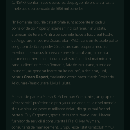
(UNSAR). Conform aceleasi surse, despagubirile brute au fost la
finele aceleasi perioade de 168,6 milioane lei.
"In Romania riscurile catastrofale sunt acoperite in cadrul
politelor de tip Property, acestea fiind: cutremur, inundatii,
alunecari de teren. Pentru persoanele fizice a fost creat Pool-ul
de Asigurare Impotriva Dezastrelor (PAID), care emite acele polite
obligatorii de 10, respectiv 20 de euro care acopera riscurile
mentionate mai sus. In ceea ce priveste anul 2011, incidenta
daunelor generate de riscurile catastrofale a fost mai mica in
randul clientilor Marsh Romania, fata de 2010 cand, o serie de
inundatii, au generat foarte multe daune", a declarat, luni,
pentru
Green Report
, marketing coordinator Marsh Broker de
Asigurare-Reasigurare, Liviu Huluta.
Marsh este parte a Marsh & McLennan Companies, un grup ce
ofera servicii profesionale prin 51.000 de angajati la nivel mondial
si cu venituri de peste 10 miliarde dolari, din grup mai facand
parte si Guy Carpenter, specialist in risc si reasigurari, Mercer,
furnizor de servicii si consultanta HR si Oliver Wyman,
consultanti de management. Grupul este listat (simbolul: MMC)