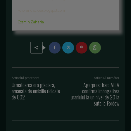
Foto: endisclose.blogspot.com
Cosmin Zaharia
Articolul precedent
Articolul următor
Urmatoarea era glaciara,
Agerpres: Iran: AIEA
amanata de emisiile ridicate
confirma imbogatirea
de CO2
uraniului la un nivel de 20 la
suta la Fordow