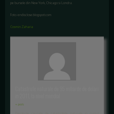
pe bursele din New York, Chicago si Londra.
Foto: endisclose.blogspot.com
Cosmin Zaharia
Catastrofe naturale de 95 miliarde de dolari
in 2011, la nivel mondial
+ posts
Pierderile cauzate de catastrofele naturale in cursul