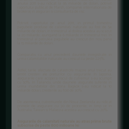
anului 2011 s-au ridicat la 95 miliarde de dolari, potrivit
raportului publicat de Marsh, companie internationala de
brokeraj in asigurari si consultanta de risc.
Potrivit raportului pe anul 2011, in primul trimestru
pagubele produse de calamitati naturale au fost de 54
miliarde de dolari, in trimestrul al doilea acestea au scazut
la 20 miliarde, ajungand la 6 miliarde in trimestrul trei. In
trimestrul al patrulea pagubele au crescut din nou pana
la 15 miliarde de dolari.
Comparativ cu anul precedent daunele inregistrate in
urma calamitatilor naturale au crescut cu peste 225%.
Astfel, tarile afectate de catastrofe majore anul trecut au
simtit cresteri ale preturilor cu asigurarile. In Japonia,
asigurarile care acopera riscul de cutremur s-au scumpit
cu 50%. In Tailanda, unde daunele asigurate suferite in
urma inundatiilor din zona Bagkok s-au ridicat la 10
miliarde dolari, cresterile au fost de 30%.
De asemenea, cutremurele din Noua Zeelanda au ridicat
primele de asigurare cu 30 de procente, in timp ce in
Australia, Taiwan si Malaezia acestea au crescut cu 20%.
Asigurarile de calamitati naturale au atras prime brute
subscrise de peste 800 milioane lei