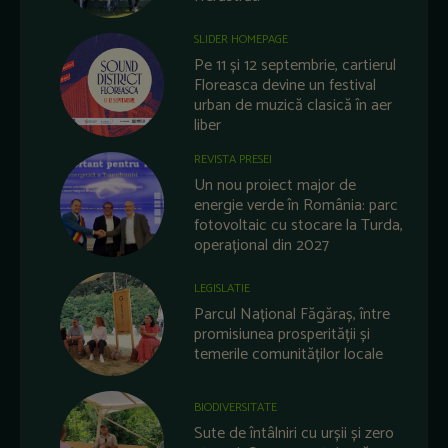
SLIDER HOMEPAGE
Pe 11 și 12 septembrie, cartierul
Floreasca devine un festival
urban de muzică clasică în aer
liber
REVISTA PRESEI
Un nou proiect major de
energie verde în România: parc
fotovoltaic cu stocare la Turda,
operațional din 2027
LEGISLATIE
Parcul Național Făgăraș, între
promisiunea prosperității și
temerile comunităților locale
BIODIVERSITATE
Sute de întâlniri cu urșii și zero