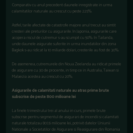
Comparativ cu anul precedent daunele inregistrate in urma
calamitatilor naturale au crescut cu peste 225%.
Astfel, tarile afectate de catastrofe majore anul trecut au simtit
cresteri ale preturilor cu asigurarile. In Japonia, asigurarile care
acopera riscul de cutremur s-au scumpit cu 50%. In Tailanda,
unde daunele asigurate suferite in urma inundatiilor din zona
Bagkok s-au ridicat la 10 miliarde dolari, cresterile au fost de 30%.
De asemenea, cutremurele din Noua Zeelanda au ridicat primele
de asigurare cu 30 de procente, in timp ce in Australia, Taiwan si
Malaezia acestea au crescut cu 20%.
Asigurarile de calamitati naturale au atras prime brute
subscrise de peste 800 milioane lei
La finele trimestrului trei al anului in curs, primele brute
subscrise pentru segmentul de asigurari de incendii si calamitati
naturale totalizau 807,6 milioane lei, potrivit datelor Uniunii
Nationale a Societatilor de Asigurare si Reasigurare din Romania