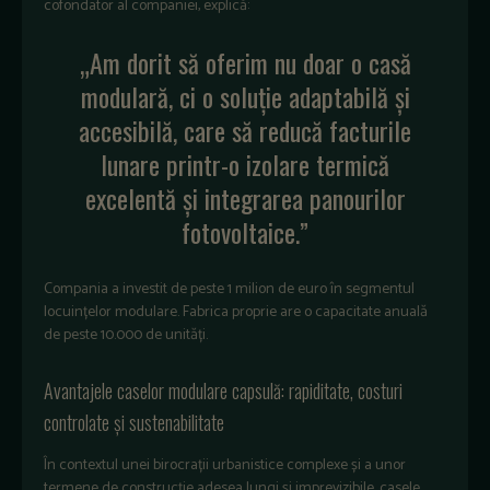
cofondator al companiei, explică:
„Am dorit să oferim nu doar o casă
modulară, ci o soluție adaptabilă și
accesibilă, care să reducă facturile
lunare printr-o izolare termică
excelentă și integrarea panourilor
fotovoltaice.”
Compania a investit de peste 1 milion de euro în segmentul
locuințelor modulare.
Fabrica proprie are o capacitate anuală
de peste 10.000 de unități.
Avantajele caselor modulare capsulă: rapiditate, costuri
controlate și sustenabilitate
În contextul unei birocrații urbanistice complexe și a unor
termene de construcție adesea lungi și imprevizibile, casele