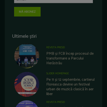
MĂ ABONEZ
Ultimele știri
REVISTA PRESEI
PMB și FCB încep procesul de
transformare a Parcului
Herăstrău
SLIDER HOMEPAGE
Pe 11 și 12 septembrie, cartierul
Floreasca devine un festival
urban de muzică clasică în aer
liber
REVISTA PRESEI