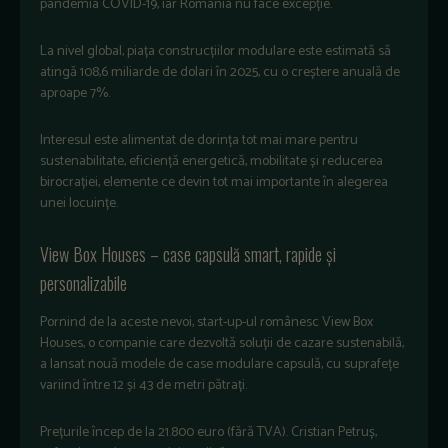
pandemia COVID-19, iar România nu face excepție.
La nivel global, piața construcțiilor modulare este estimată să
atingă 108,6 miliarde de dolari în 2025, cu o creștere anuală de
aproape 7%.
Interesul este alimentat de dorința tot mai mare pentru
sustenabilitate, eficiență energetică, mobilitate și reducerea
birocrației, elemente ce devin tot mai importante în alegerea
unei locuințe.
View Box Houses – case capsulă smart, rapide și
personalizabile
Pornind de la aceste nevoi, start-up-ul românesc View Box
Houses, o companie care dezvoltă soluții de cazare sustenabilă,
a lansat nouă modele de case modulare capsulă, cu suprafețe
variind între 12 și 43 de metri pătrați.
Prețurile încep de la 21.800 euro (fără TVA). Cristian Petruș,