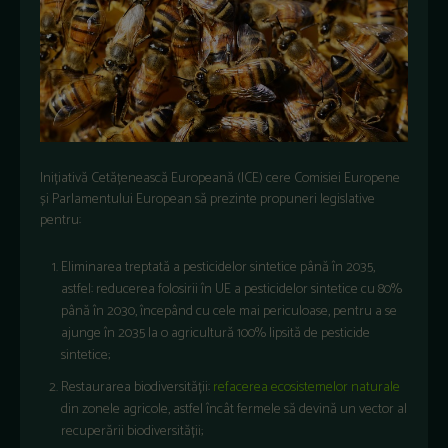
Inițiativă Cetățenească Europeană (ICE) cere Comisiei Europene
și Parlamentului European să prezinte propuneri legislative
pentru:
Eliminarea treptată a pesticidelor sintetice până în 2035,
astfel: reducerea folosirii în UE a pesticidelor sintetice cu 80%
până în 2030, începând cu cele mai periculoase, pentru a se
ajunge în 2035 la o agricultură 100% lipsită de pesticide
sintetice;
Restaurarea biodiversității:
refacerea ecosistemelor naturale
din zonele agricole, astfel încât fermele să devină un vector al
recuperării biodiversității;