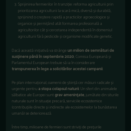
Sprijinirea fermierilor în tranziție: reforma agriculturii prin
prioritizarea agriculturii la scară mică, diversă și durabilă,
sprijinind o creștere rapidă a practicilor agroecologice și
organice și permițând atât formarea profesională a
agricultorilor cât și cercetarea independentă în domeniul
agriculturii fără pesticide și organisme modificate genetic.
Dacă această inițiativă va strânge
un milion de semnături de
susținere până în septembrie 2020
, Comisia Europeană și
Parlamentul European trebuie să ia în considerare
transpunerea în lege a solicitărilor acestei campanii
.
Pe plan internațional, oamenii de știință cer măsuri radicale și
urgente pentru
a stopa colapsul naturii
. Un sfert din animalele
sălbatice ale Europei sunt
grav amenințate
, jumătate din siturile
naturale sunt în situație precară, serviciile ecosistemice
(contribuțiile directe și indirecte ale ecosistemelor la bunăstarea
umană) se deteriorează.
Între timp, milioane de fermieri sunt striviți de prețurile