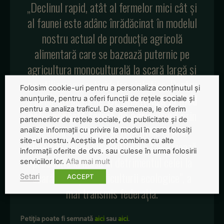
„Declinul rapid, atât al fermelor mici cât și
al faunei este adânc înrădăcinat în modelul
nostru actual de producție agricolă
alimentară care se bazează puternic pe
agricultura monoculturală la scară largă și
pe utilizarea pesticidelor sintetice. Pentru
Folosim cookie-uri pentru a personaliza conținutul și
a înrăutăți lucrurile,
UE finanțează în mod
anunțurile, pentru a oferi funcții de rețele sociale și
pentru a analiza traficul. De asemenea, le oferim
activ această formă de agricultură
prin
partenerilor de rețele sociale, de publicitate și de
agenda sa actuală agropolitică și prin
analize informații cu privire la modul în care folosiți
site-ul nostru. Aceștia le pot combina cu alte
sistemul său de subvenții care favorizează
informații oferite de dvs. sau culese în urma folosirii
producția în masă în detrimentul celei la
serviciilor lor.
Afla mai mult
scară mică și a agriculturii ecologice”, a
Setari
ACCEPT
mai transmis federația.
Petiția poate fi semnată
aici
sau
aici
.