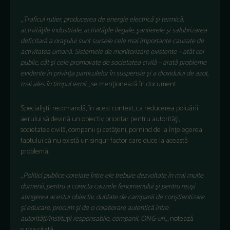
„
Traficul rutier, producerea de energie electrică şi termică,
activităţile industriale, activităţile ilegale, şantierele şi salubrizarea
deficitară a oraşului sunt sursele cele mai importante cauzate de
activitatea umană. Sistemele de monitorizare existente – atât cel
public, cât şi cele promovate de societatea civilă – arată probleme
evidente în privinţa particulelor în suspensie şi a dioxidului de azot,
mai ales în timpul iernii
„, se menţionează în document.
Specialiştii recomandă, în acest context, ca reducerea poluării
aerului să devină un obiectiv prioritar pentru autorităţi,
societatea civilă, companii şi cetăţeni, pornind de la înţelegerea
faptului că nu există un singur factor care duce la această
problemă.
„
Politici publice corelate între ele trebuie dezvoltate în mai multe
domenii, pentru a corecta cauzele fenomenului şi pentru reuşi
atingerea acestui obiectiv, dublate de campanii de conştientizare
şi educare, precum şi de o colaborare autentică între
autorităţi/instituţii responsabile, companii, ONG-uri
„, notează
sursa citată.