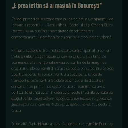
„E prea ieftin să ai mașină în București”
Cei doi primari de sectoare care au participat la evenimentul de
lansare a raportului – Radu Mihaiu (Sectorul 2) și Ciprian Ciucu
(sectorul 6) au subliniat necesitatea de schimbare a
comportamentului cetățenilor cu privire la mobilitatea urbană.
Primarul sectorului 6 a ținut să spună că transportul în comun
trebuie îmbunătățit, trebuie să devină salubru și la timp. De
asemenea, el a menționat nevoia parcărilor de la marginea
orașului, unde cei veniți din afară să poată parca pentru a folosi
apoi transportul în comun. Pentru a avea benzi unice de
transport și piste pentru biciclete este nevoie de discuție și
consens între primarii de sector. Ciucu a reamintit că are o
politică „toleranță zero” în ceea ce privește mașinile parcate pe
spațiul verde. „
Sunt acțiuni nepopulare, dar trebuie să guvernezi
Bucureștiul ca și cum nu îți dorești al doilea mandat
”, a declarat
Ciucu.
Pe de altă, Radu Mihaiu a spus că a deține o mașină în București