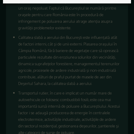
poluare a aerului este mult peste ce ar trebui să definească
un oraș nepoluat. Faptul că Bucureștiul se numără printre
orașele pentru care România este în procedură de
infringement pe poluarea aerului atrage atenția asupra
gravității problemelor existente.
Calitatea slabă a aerului din București este influențată atât
de factori interni, cât și de unii externi. Plasarea orașului în
Câmpia Română, fără bariere de vegetație care să oprească
particulele rezultate din eroziunea solurilor din vecinătăți,
dinamica suprafețelor forestiere, managementul terenurilor
agricole, procesele de ardere industrială și non-industrială
contribuie, alături de praful purtat de masele de aer din
Deșertul Sahara, la calitatea slabă a aerului.
Transportul rutier, în care e implicat un număr mare de
autovehicule ce folosesc combustibili fosili, este cea mai
importantă sursă internă de poluare a Bucureștiului. Acestui
factor i se adaugă producerea de energie în centralele
electrotermice, activitățile industriale, activitățile de ardere
din sectorul rezidențial, gestionarea deșeurilor, șantierele și
alte categorii de surse de poluare.