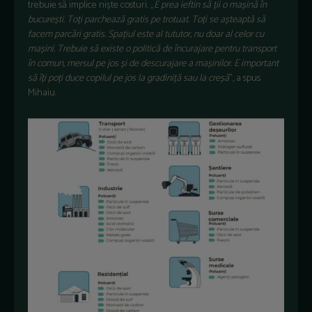
trebuie să implice niște costuri. „
E prea ieftin să ții o mașină în
bucurești. Toți parchează gratis pe trotuat. Toți se așteaptă să
facem parcări gratis. Spațiul este al tututor, nu doar al celor cu
mașini. Trebuie să existe o politică de încurajare pentru transport
în comun, mersul pe jos și de descurajare a mașinilor. E important
să îți poți duce copilul pe jos la gradiniță sau la creșă
”, a spus
Mihaiu.