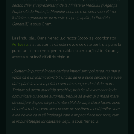
sector, chiar și reprezentanți de la Ministerul Mediului și Agenția
Națională de Protecția Mediului, ceea ce e un semn bun. Prima
întâlnire a grupului de lucru este (…) pe 13 aprilie, la Primăria
Generală
,” a spus Gram.
La rândul său, Oana Neneciu, director Ecopolis și coordonator
Aerlive.ro
, a atras atenția că este nevoie de date pentru a pune la
punct un plan coerent pentru calitatea aerului, însă în București
acestea sunt încă dificil de obținut.
„
Suntem în punctul în care cartiere întregi simt poluarea, nu mai e
vorba că e un inamic invizibil. [..] Dar, de la a pune senzori și a avea
date, până la a avea politici coerente e un pas destul de mare.
Trebuie să avem autorități deschise, trebuie să avem canale de
comunicare cu aceste autorități, trebuie să avem și o masă mare
de cetățeni dispuși să-și schimbe stilul de viață. Dacă facem zone
de emisii reduse, vom avea nevoie de susținerea cetățenilor, vom
avea nevoie ca ei să înțeleagă care e impactul acestor zone, cum
le îmbunătățește lor calitatea vieții
„, a spus Neneciu.