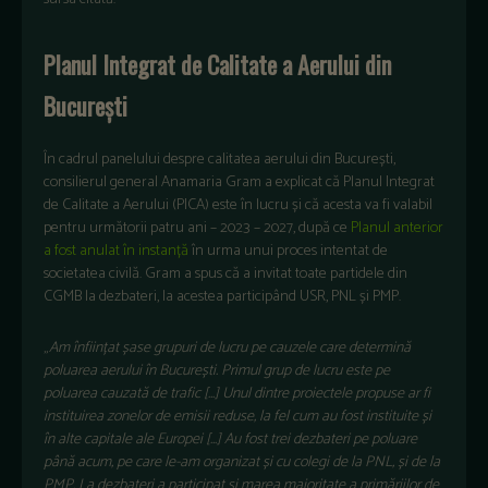
Planul Integrat de Calitate a Aerului din
București
În cadrul panelului despre calitatea aerului din București,
consilierul general Anamaria Gram a explicat că Planul Integrat
de Calitate a Aerului (PICA) este în lucru și că acesta va fi valabil
pentru următorii patru ani – 2023 – 2027, după ce
Planul anterior
a fost anulat în instanță
în urma unui proces intentat de
societatea civilă. Gram a spus că a invitat toate partidele din
CGMB la dezbateri, la acestea participând USR, PNL și PMP.
„
Am înființat șase grupuri de lucru pe cauzele care determină
poluarea aerului în București. Primul grup de lucru este pe
poluarea cauzată de trafic […] Unul dintre proiectele propuse ar fi
instituirea zonelor de emisii reduse, la fel cum au fost instituite și
în alte capitale ale Europei […] Au fost trei dezbateri pe poluare
până acum, pe care le-am organizat și cu colegi de la PNL, și de la
PMP. La dezbateri a participat și marea majoritate a primăriilor de