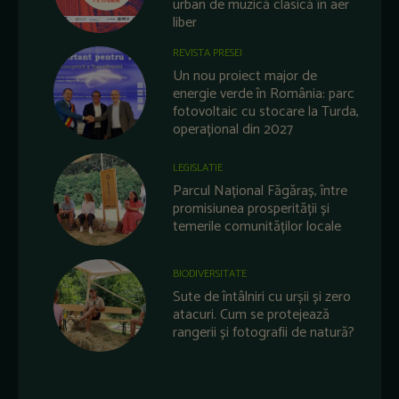
urban de muzică clasică în aer
liber
REVISTA PRESEI
Un nou proiect major de
energie verde în România: parc
fotovoltaic cu stocare la Turda,
operațional din 2027
LEGISLATIE
Parcul Național Făgăraș, între
promisiunea prosperității și
temerile comunităților locale
BIODIVERSITATE
Sute de întâlniri cu urșii și zero
atacuri. Cum se protejează
rangerii și fotografii de natură?