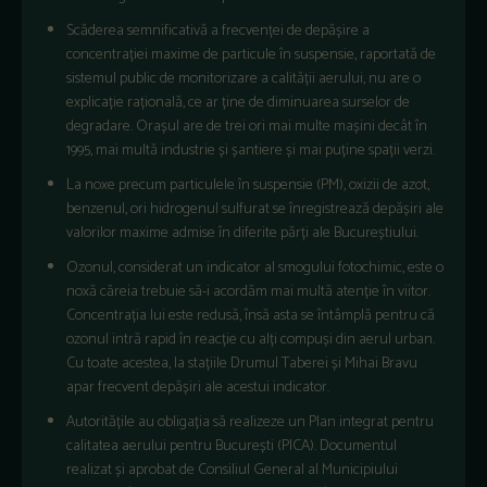
Scăderea semnificativă a frecvenței de depășire a
concentrației maxime de particule în suspensie, raportată de
sistemul public de monitorizare a calității aerului, nu are o
explicație rațională, ce ar ține de diminuarea surselor de
degradare. Orașul are de trei ori mai multe mașini decât în
1995, mai multă industrie și șantiere și mai puține spații verzi.
La noxe precum particulele în suspensie (PM), oxizii de azot,
benzenul, ori hidrogenul sulfurat se înregistrează depășiri ale
valorilor maxime admise în diferite părți ale Bucureștiului.
Ozonul, considerat un indicator al smogului fotochimic, este o
noxă căreia trebuie să-i acordăm mai multă atenție în viitor.
Concentrația lui este redusă, însă asta se întâmplă pentru că
ozonul intră rapid în reacție cu alți compuși din aerul urban.
Cu toate acestea, la stațiile Drumul Taberei și Mihai Bravu
apar frecvent depășiri ale acestui indicator.
Autoritățile au obligația să realizeze un Plan integrat pentru
calitatea aerului pentru București (PICA). Documentul
realizat și aprobat de Consiliul General al Municipiului