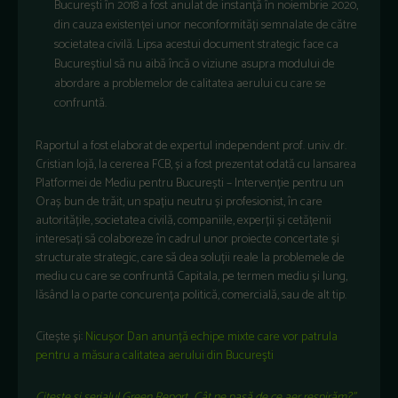
București în 2018 a fost anulat de instanță în noiembrie 2020,
din cauza existenței unor neconformități semnalate de către
societatea civilă. Lipsa acestui document strategic face ca
Bucureștiul să nu aibă încă o viziune asupra modului de
abordare a problemelor de calitatea aerului cu care se
confruntă.
Raportul a fost elaborat de expertul independent prof. univ. dr.
Cristian Iojă, la cererea FCB, și a fost prezentat odată cu lansarea
Platformei de Mediu pentru București – Intervenție pentru un
Oraș bun de trăit, un spațiu neutru și profesionist, în care
autoritățile, societatea civilă, companiile, experții și cetățenii
interesați să colaboreze în cadrul unor proiecte concertate și
structurate strategic, care să dea soluții reale la problemele de
mediu cu care se confruntă Capitala, pe termen mediu și lung,
lăsând la o parte concurența politică, comercială, sau de alt tip.
Citește și:
Nicușor Dan anunță echipe mixte care vor patrula
pentru a măsura calitatea aerului din Bucureşti
Citește și serialul Green Report „Cât ne pasă de ce aer respirăm?”