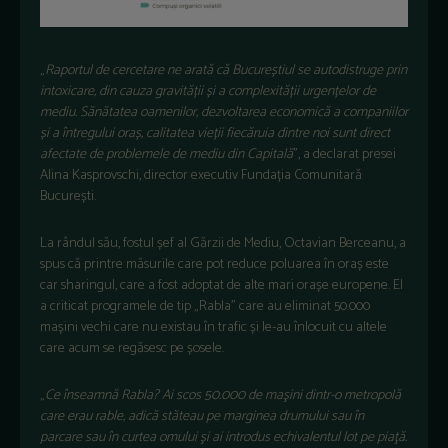
„
Raportul de cercetare ne arată că Bucureștiul se autodistruge prin
intoxicare, din cauza gravității și a complexității urgențelor de
mediu. Sănătatea oamenilor, dezvoltarea economică a companiilor
și a întregului oraș, calitatea vieții fiecăruia dintre noi sunt direct
afectate de problemele de mediu din Capitală
”, a declarat presei
Alina Kasprovschi, director executiv Fundația Comunitară
București.
La rândul său, fostul șef al Gărzii de Mediu, Octavian Berceanu, a
spus că printre măsurile care pot reduce poluarea în oraș este
car sharingul, care a fost adoptat de alte mari orașe europene. El
a criticat programele de tip „Rabla” care au eliminat 50.000
mașini vechi care nu existau în trafic și le-au înlocuit cu altele
care acum se regăsesc pe șosele.
„
Ce înseamnă Rabla? Ai scos 50.000 de maşini dintr-o metropolă
care erau rable, adică stăteau pe marginea drumului sau în
parcare sau în curtea omului şi ai introdus echivalentul lot pe piaţă.