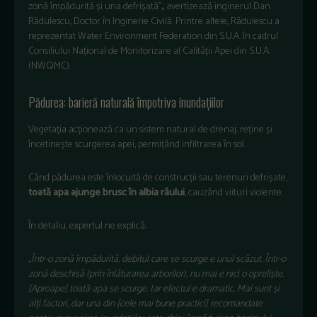
zonă împădurită și una defrișată”
,
avertizează inginerul Dan
Rădulescu, Doctor în Inginerie Civilă. Printre altele, Rădulescu a
reprezentat Water Environment Federation din S.U.A. în cadrul
Consiliului Național de Monitorizare al Calității Apei din S.U.A.
(NWQMC).
Pădurea: barieră naturală împotriva inundațiilor
Vegetația acționează ca un sistem natural de drenaj: reține și
încetinește scurgerea apei, permițând infiltrarea în sol.
Când pădurea este înlocuită de construcții sau terenuri defrișate,
toată apa ajunge brusc în albia râului
, cauzând viituri violente.
În detaliu, expertul ne explică:
„Într-o zonă împădurită, debitul care se scurge e unul scăzut. Într-o
zonă deschisă (prin înlăturarea arborilor), nu mai e nici o opreliște.
[Aproape] toată apa se scurge. Iar efectul e dramatic. Mai sunt și
alți factori, dar una din [cele mai bune practici] recomandate