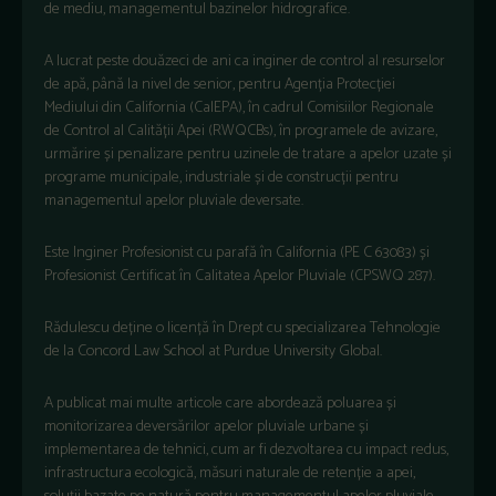
de mediu, managementul bazinelor hidrografice.
A lucrat peste douăzeci de ani ca inginer de control al resurselor
de apă, până la nivel de senior, pentru Agenția Protecției
Mediului din California (CalEPA), în cadrul Comisiilor Regionale
de Control al Calității Apei (RWQCBs), în programele de avizare,
urmărire și penalizare pentru uzinele de tratare a apelor uzate și
programe municipale, industriale și de construcții pentru
managementul apelor pluviale deversate.
Este Inginer Profesionist cu parafă în California (PE C 63083) și
Profesionist Certificat în Calitatea Apelor Pluviale (CPSWQ 287).
Rădulescu deține o licență în Drept cu specializarea Tehnologie
de la Concord Law School at Purdue University Global.
A publicat mai multe articole care abordează poluarea și
monitorizarea deversărilor apelor pluviale urbane și
implementarea de tehnici, cum ar fi dezvoltarea cu impact redus,
infrastructura ecologică, măsuri naturale de retenție a apei,