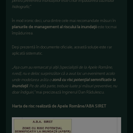
pentru prevenirea inundațiilor este chiar împădurirea bazinului
hidrografic.
”
În mod ironic deci, una dintre cele mai recomandate măsuri în
planurile de management al riscului la inundații
este tocmai
împădurirea.
Deși prezentă în documente oficiale, această soluție este rar
aplicată sistematic.
„Așa cum au remarcat și alții [specialiștii de la Apele Române,
n.red], nu e deloc surprinzător că a avut loc un eveniment acolo
unde modelarea arăta o
zonă cu risc potențial semnificativ la
inundații
. Pe de altă parte, trebuie luate și măsuri preventive, nu
doar îndiguiri,”
mai precizează Inginerul Dan Rădulescu.
Harta de risc realizată de Apele Române/ABA SIRET