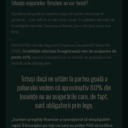
Situația asigurărilor: Broșteni, un caz fericit?
România stă prost la capitolul asigurări pentru locuințe în
generalL – sub 20% în multe zone rurale. În județele afectate de
inundațiile recente, Suceava și Neamț, lucrurile stau ceva mai
bine.
Potrivit Pool-ului de Asigurare Împotriva Dezastrelor Naturale
(PAID),
localitățile afectate înregistrează rate de acoperire de
peste 20%
, ceea ce înseamnă că un număr de gospodării vor
beneficia de despăgubiri.
Totuși dacă ne uităm la partea goală a
paharului vedem că aproximativ 80% din
locuințe nu au asigurările care, de fapt,
sunt obligatorii prin lege.
„Suntem pregătiți financiar și operațional să despăgubim
rapid. Îi încurajăm pe toți cei care au polițe PAD să notifice