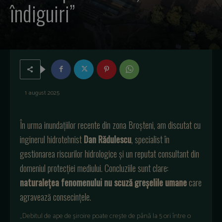
îndiguiri”
1 august 2025
În urma inundațiilor recente din zona Broșteni, am discutat cu
inginerul hidrotehnist
Dan Rădulescu
, specialist în
gestionarea riscurilor hidrologice și un reputat consultant din
domeniul protecției mediului. Concluziile sunt clare:
naturalețea fenomenului nu scuză greșelile umane
care
agravează consecințele.
„Debitul de ape de șiroire poate crește de până la 5 ori între o