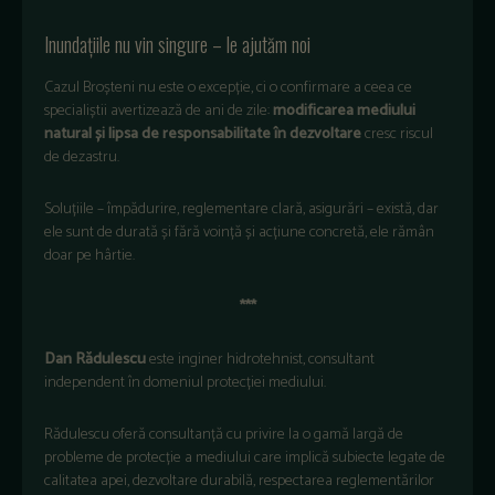
Inundațiile nu vin singure – le ajutăm noi
Cazul Broșteni nu este o excepție, ci o confirmare a ceea ce
specialiștii avertizează de ani de zile:
modificarea mediului
natural și lipsa de responsabilitate în dezvoltare
cresc riscul
de dezastru.
Soluțiile – împădurire, reglementare clară, asigurări – există, dar
ele sunt de durată și fără voință și acțiune concretă, ele rămân
doar pe hârtie.
***
Dan Rădulescu
este inginer hidrotehnist, consultant
independent în domeniul protecției mediului.
Rădulescu oferă consultanță cu privire la o gamă largă de
probleme de protecție a mediului care implică subiecte legate de
calitatea apei, dezvoltare durabilă, respectarea reglementărilor