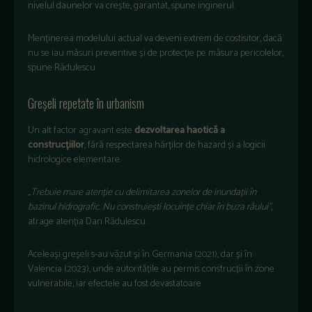
nivelul daunelor va crește, garantat, spune inginerul.
Menținerea modelului actual va deveni extrem de costisitor, dacă
nu se iau măsuri preventive și de protecție pe măsura pericolelor,
spune Rădulescu.
Greșeli repetate în urbanism
Un alt factor agravant este
dezvoltarea haotică a
construcțiilor
, fără respectarea hărților de hazard și a logicii
hidrologice elementare.
„Trebuie mare atenție cu delimitarea zonelor de inundații în
bazinul hidrografic. Nu construiești locuințe chiar în buza râului”
,
atrage atenția Dan Rădulescu.
Aceleași greșeli s-au văzut și în Germania (2021), dar și în
Valencia (2023), unde autoritățile au permis construcții în zone
vulnerabile, iar efectele au fost devastatoare.