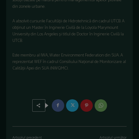
soluții bazate pe natură pentru managementul apelor pluviale
din zonele urbane.
A absolvit cursurile Facultății de Hidrotehnică din cadrul UTCB. A
obținut un Master în Inginerie Civilă de la Loyola Marymount
University din Los Angeles și titlul de Doctor în Inginerie Civilă la
UTCB.
Este membru al IWA, Water Environment Federation din SUA. A
reprezentat WEF în cadrul Consiliului Național de Monitorizare al
Calității Apei din SUA (NWQMC).
Articolul precedent
Articolul următor