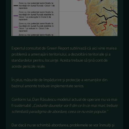
Expertul consultat de Green Report subliniază că aici vine marea
problemă a amenajării teritoriului, a dezvoltării teritoriale și a
standardelor pentru locuințe. Acesta trebuie să țină cont de
aceste pericole reale.
În plus, măsurile de împădurire și protecție a versanților din
bazinul amonte trebuie implementate serios.
Conform lui, Dan Răsulescu modelul actual de operare nu va mai
fi sustenabil:
„Costurile daunelor vor fi din ce în ce mai mari, trebuie
schimbată paradigma de abordare, ceea ce nu este popular.”
Dar dacă nu se schimbă abordarea, problemele se vor înmulți și