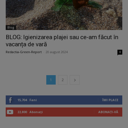
Blog
BLOG: Igienizarea plajei sau ce-am făcut în
vacanța de vară
Redactia-Green-Report
-
20 august 2024
0
1
2
15,704
Fani
ÎMI PLACE
22,800
Abonați
ABONAȚI-VĂ