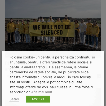
Autoritati
Folosim cookie-uri pentru a personaliza conținutul și
anunțurile, pentru a oferi funcții de rețele sociale și
BLOG | Ministrul Energiei pune direcția
pentru a analiza traficul. De asemenea, le oferim
antitero pe activiștii de mediu
partenerilor de rețele sociale, de publicitate și de
Redactia-Green-Report
-
11 octombrie 2024
0
analize informații cu privire la modul în care folosiți
site-ul nostru. Aceștia le pot combina cu alte
informații oferite de dvs. sau culese în urma folosirii
serviciilor lor.
Afla mai mult
Setari
ACCEPT