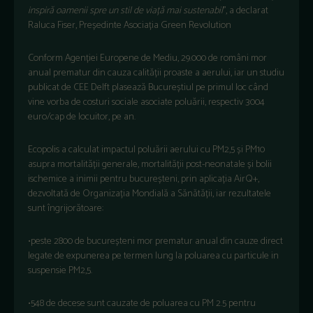
inspiră oamenii spre un stil de viață mai sustenabil
’’
, a declarat
Raluca Fiser, Președinte Asociaț
ia Green Revolution
Conform Agenției Europene de Mediu, 29.000 de români mor
anual prematur din cauza calității proaste a aerului, iar un studiu
publicat de CEE Delft plasează Bucureștiul pe primul loc când
vine vorba de costuri sociale asociate poluării, respectiv 3004
euro/cap de locuitor, pe an.
Ecopolis a calculat impactul poluării aerului cu PM2,5 și PM10
asupra mortalității generale, mortalității post-neonatale și bolii
ischemice a inimii pentru bucureșteni, prin aplicația AirQ+,
dezvoltată
de Organiza
ția Mondială a Sănătății, iar rezultatele
sunt îngrijorătoare:
•
peste 2800 de bucureșteni mor prematur anual din cauze direct
legate de expunerea pe termen lung la poluarea cu particule in
suspensie PM2,5.
•
548 de decese sunt cauzate de poluarea cu PM 2.5 pentru