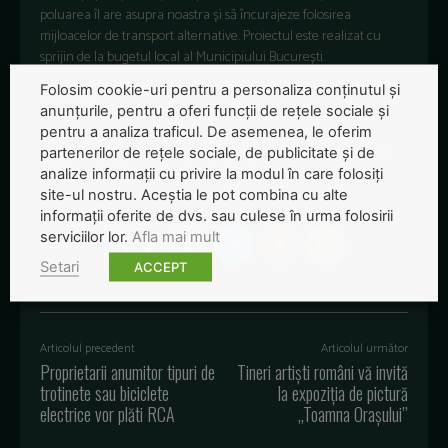
poluarea îl are asupra noastra și să încurajeze folosirea
mijloacelor de transport alternative. Proiectul este realizat cu
sprijin de la bugetul local al Municipiului Bucure
ști.
Folosim cookie-uri pentru a personaliza conținutul și
Citește și:
anunțurile, pentru a oferi funcții de rețele sociale și
pentru a analiza traficul. De asemenea, le oferim
Pistele de biciclete, de la promisiunea a mii de km finanțați prin
partenerilor de rețele sociale, de publicitate și de
PNRR și până la siguranța bicicliștilor în orașe
analize informații cu privire la modul în care folosiți
site-ul nostru. Aceștia le pot combina cu alte
informații oferite de dvs. sau culese în urma folosirii
serviciilor lor.
Afla mai mult
Setari
ACCEPT
Articolul precedent
Articolul următor
Proprietarii anumitor tipuri de
Tineri artiști români vă invită
trotinete sau biciclete
la expoziția de pictură
electrice vor plăti RCA
,,Toamna Orașului’’