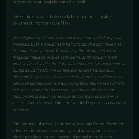
persoanele ce au boala ischemică a inimii
•
5,6% dintre cazurile de decese la bebeluși sunt cauzate de
poluarea cu microparticule PM10.
,,
Bucureștiul este în topul celor mai poluate orașe din Europa, iar
principala sursă a poluării este traficul auto, care contribuie masiv
la cantitatea de particule în suspensie PM-uri aflată în aer, pe
lângă cantitățile de oxizi de azot- pentru ambii poluanți avem
procese deschise de către Comisia Europeană și o condamnare la
Curtea de justiție UE. Prin urmare, promovarea transportului
alternativ, în special cu bicicleta este un demers absolut necesar
pentru sănătatea noastră, a tuturor. Parteneriatul Aerlive cu IVelor
este firesc și sperăm că va evolua spre mai multe puncte de
monitorizare și acțiuni comune pentru combaterea poluării.
’’, a
declarat
Oana Neneciu, Director Executiv Ecopolis
și coordonator
aerlive.ro
Prin intermediul acestui parteneriat, Asociația Green Revolution
și Ecopolis își propun să crească gradul de conștientizare în
rândul populației asupra impactului tot mai mare pe care