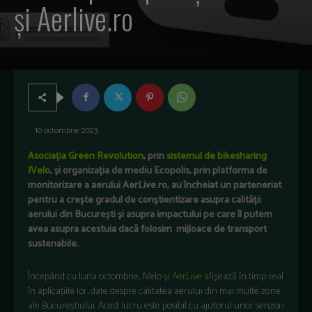
și Aerlive.ro
10 octombrie 2023
Asociația Green Revolution
, prin
sistemul de bikesharing
IVelo
, și organizația de mediu Ecopolis, prin platforma de
monitorizare a aerului AerLive.ro, au încheiat un parteneriat
pentru a crește gradul de conștientizare asupra calității
aerului din București și asupra impactului pe care îl putem
avea asupra acestuia dacă folosim mijloace de transport
sustenabile.
Începând cu luna octombrie, IVelo ș
i
AerLive
afi
ș
eaz
ă
în timp real
î
n aplica
țiile lor, date despre calitatea aerului din mai multe zone
ale Bucureștiului. Acest lucru
este
posibil cu ajutorul unor senzori