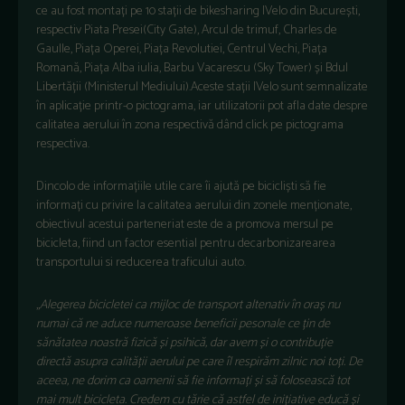
ce au fost montați pe 10 stații de bikesharing IVelo din București,
respectiv Piata Presei
(City Gate)
, Arcul de trimuf, Charles de
Gaulle, Piața
Operei
, Piața Revolutiei, Centrul Vechi, Piața
Roman
ă
, Piața Alba iulia, Barbu Vacarescu
(Sky Tower)
și Bdul
Libertății
(Minis
terul Mediului)
.
Aceste stații
IVelo
sunt
semnalizate
în aplicație
printr-o
pictograma,
iar
utilizatorii
pot
afla date despre
calitatea aerului în zona respectivă
dând
click
pe pictograma
respectiva
.
Dincolo de informațiile utile care îi ajut
ă
pe bicicliști să fie
informați cu privire la calitatea aerului din zonele menționate,
obiectivul acestui part
e
neriat este de a promova mersul pe
bicicleta, fiind un factor esential pentru decarbonizarearea
transportului si reducerea traficului auto.
,,
Alegerea bicicletei ca mijloc de transport altenativ în oraș nu
numai că ne aduce numeroase beneficii pesonale ce țin de
sănătatea noastră fizică și psihică, dar avem și o contribuție
directă asupra calității aerului pe care îl respirăm zilnic noi toți. De
aceea, ne dorim ca oamenii să fie informați și să folosească tot
mai mult bicicleta. Credem cu tărie că astfel de inițiative educă și