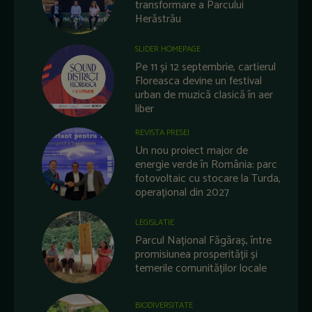
transformare a Parcului
Herăstrău
SLIDER HOMEPAGE
Pe 11 și 12 septembrie, cartierul
Floreasca devine un festival
urban de muzică clasică în aer
liber
REVISTA PRESEI
Un nou proiect major de
energie verde în România: parc
fotovoltaic cu stocare la Turda,
operațional din 2027
LEGISLATIE
Parcul Național Făgăraș, între
promisiunea prosperității și
temerile comunităților locale
BIODIVERSITATE