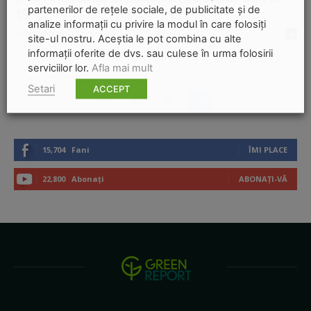
partenerilor de rețele sociale, de publicitate și de
19
analize informații cu privire la modul în care folosiți
Ioana Oancea
-
5 iunie 2020
0
site-ul nostru. Aceștia le pot combina cu alte
informații oferite de dvs. sau culese în urma folosirii
serviciilor lor.
Afla mai mult
Setari
ACCEPT
47
48
49
15,704
Fani
ÎMI PLACE
22,800
Abonați
ABONAȚI-VĂ