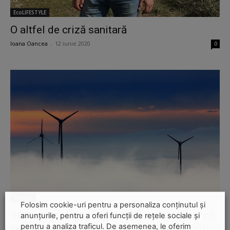
EcoLIFESTYLE
O altfel de criză sanitară
Ioana Oancea
-
12 iunie 2020
0
Energie
Folosim cookie-uri pentru a personaliza conținutul și
Sectorul energiei regenerabile dă semne că-
anunțurile, pentru a oferi funcții de rețele sociale și
pentru a analiza traficul. De asemenea, le oferim
și revine rapid, în pofida impactului COVID-