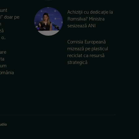
sunt
Achiziții cu dedicație la
zi” doar pe
Romsilva? Ministra
m
sesizează ANI
ză
o...
Comisia Europeană
mizează pe plasticul
care
reciclat ca resursă
lta
strategică
 cum
România
udio