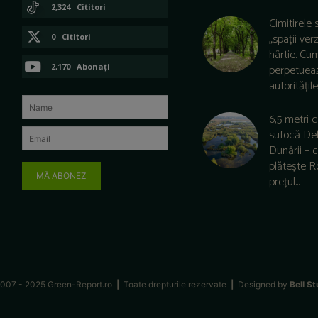
CONECTAȚI-VĂ
2,324
Cititori
Cimitirele 
CONECTAȚI-VĂ
„spații ver
0
Cititori
hârtie. Cu
CONECTAȚI-VĂ
2,170
Abonați
perpetuea
autoritățile 
ABONAȚI-VĂ
6,5 metri 
sufocă De
Dunării –
plătește 
MĂ ABONEZ
prețul...
007 - 2025 Green-Report.ro
|
Toate drepturile rezervate
|
Designed by
Bell St