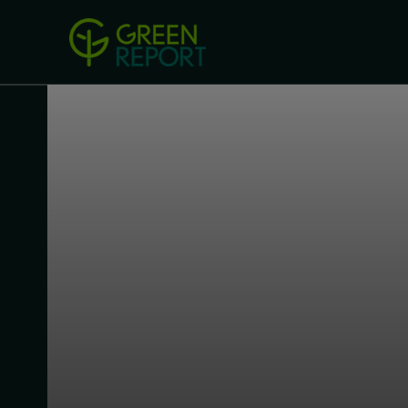
Green Revolution
Conferințel
ACASA
LEGISLAȚIE
B