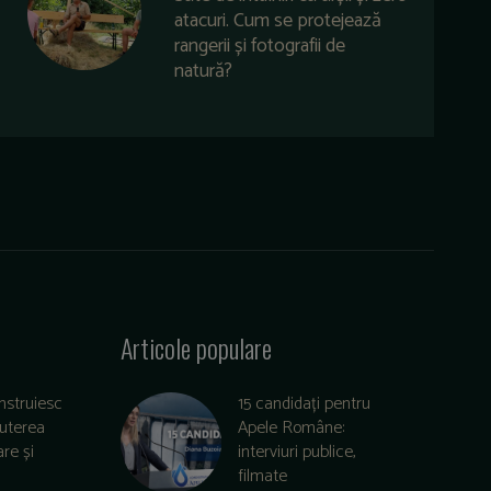
atacuri. Cum se protejează
rangerii și fotografii de
natură?
Articole populare
nstruiesc
15 candidați pentru
puterea
Apele Române:
re și
interviuri publice,
filmate