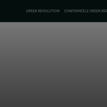
e Green Report
Podcast
Gala Green Report
Contact
GREEN REVOLUTION
CONFERINȚELE GREEN RE
USINESS
ENERGIE
TRANSPORT
CSR
SCHIMBĂRI CLIMATICE