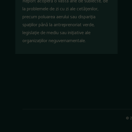
Report acoperă o vastă arie de subiecte, de
la problemele de zi cu zi ale cetățenilor,
precum poluarea aerului sau dispariția
spațiilor până la antreprenoriat verde,
legislație de mediu sau inițiative ale
organizațiilor neguvernamentale.
© 2