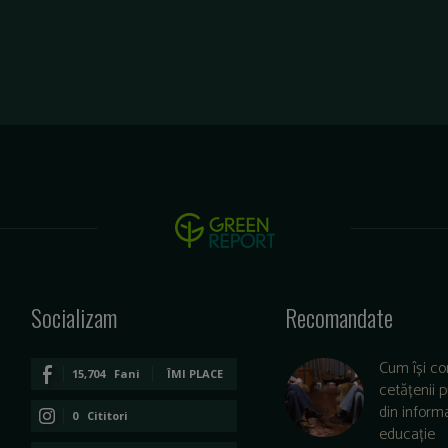
Socializam
Recomandate
Cum își co
15,704
Fani
ÎMI PLACE
cetățenii 
din informa
0
Cititori
educație