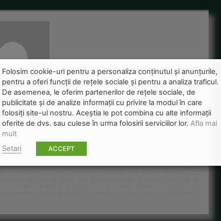
Folosim cookie-uri pentru a personaliza conținutul și anunțurile,
pentru a oferi funcții de rețele sociale și pentru a analiza traficul.
De asemenea, le oferim partenerilor de rețele sociale, de
publicitate și de analize informații cu privire la modul în care
folosiți site-ul nostru. Aceștia le pot combina cu alte informații
oferite de dvs. sau culese în urma folosirii serviciilor lor.
Afla mai
mult
dat Autorizatia Integrata de Mediu a rafinariei Arpechim Petrom pentru
Setari
ACCEPT
 documentului de autorizare. Ministrul Economiei si Finantelor, Varujan
 fie inchisa, intrucat oficialii Arpechim au dat asigurari ca vor finaliza
aza ca ar dura procesul de inchidere. Ministrul Mediului, Attila Korodi, s-
tatea unor discutii clare cu reprezentantii combinatului din Pitesti sau cu
atiei Integrate de Mediu este disproportionata si nejustificata fata de
m consistent pentru a ne conforma cu normele de mediu. In ultimii doi
 depasit 60 de milioane de euro", a declarat, intr-un comunicat de presa,