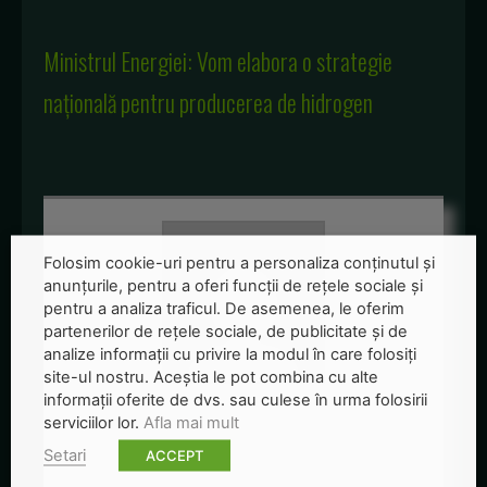
Ministrul Energiei: Vom elabora o strategie
naţională pentru producerea de hidrogen
Folosim cookie-uri pentru a personaliza conținutul și
anunțurile, pentru a oferi funcții de rețele sociale și
pentru a analiza traficul. De asemenea, le oferim
partenerilor de rețele sociale, de publicitate și de
analize informații cu privire la modul în care folosiți
site-ul nostru. Aceștia le pot combina cu alte
informații oferite de dvs. sau culese în urma folosirii
Redactia-Green-Report
serviciilor lor.
Afla mai mult
Setari
+ posts
ACCEPT