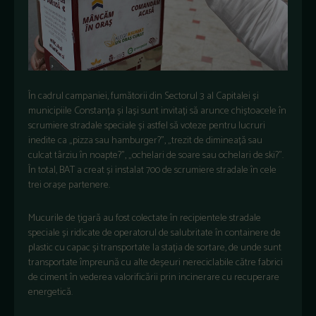
În cadrul campaniei, fumătorii din Sectorul 3 al Capitalei și
municipiile Constanța și Iași sunt invitați să arunce chiștoacele în
scrumiere stradale speciale și astfel să voteze pentru lucruri
inedite ca „pizza sau hamburger?”, „trezit de dimineață sau
culcat târziu în noapte?”, „ochelari de soare sau ochelari de ski?”.
În total, BAT a creat și instalat 700 de scrumiere stradale în cele
trei orașe partenere.
Mucurile de țigară au fost colectate în recipientele stradale
speciale și ridicate de operatorul de salubritate în containere de
plastic cu capac și transportate la stația de sortare, de unde sunt
transportate împreună cu alte deșeuri nereciclabile către fabrici
de ciment în vederea valorificării prin incinerare cu recuperare
energetică.