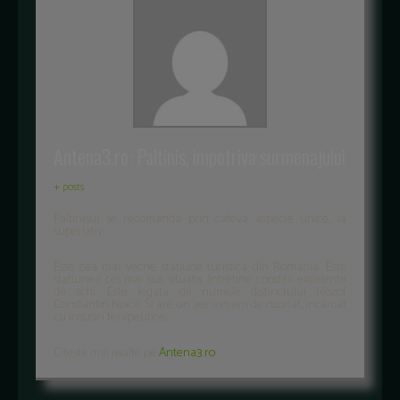
Antena3.ro: Paltinis, impotriva surmenajului
+ posts
Paltinisul se recomanda prin cateva aspecte unice, la
superlativ.
Este cea mai veche statiune turistica din Romania. Este
statiunea cel mai sus situata. Intretine conditii excelente
de schi. Este legata de numele distinctului filozof
Constantin Noica. Si are un aer extrem de ozonat, incarcat
cu insusiri terapeutice.
Citeste mai multe pe
Antena3.ro
.