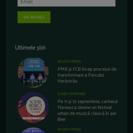
MĂ ABONEZ
Ultimele știri
REVISTA PRESEI
PMB și FCB încep procesul de
transformare a Parcului
Herăstrău
SLIDER HOMEPAGE
Pe 11 și 12 septembrie, cartierul
Floreasca devine un festival
urban de muzică clasică în aer
liber
REVISTA PRESEI