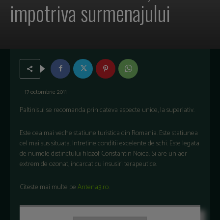
impotriva surmenajului
17 octombrie 2011
Paltinisul se recomanda prin cateva aspecte unice, la superlativ.
Este cea mai veche statiune turistica din Romania. Este statiunea
cel mai sus situata. Intretine conditii excelente de schi. Este legata
de numele distinctului filozof Constantin Noica. Si are un aer
extrem de ozonat, incarcat cu insusiri terapeutice.
Citeste mai multe pe
Antena3.ro
.