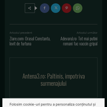
Articolul precedent
Articolul următor
Ziare.com: Orasul Constanta,
Adevarul.ro: Tot mai putini
lovit de furtuna
romani fac vaccin gripal
Antena3.ro: Paltinis, impotriva
surmenajului
Folosim cookie-uri pentru a personaliza conținutul și