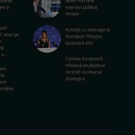
puterea
Apele Române:
re și
interviuri publice,
filmate
sunt
Achiziții cu dedicație la
zi” doar pe
Romsilva? Ministra
m
sesizează ANI
ză
o...
Comisia Europeană
mizează pe plasticul
care
reciclat ca resursă
lta
strategică
 cum
România