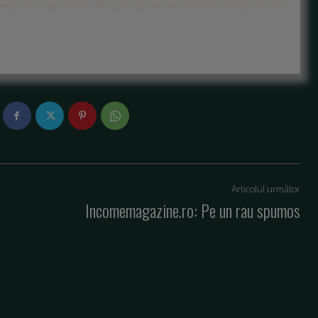
mințe din Israel. Dintre cele 3.200 de hectare cultivate în Doja, mai bine
Articolul următor
Incomemagazine.ro: Pe un rau spumos