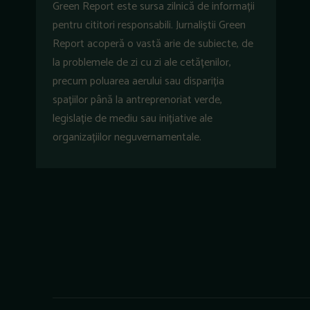
Green Report este sursa zilnică de informații
pentru cititori responsabili. Jurnaliștii Green
Report acoperă o vastă arie de subiecte, de
la problemele de zi cu zi ale cetățenilor,
precum poluarea aerului sau dispariția
spațiilor până la antreprenoriat verde,
legislație de mediu sau inițiative ale
organizațiilor neguvernamentale.