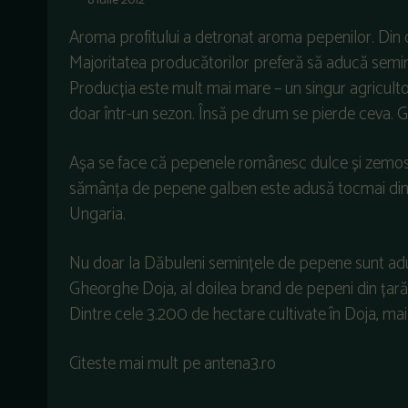
8 iulie 2012
Aroma profitului a detronat aroma pepenilor. Din
Majoritatea producătorilor preferă să aducă semințe f
Producția este mult mai mare – un singur agriculto
doar într-un sezon. Însă pe drum se pierde ceva. G
Așa se face că pepenele românesc dulce și zemos 
sămânța de pepene galben este adusă tocmai din Fr
Ungaria.
Nu doar la Dăbuleni semințele de pepene sunt adu
Gheorghe Doja, al doilea brand de pepeni din țară, 
Dintre cele 3.200 de hectare cultivate în Doja, ma
Citeste mai mult pe antena3.ro