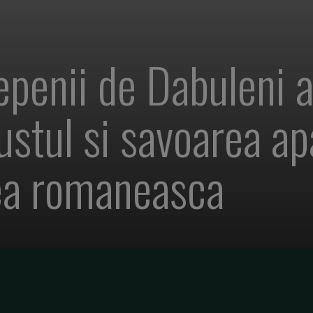
epenii de Dabuleni 
stul si savoarea apa
cea romaneasca