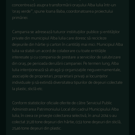
concentrează asupra transformării orașului Alba Iulia într-un
‘oraș verde’”, spune Ioana Baba, coordonatoarea proiectului
primăriei.
Campania se adresează tuturor instiituțiilor publice și entităților
private din municipiul Alba Iulia care doresc să recicleze
deșeurile din hârtie și carton în cantități mai mici. Municipiul Alba
Iulia va stabili un acord de colaborare cu toate entitățile
interesate și cu compania de prestare a serviciilor de salubrizare
din oraș, pe perioada derulării campaniei. Pe termen lung, Alba
Iulia intenționează să atragă și organizațiile neguvernamentale,
asociațiile de proprietari, proprietarii privați ai locuințelor
individuale și să extindă diversitatea tipurilor de deșeuri colectate
la plastic, sticlă etc.
Conform statisticilor oficiale oferite de către Serviciul Public
Administrarea Patrimoniului Local din cadrul Municipiului Alba
Iulia, în ceea ce privește colectarea selectivă, în anul 2014 s-au
colectat 31,28 tone deșeuri din hârtie, 0,53 tone deșeuri din sticlă,
25,46 tone deșeuri din plastic.