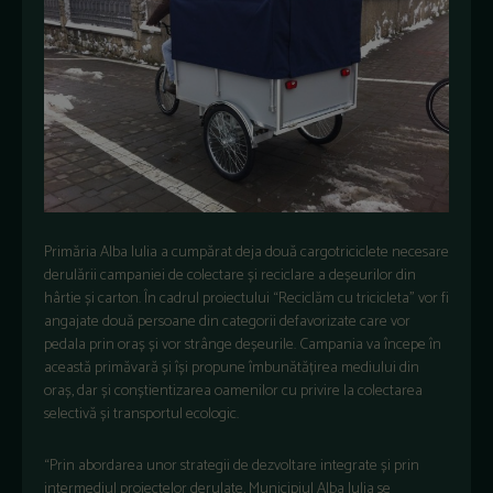
Primăria Alba Iulia a cumpărat deja două cargotriciclete necesare
derulării campaniei de colectare și reciclare a deșeurilor din
hârtie și carton. În cadrul proiectului “Reciclăm cu tricicleta” vor fi
angajate două persoane din categorii defavorizate care vor
pedala prin oraș și vor strânge deșeurile. Campania va începe în
această primăvară și își propune îmbunătățirea mediului din
oraș, dar și conștientizarea oamenilor cu privire la colectarea
selectivă și transportul ecologic.
“Prin abordarea unor strategii de dezvoltare integrate și prin
intermediul proiectelor derulate, Municipiul Alba Iulia se