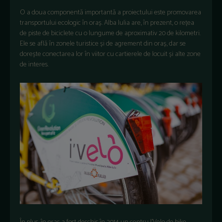
O a doua componentă importantă a proiectului este promovarea
transportului ecologic în oraș. Alba Iulia are, în prezent, o rețea
de piste de biciclete cu o lungume de aproximativ 20 de kilometri.
Ele se află în zonele turistice și de agrement din oraș, dar se
dorește conectarea lor în viitor cu cartierele de locuit și alte zone
de interes.