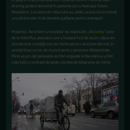
În plus, în oraș a fost deschis în 2014 un centru I’Velo de bike-
sharing, proiect dezvoltat în parteneriat cu Asociația Green
Revolution. Locuitorii din Alba Iulia au, astfel, ocazia să închirieze
una dintre cele 70 de biciclete galbene pentru transport.
Proiectul „Reciclăm cu tricicleta” se inspiră din „
Recicleta
” celor
de la ViitorPlus, asociația care a început încă de acum câțiva ani
să colecteze cantități mici de hârtie pentru reciclare oferind, în
același timp. un loc de muncă pentru persoane defavorizate.
Până acum, opt persoane au fost angajate la Recicleta și a fost
colectată o cantitate de peste 230.000 de kilograme de hârtie.