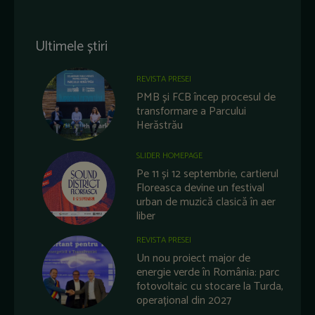
Ultimele știri
REVISTA PRESEI
PMB și FCB încep procesul de
transformare a Parcului
Herăstrău
SLIDER HOMEPAGE
Pe 11 și 12 septembrie, cartierul
Floreasca devine un festival
urban de muzică clasică în aer
liber
REVISTA PRESEI
Un nou proiect major de
energie verde în România: parc
fotovoltaic cu stocare la Turda,
operațional din 2027