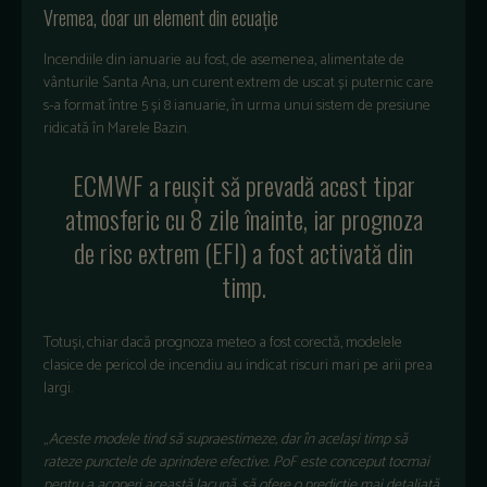
Vremea, doar un element din ecuație
Incendiile din ianuarie au fost, de asemenea, alimentate de
vânturile Santa Ana, un curent extrem de uscat și puternic care
s-a format între 5 și 8 ianuarie, în urma unui sistem de presiune
ridicată în Marele Bazin.
ECMWF a reușit să prevadă acest tipar
atmosferic cu 8 zile înainte, iar prognoza
de risc extrem (EFI) a fost activată din
timp.
Totuși, chiar dacă prognoza meteo a fost corectă, modelele
clasice de pericol de incendiu au indicat riscuri mari pe arii prea
largi.
„
Aceste modele tind să supraestimeze, dar în același timp să
rateze punctele de aprindere efective. PoF este conceput tocmai
pentru a acoperi această lacună, să ofere o predicție mai detaliată,