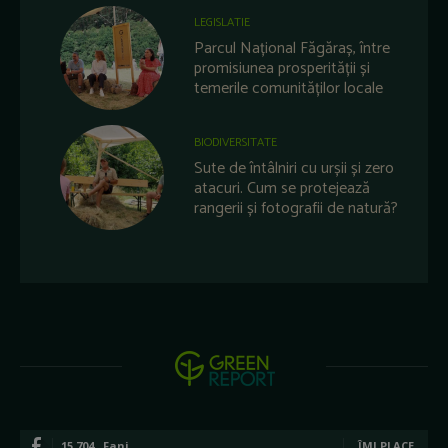
LEGISLATIE
Parcul Național Făgăraș, între
promisiunea prosperității și
temerile comunităților locale
BIODIVERSITATE
Sute de întâlniri cu urșii și zero
atacuri. Cum se protejează
rangerii și fotografii de natură?
15,704
Fani
ÎMI PLACE