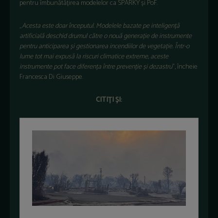
pentru îmbunătățirea modelelor ca SPARKY și PoF.
„
Acesta este doar începutul. Modelele bazate pe inteligență
artificială deschid drumul către o nouă generație de instrumente
pentru anticiparea și gestionarea incendiilor de vegetație. Într-o
lume tot mai expusă la riscuri climatice extreme, aceste
instrumente pot face diferența între prevenție și dezastru
”, încheie
Francesca Di Giuseppe.
CITIȚI ȘI: