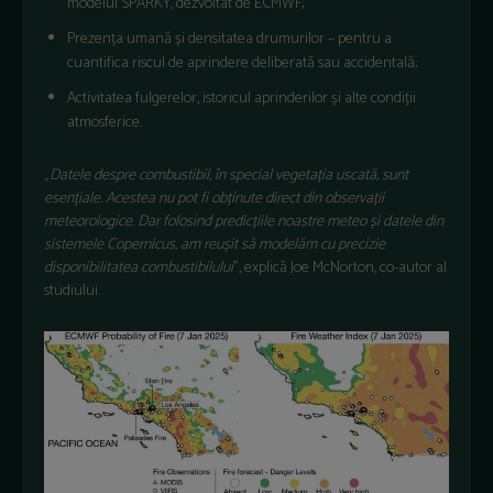
modelul SPARKY, dezvoltat de ECMWF;
Prezența umană și densitatea drumurilor – pentru a
cuantifica riscul de aprindere deliberată sau accidentală;
Activitatea fulgerelor, istoricul aprinderilor și alte condiții
atmosferice.
„
Datele despre combustibil, în special vegetația uscată, sunt
esențiale. Acestea nu pot fi obținute direct din observații
meteorologice. Dar folosind predicțiile noastre meteo și datele din
sistemele Copernicus, am reușit să modelăm cu precizie
disponibilitatea combustibilului
”, explică Joe McNorton, co-autor al
studiului.