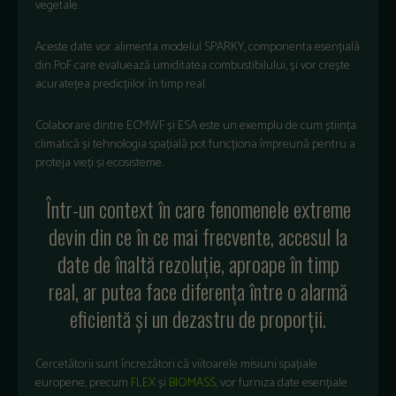
vegetale.
Aceste date vor alimenta modelul SPARKY, componenta esențială
din PoF care evaluează umiditatea combustibilului, și vor crește
acuratețea predicțiilor în timp real.
Colaborare dintre ECMWF și ESA este un exemplu de cum știința
climatică și tehnologia spațială pot funcționa împreună pentru a
proteja vieți și ecosisteme.
Într-un context în care fenomenele extreme
devin din ce în ce mai frecvente, accesul la
date de înaltă rezoluție, aproape în timp
real, ar putea face diferența între o alarmă
eficientă și un dezastru de proporții.
Cercetătorii sunt încrezători că viitoarele misiuni spațiale
europene, precum
FLEX
și
BIOMASS
, vor furniza date esențiale