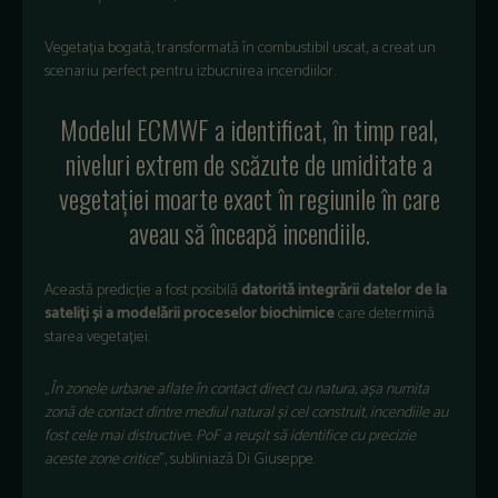
Vegetația bogată, transformată în combustibil uscat, a creat un
scenariu perfect pentru izbucnirea incendiilor.
Modelul ECMWF a identificat, în timp real,
niveluri extrem de scăzute de umiditate a
vegetației moarte exact în regiunile în care
aveau să înceapă incendiile.
Această predicție a fost posibilă
datorită integrării datelor de la
sateliți și a modelării proceselor biochimice
care determină
starea vegetației.
„
În zonele urbane aflate în contact direct cu natura, așa numita
zonă de contact dintre mediul natural și cel construit, incendiile au
fost cele mai distructive. PoF a reușit să identifice cu precizie
aceste zone critice
”, subliniază Di Giuseppe.