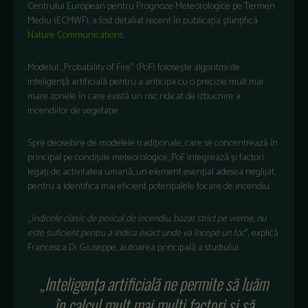
Centrului European pentru Prognoze Meteorologice pe Termen
Mediu (ECMWF), a fost detaliat recent în publicația științifică
Nature Communications
.
Modelul „Probability of Fire” (PoF) folosește algoritmi de
inteligență artificială pentru a anticipa cu o precizie mult mai
mare zonele în care există un risc ridicat de izbucnire a
incendiilor de vegetație.
Spre deosebire de modelele tradiționale, care se concentrează în
principal pe condițiile meteorologice, PoF integrează și factori
legați de activitatea umană, un element esențial adesea neglijat,
pentru a identifica mai eficient potențialele focare de incendiu.
„
Indicele clasic de pericol de incendiu, bazat strict pe vreme, nu
este suficient pentru a indica exact unde va începe un foc
”, explică
Francesca Di Giuseppe, autoarea principală a studiului.
„
Inteligența artificială ne permite să luăm
în calcul mult mai mulți factori și să