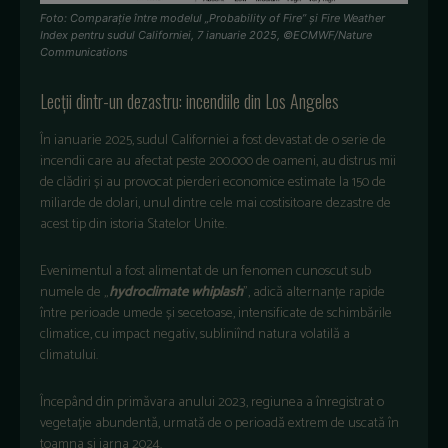
Foto: Comparație între modelul „Probability of Fire” și Fire Weather
Index pentru sudul Californiei, 7 ianuarie 2025, ©ECMWF/Nature
Communications
Lecții dintr-un dezastru: incendiile din Los Angeles
În ianuarie 2025, sudul Californiei a fost devastat de o serie de
incendii care au afectat peste 200.000 de oameni, au distrus mii
de clădiri și au provocat pierderi economice estimate la 150 de
miliarde de dolari, unul dintre cele mai costisitoare dezastre de
acest tip din istoria Statelor Unite.
Evenimentul a fost alimentat de un fenomen cunoscut sub
numele de „
hydroclimate whiplash
”, adică alternanțe rapide
între perioade umede și secetoase, intensificate de schimbările
climatice, cu impact negativ, subliniînd natura volatilă a
climatului.
Începând din primăvara anului 2023, regiunea a înregistrat o
vegetație abundentă, urmată de o perioadă extrem de uscată în
toamna și iarna 2024.