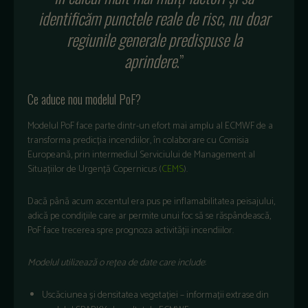
identificăm punctele reale de risc, nu doar
regiunile generale predispuse la
aprindere
.”
Ce aduce nou modelul PoF?
Modelul PoF face parte dintr-un efort mai amplu al ECMWF de a
transforma predicția incendiilor, în colaborare cu Comisia
Europeană, prin intermediul Serviciului de Management al
Situațiilor de Urgență Copernicus (
CEMS
).
Dacă până acum accentul era pus pe inflamabilitatea peisajului,
adică pe condițiile care ar permite unui foc să se răspândească,
PoF face trecerea spre prognoza activității incendiilor.
Modelul utilizează o rețea de date care include
:
Uscăciunea și densitatea vegetației – informații extrase din