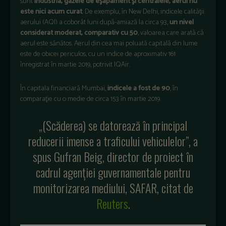
sunt
industria, gazele de eşapament şi centralele, aerul nu
este nici acum curat
. De exemplu, în New Delhi, indicele calităţii
aerului (AQI) a coborât luni după-amiază la circa 93,
un nivel
considerat moderat, comparativ cu 50
, valoarea care arată că
aerul este sănătos. Aerul din cea mai poluată capitală din lume
este de obicei periculos, cu un indice de aproximativ 161
înregistrat în martie 2019, potrivit IQAir.
În capitala financiară Mumbai,
indicele a fost de 90
, în
comparaţie cu o medie de circa 153 în martie 2019.
„(Scăderea) se datorează în principal
reducerii imense a traficului vehiculelor”, a
spus Gufran Beig, director de proiect în
cadrul agenţiei guvernamentale pentru
monitorizarea mediului, SAFAR, citat de
Reuters
.