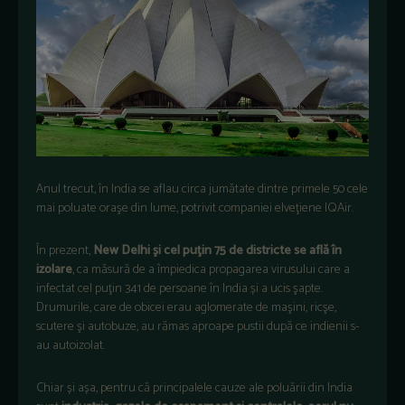
Anul trecut, în India se aflau circa jumătate dintre primele 50 cele
mai poluate oraşe din lume, potrivit companiei elveţiene IQAir.
În prezent,
New Delhi şi cel puţin 75 de districte se află în
izolare
, ca măsură de a împiedica propagarea virusului care a
infectat cel puţin 341 de persoane în India și a ucis şapte.
Drumurile, care de obicei erau aglomerate de maşini, ricşe,
scutere şi autobuze, au rămas aproape pustii după ce indienii s-
au autoizolat.
Chiar și așa, pentru că principalele cauze ale poluării din India