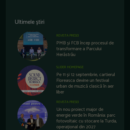
Ultimele știri
REVISTA PRESEI
PMB și FCB încep procesul de
transformare a Parcului
Herăstrău
SLIDER HOMEPAGE
Pe 11 și 12 septembrie, cartierul
Floreasca devine un festival
urban de muzică clasică în aer
liber
REVISTA PRESEI
Un nou proiect major de
energie verde în România: parc
fotovoltaic cu stocare la Turda,
operațional din 2027