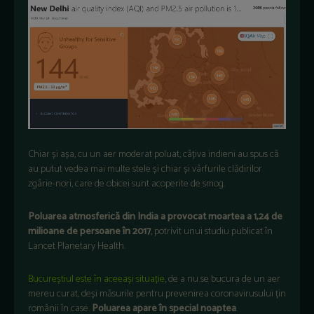
Chiar și așa, cu un aer moderat poluat, câțiva indieni au spus că
au putut vedea mai multe stele și chiar și vârfurile clădirilor
zgârie-nori, care de obicei sunt acoperite de smog.
Poluarea atmosferică din India a provocat moartea a 1,24 de
milioane de persoane în 2017
, potrivit unui studiu publicat în
Lancet Planetary Health.
Bucureștiul este în aceeași situație
, de a nu se bucura de un aer
mereu curat, deși măsurile pentru prevenirea coronavirusului țin
românii în case.
Poluarea apare în special noaptea
.