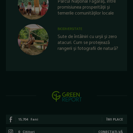
Parcul Național Făgăraș, între
promisiunea prosperității și
temerile comunităților locale
BIODIVERSITATE
Sute de întâlniri cu urșii și zero
atacuri. Cum se protejează
rangerii și fotografii de natură?
15,704
Fani
ÎMI PLACE
0
Cititori
CONECTAȚI-VĂ