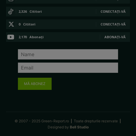
2,326
Cititori
CONECTAȚI-VĂ
0
Cititori
CONECTAȚI-VĂ
2,170
Abonați
ABONAȚI-VĂ
MĂ ABONEZ
© 2007 - 2025 Green-Report.ro
|
Toate drepturile rezervate
|
Designed by
Bell Studio