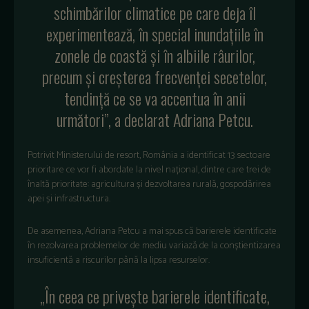
schimbărilor climatice pe care deja îl
experimentează, în special inundațiile în
zonele de coastă și în albiile râurilor,
precum și creșterea frecvenței secetelor,
tendință ce se va accentua în anii
următori”, a declarat Adriana Petcu.
Potrivit Ministerului de resort, România a identificat 13 sectoare
prioritare ce vor fi abordate la nivel național, dintre care trei de
înaltă prioritate: agricultura și dezvoltarea rurală, gospodărirea
apei și infrastructura.
De asemenea, Adriana Petcu a mai spus că barierele identificate
în rezolvarea problemelor de mediu variază de la conștientizarea
insuficientă a riscurilor până la lipsa resurselor.
„În ceea ce privește barierele identificate,