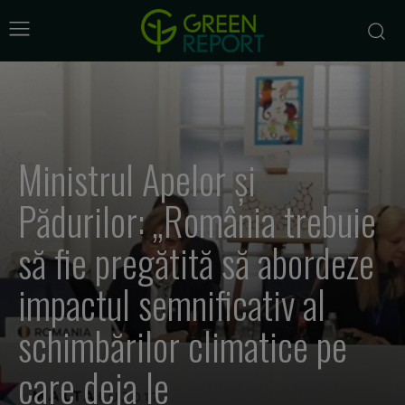
Ministrul Apelor și
Pădurilor: „România trebuie
să fie pregătită să abordeze
impactul semnificativ al
schimbărilor climatice pe
care deja le