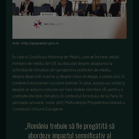
foto: http://apepaduri.gov.ro
În cadrul Consiliului Informal de Mediu, care se încheie astăzi,
miniștrii de mediu din UE au discutat despre adaptarea la
schimbările climatice din perspectiva politicilor de mediu,
despre deșeurile marine și despre noua strategie a plasticului, în
contextul economiei circulare extinse. În plus, aceștia au vorbit și
despre ce acțiuni comune vor face statele membre UE pentru a
combate efectele climatice, în contextul Acordului de la Paris. În
perioada ianuarie- iunie 2017, Malta deține Președinția rotativă a
Consiliului Uniunii Europene.
„România trebuie să fie pregătită să
abordeze impactul semnificativ al