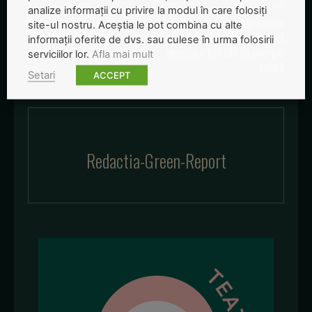
Articolul precedent
Articolul următor
analize informații cu privire la modul în care folosiți
Patru tipuri de vase în care
Pentru a fierbe şi vopsi ouăle
site-ul nostru. Aceștia le pot combina cu alte
să gătești dacă ții la
de Paşti în România sunt
informații oferite de dvs. sau culese în urma folosirii
sănătatea ta
necesare trei zile de energie
serviciilor lor.
Afla mai mult
solară
Setari
ACCEPT
Redactia-Green-Report