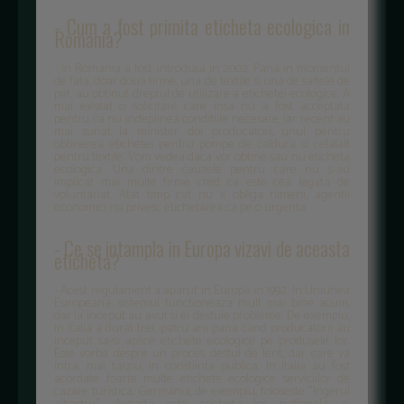
- Cum a fost primita eticheta ecologica in
Romania?
- In Romania a fost in­trodusa in 2002. Pana in momentul
de fata, doar doua firme, una de textile si una de saltele de
pat, au obtinut dreptul de utilizare a etichetei ecologice. A
mai existat o solicitare care insa nu a fost acceptata
pentru ca nu indeplinea conditiile necesare, iar recent au
mai sunat la minister doi producatori, unul pentru
obtinerea etichetei pentru pompe de caldura si celalalt
pentru textile. Vom vedea daca vor obtine sau nu eticheta
ecologica. Una dintre cauzele pentru care nu s-au
implicat mai multe firme cred ca este cea legata de
voluntariat. Atat timp cat nu ii obliga nimeni, agentii
economici nu privesc etichetarea ca pe o urgenta.
- Ce se intampla in Europa vizavi de aceasta
eti­cheta?
- Acest regulament a apa­rut in Europa in 1992. In Uniunea
Europeana, sistemul functioneaza mult mai bine acum,
dar la inceput au avut si ei destule probleme. De exemplu,
in Italia a durat trei, patru ani pana cand producatorii au
inceput sa-si aplice etichete ecologice pe produsele lor.
Este vorba despre un proces destul de lent, dar care va
intra, mai tarziu, in constiinta publica. In Italia au fost
acordate foarte multe etichete ecologice serviciilor de
cazare turistica. Germania, de exemplu, foloseste "Ingerul