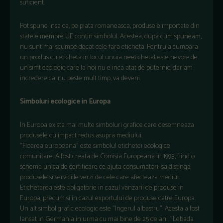
suficient.
Pot spune insa ca, pe piata romaneasca, produsele importate din
statele membre UE contin simbolul. Acestea, dupa cum spuneam,
nu sunt mai scumpe decat cele fara eticheta. Pentru a cumpara
un produs cu eticheta in locul unuia neetichetat este nevoie de
un simt ecologic care la noi nu e inca atat de puternic, dar am
incredere ca, nu peste mult timp, va deveni.
Simboluri ecologice in Europa
In Europa exista mai multe simboluri grafice care desemneaza
produsele cu impact redus asupra mediului.
"Floarea europeana" este simbolul etichetei ecologice
comunitare. A fost creata de Comisia Europeana in 1993, fiind o
schema unica de certificare ce ajuta consumatorii sa distinga
produsele si serviciile verzi de cele care afecteaza mediul.
Etichetarea este obligatorie in cazul vanzarii de produse in
Europa, precum si in cazul exportului de produse catre Europa.
Un alt simbol grafic ecologic este "Ingerul albastru". Acesta a fost
lansat in Germania in urma cu mai bine de 25 de ani. "Lebada