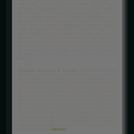
albastru". Aceasta este eticheta lor nationala, si
majoritatea produselor sunt etichetate astfel, eticheta
ecologica europeana nefigurand pe niciun produs
realizat in tara. Noi nu avem o eticheta nationala si nici nu
cred ca vom introduce una deoarece, in momentul actual,
se pune mare accent pe exportul produselor si atunci
cand detii o eticheta ecologica europeana pentru
produsele de export este suficient. Pot spune insa ca, pe
piata romaneasca, produsele importate din statele
membre UE contin simbolul. Acestea, dupa cum spuneam,
nu sunt mai scumpe decat cele fara eticheta. Pentru a
cumpara un produs cu eticheta in locul unuia neetichetat
este nevoie de un simt ecologic care la noi nu e inca atat
de puternic, dar am incredere ca, nu peste mult timp, va
deveni.
Simboluri ecologice in Europa
In Europa exista mai
multe simboluri grafice care desemneaza produsele cu
impact redus asupra mediului. "Floarea europeana" este
simbolul etichetei ecologice comunitare. A fost creata de
Comisia Europeana in 1993, fiind o schema unica de
certificare ce ajuta consumatorii sa distinga produsele si
serviciile verzi de cele care afecteaza mediul. Etichetarea
este obligatorie in cazul vanzarii de produse in Europa,
precum si in cazul exportului de produse catre Europa. Un
alt simbol grafic ecologic este "Ingerul albastru". Acesta a
fost lansat in Germania in urma cu mai bine de 25 de ani.
"Lebada nordica" este eticheta ecologica nordica oficiala
care a aparut in 1989. "NF ENVIRONNEMENT" reprezinta
marca ecologica franceza, creata in 1991. Pentru mai multe
informatii viziteaza
Adevarul