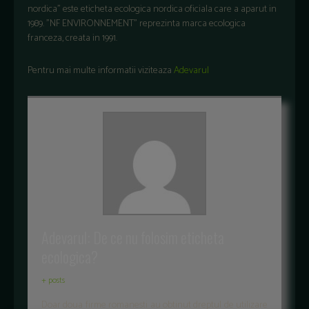
nordica" este eticheta ecologica nordica oficiala care a aparut in
1989. "NF ENVIRONNEMENT" reprezinta marca ecologica
franceza, creata in 1991.
Pentru mai multe informatii viziteaza
Adevarul
Adevarul: De ce nu folosim eticheta
ecologica?
+ posts
Doar doua firme romanesti au obtinut dreptul de utilizare