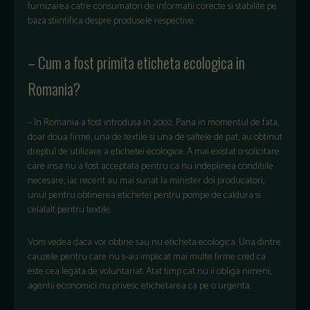
furnizarea catre consumatori de informatii corecte si stabilite pe
baza stiintifica despre produsele respective.
– Cum a fost primita eticheta ecologica in
Romania?
– In Romania a fost in­trodusa in 2002. Pana in momentul de fata,
doar doua firme, una de textile si una de saltele de pat, au obtinut
dreptul de utilizare a etichetei ecologice. A mai existat o solicitare
care insa nu a fost acceptata pentru ca nu indeplinea conditiile
necesare, iar recent au mai sunat la minister doi producatori,
unul pentru obtinerea etichetei pentru pompe de caldura si
celalalt pentru textile.
Vom vedea daca vor obtine sau nu eticheta ecologica. Una dintre
cauzele pentru care nu s-au implicat mai multe firme cred ca
este cea legata de voluntariat. Atat timp cat nu ii obliga nimeni,
agentii economici nu privesc etichetarea ca pe o urgenta.