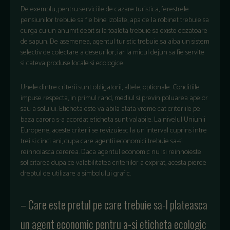
De exemplu, pentru serviciile de cazare turistica, ferestrele
pensiunilor trebuie sa fie bine izolate, apa de la robinet trebuie sa
curga cu un anumit debit si la toaleta trebuie sa existe dozatoare
de sapun. De asemenea, agentul turistic trebuie sa aiba un sistem
selectiv de colectare a deseurilor, iar la micul dejun sa fie servite
si cateva produse locale si ecologice.
Unele dintre criterii sunt obligatorii, altele, optionale. Conditiile
impuse respecta, in primul rand, mediul si previn poluarea apelor
sau a solului. Eticheta este valabila atata vreme cat criteriile pe
baza carora s-a acordat eticheta sunt valabile. La nivelul Uniunii
Europene, aceste criterii se revizuiesc la un interval cuprins intre
trei si cinci ani, dupa care agentii economici trebuie sa-si
reinnoiasca cererea. Daca agentul economic nu isi reinnoieste
solicitarea dupa ce valabilitatea criteriilor a expirat, acesta pierde
dreptul de utilizare a simbolului grafic.
– Care este pretul pe care trebuie sa-l plateasca
un agent economic pentru a-si eticheta ecologic