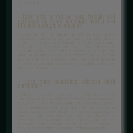
simbolului grafic.
- Care este pretul pe care trebuie sa-l
plateasca un agent economic pentru a-si
eticheta ecologic produsele?
- Exista un tarif in valoare de 300 de euro pentru
procesarea solicitarilor de acordare a etichetei. Este o
suma care, pentru un producator, nu este foarte mare.
Sistemul mai implica si un tarif anual echivalent cu 0,15 la
suta din profitul pe produsele etichetate ecologic. Din
discutiile purtate cu cei care folosesc acum eticheta
ecologica, am aflat ca aceste sume nu se reflecta neaparat
in pretul produselor sau serviciilor. Probabil ca ele cresc
putin, dar nu semnificativ.
- Care sunt avantajele utilizarii florii
europene?
- Eticheta ecologica promoveaza produsele la nivel
international. In plus, agentilor economici le creste profitul
si, nu in ultimul rand, consumatorii sunt satisfacuti pentru
ca produsele sunt de o calitate mai buna si nu le
afecteaza sanatatea in niciun fel. Promovarea produselor
marcate astfel contribuie la utilizarea eficienta a
resurselor si la protejarea mediului inconjurator, prin
furnizarea catre consumatori de informatii corecte si
stabilite pe baza stiintifica despre produsele respective.