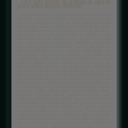
- Care sunt tipurile de produse pe care se
poate aplica aceasta eticheta?
- Eticheta ecologica a fost introdusa in ideea de a promova
produsele care au un impact redus asupra mediului, pe
parcursul intregului lor ciclu de viata. Este vorba despre
produse de curatat, aparate casnice, produse din hartie
sau produse pentru casa si gradina. Exista, de asemenea,
doua tipuri de servicii pentru care se acorda aceasta
eticheta: serviciile de cazare turistica si cele de camping.
Din acest sistem sunt excluse produsele alimentare,
bauturile, produsele farmaceutice si aparaturile medicale.
Eticheta ecologica nu se acorda substantelor sau
preparatelor care dauneaza mediului, celor toxice sau
cancerigene. Pentru a se acorda eticheta, exista criterii
specifice valabile pentru fiecare produs in parte. De
exemplu, pentru serviciile de cazare turistica, ferestrele
pensiunilor trebuie sa fie bine izolate, apa de la robinet
trebuie sa curga cu un anumit debit si la toaleta trebuie sa
existe dozatoare de sapun. De asemenea, agentul turistic
trebuie sa aiba un sistem selectiv de colectare a deseurilor,
iar la micul dejun sa fie servite si cateva produse locale si
ecologice. Unele dintre criterii sunt obligatorii, altele,
optionale. Conditiile impuse respecta, in primul rand,
mediul si previn poluarea apelor sau a solului. Eticheta
este valabila atata vreme cat criteriile pe baza carora s-a
acordat eticheta sunt valabile. La nivelul Uniunii
Europene, aceste criterii se revizuiesc la un interval
cuprins intre trei si cinci ani, dupa care agentii economici
trebuie sa-si reinnoiasca cererea. Daca agentul economic
nu isi reinnoieste solicitarea dupa ce valabilitatea
criteriilor a expirat, acesta pierde dreptul de utilizare a