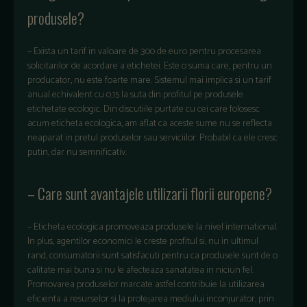
produsele?
– Exista un tarif in valoare de 300 de euro pentru procesarea
solicitarilor de acordare a etichetei. Este o suma care, pentru un
producator, nu este foarte mare. Sistemul mai implica si un tarif
anual echivalent cu 0,15 la suta din profitul pe produsele
etichetate ecologic. Din discutiile purtate cu cei care folosesc
acum eticheta ecologica, am aflat ca aceste sume nu se reflecta
neaparat in pretul produselor sau serviciilor. Probabil ca ele cresc
putin, dar nu semnificativ.
– Care sunt avantajele utilizarii florii europene?
– Eticheta ecologica promoveaza produsele la nivel international.
In plus, agentilor economici le creste profitul si, nu in ultimul
rand, consumatorii sunt satisfacuti pentru ca produsele sunt de o
calitate mai buna si nu le afecteaza sanatatea in niciun fel.
Promovarea produselor marcate astfel contribuie la utilizarea
eficienta a resurselor si la protejarea mediului inconjurator, prin