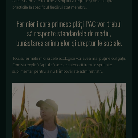
Acest sistem are rolul de a simplifica regulile și de a adapta
practicile la specificul fiecărui stat membru.
Fermierii care primesc plăți PAC vor trebui
să respecte standardele de mediu,
bunăstarea animalelor și drepturile sociale.
Totuși, fermele mici și cele ecologice vor avea mai puține obligații.
Comisia explică faptul că aceste categorii trebuie sprijinite
suplimentar pentru a nu fi împovărate administrativ.