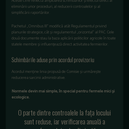
Aceste cifre reflectă amploarea schimbărilor și efectul direct al
eliminării unor proceduri, al reducerii controalelor și al
simplificării raportărilor.
Pachetul „Omnibus III” modifică atât Regulamentul privind
planurile strategice, cât și regulamentul „orizontal” al PAC. Cele
două documente stau la baza aplicării politicilor agricole în toate
statele membre și influențează direct activitatea fermierilor.
Schimbările aduse prin acordul provizoriu
Acordul menține linia propusă de Comisie și urmărește
reducerea sarcinii administrative.
Normele devin mai simple, în special pentru fermele mici și
ecologice.
O parte dintre controalele la fața locului
sunt reduse, iar verificarea anuală a