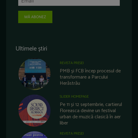
MĂ ABONEZ
Ultimele știri
REVISTA PRESEI
PMB și FCB încep procesul de
transformare a Parcului
Herăstrău
SLIDER HOMEPAGE
Pe 11 și 12 septembrie, cartierul
Floreasca devine un festival
urban de muzică clasică în aer
liber
REVISTA PRESEI