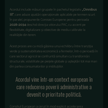
Acordul include măsuri grupate în pachetul legislativ
„Omnibus
III”
, care aduce ajustări operaționale aplicabile pe termen scurt.
În paralel, propunerile Comisiei Europene pentru perioada
2028–2034
deschid direcția viitorului PAC, cu accent pe
flexibilitate, digitalizare și obiective de mediu calibrate la
realitățile din teren.
Acest proces are ca miză găsirea unui echilibru între tranziția
verde și sustenabilitatea economică a fermelor, într-o perioadă în
care sectorul agricol se confruntă simultan cu transformări
structurale, volatilitate pe piețele globale și așteptări tot mai mari
din partea consumatorilor și instituțiilor.
Acordul vine într-un context european în
care reducerea poverii administrative a
devenit o prioritate politică.
Consiliul European a cerut în mod explicit accelerarea