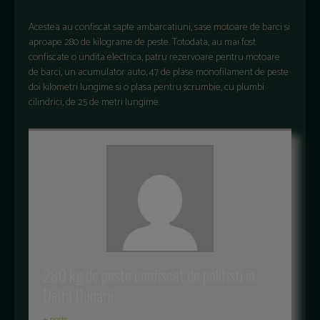
Acestea au confiscat sapte ambarcatiuni, sase motoare de barci si
aproape 280 de kilograme de peste. Totodata, au mai fost
confiscate o undita electrica, patru rezervoare pentru motoare
de barci, un acumulator auto, 47 de plase monofilament de peste
doi kilometri lungime si o plasa pentru scrumbie, cu plumbi
cilindrici, de 25 de metri lungime.
280 kg de peste confiscat de politisti in
Delta Dunarii
+ posts