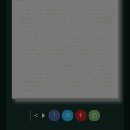
Aproape 280 de kilograme de peste si sapte ambarcatiuni,
precum si sase motoare de barci, au fost confiscate, in
perioada 30 august - 6 septembrie, de catre politistii din
Delta Dunarii, in cadrul unei actiuni pentru prevenirea
braconajului piscicol, anunta Mediafax.
Echipele de control formate din politisti, angajati ai
Biroului Transporturi Tulcea si inspectori ai Garzii
Financiare au controlat, saptamana trecuta, 64 de
ambarcatiuni si au constatat 13 infractiuni, se arata intr-
un comunicat de presa de marti al Politiei Romane.
Acestea au confiscat sapte ambarcatiuni, sase motoare de
barci si aproape 280 de kilograme de peste. Totodata, au
mai fost confiscate o undita electrica, patru rezervoare
pentru motoare de barci, un acumulator auto, 47 de plase
monofilament de peste doi kilometri lungime si o plasa
pentru scrumbie, cu plumbi cilindrici, de 25 de metri
lungime.