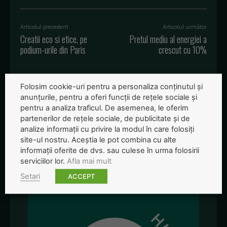
Articolul precedent
Articolul următor
Creatii eco si etice, pe
Pretul mediu al energiei a
podium-urile din Paris
crescut cu 10%
Folosim cookie-uri pentru a personaliza conținutul și
anunțurile, pentru a oferi funcții de rețele sociale și
pentru a analiza traficul. De asemenea, le oferim
280 kg de peste confiscat de politisti
partenerilor de rețele sociale, de publicitate și de
in Delta Dunarii
analize informații cu privire la modul în care folosiți
site-ul nostru. Aceștia le pot combina cu alte
informații oferite de dvs. sau culese în urma folosirii
serviciilor lor.
Afla mai mult
Setari
ACCEPT