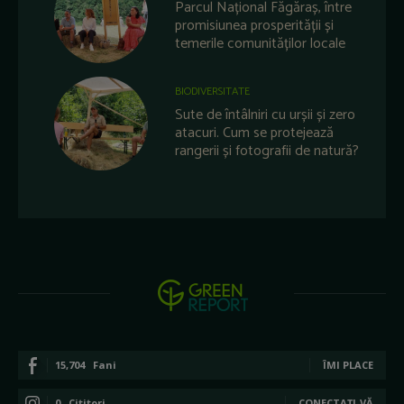
Parcul Național Făgăraș, între
promisiunea prosperității și
temerile comunităților locale
BIODIVERSITATE
Sute de întâlniri cu urșii și zero
atacuri. Cum se protejează
rangerii și fotografii de natură?
15,704
Fani
ÎMI PLACE
0
Cititori
CONECTAȚI-VĂ