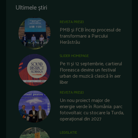
Ultimele știri
REVISTA PRESEI
PMB și FCB încep procesul de
transformare a Parcului
Herăstrău
SLIDER HOMEPAGE
Pe 11 și 12 septembrie, cartierul
Floreasca devine un festival
urban de muzică clasică în aer
liber
REVISTA PRESEI
Un nou proiect major de
energie verde în România: parc
fotovoltaic cu stocare la Turda,
operațional din 2027
LEGISLATIE