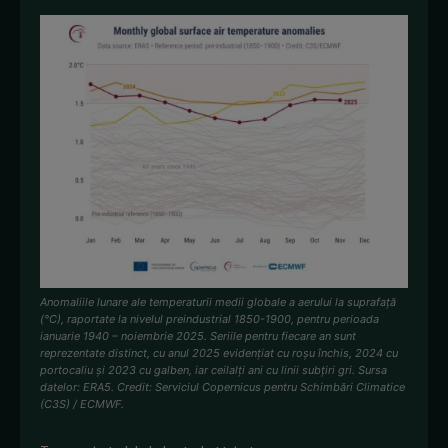
Anomaliile lunare ale temperaturii medii globale a aerului la suprafață
(°C), raportate la nivelul preindustrial 1850-1900, pentru perioada
ianuarie 1940 – noiembrie 2025. Seriile pentru fiecare an sunt
reprezentate distinct, cu anul 2025 evidențiat cu roșu închis, 2024 cu
portocaliu și 2023 cu galben, iar ceilalți ani cu linii subțiri gri. Sursa
datelor: ERA5. Credit: Serviciul Copernicus pentru Schimbări Climatice
(C3S) / ECMWF.