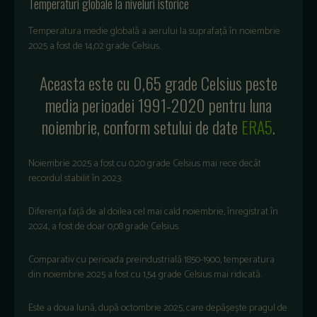
Temperaturi globale la niveluri istorice
Temperatura medie
global
ă
a
aerului
la
suprafață
în
noiembrie
2025 a
fost
de 14,02 grade Celsius.
Aceasta
este
cu 0,65 grade Celsius
peste
media
perioadei
1991-
2020
pentru
luna
noiembrie
, conform
setului
de date
ERA5
.
Noiembrie
2025 a
fost
cu 0,20 grade Celsius
mai
rece
dec
ât
recordul
stabilit
în
2023.
Diferența față de al doilea cel mai cald noiembrie, înregistrat în
2024, a fost de doar
0,08 grade Celsius.
Comparativ
cu
perioada
preindustrial
ă
1850-
1900,
temperatura
din
noiembrie
2025 a
fost
cu 1,54 grade Celsius
mai
ridicat
ă
.
Este a
doua
lună
,
după
octombrie
2025, care
depășește
pragul
de