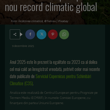
nou record climatic global
Foto: Încălzirea climatică, ©Tumisu | Pixabay
9 decembrie 2025
Anul 2025 este
în
prezent
la
egalitate
cu 2023 ca al
doilea
cel
mai
cald
an
înregistrat
vreodat
ă
,
potrivit
celor
mai
recente
date
publicate
de
Serviciul
Copernicus
pentru
Schimbări
Climatice
(C3S)
.
Analiza
este
realizată
de
Centrul
European
pentru
Prognoze
pe
Termen
Mediu
(ECMWF),
în
numele
Comisiei
Europene
, cu
finan
țare
din
partea
Uniunii
Europene
.