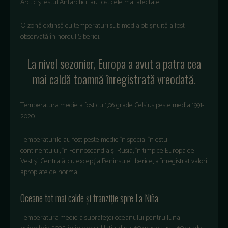
Arctic și estul Antarcticii au fost cele mai afectate.
O zonă extinsă cu temperaturi sub media obișnuită a fost
observată în nordul Siberiei.
La nivel sezonier, Europa a avut a patra cea
mai caldă toamnă înregistrată vreodată.
Temperatura medie a fost cu 1,06 grade Celsius peste media 1991-
2020.
Temperaturile au fost peste medie în special în estul
continentului, în Fennoscandia și Rusia, în timp ce Europa de
Vest și Centrală, cu excepția Peninsulei Iberice, a înregistrat valori
apropiate de normal.
Oceane tot mai calde
și tranziție spre La Ni
ña
Temperatura
medie
a
suprafe
ței
oceanului
pentru
luna