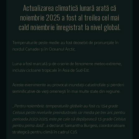
Actualizarea climatic
ă lunară arată că
noiembrie 2025 a fost al treilea cel mai
cald noiembrie
înregistrat la nivel global.
Temperaturile peste medie au fost deosebit de pronun
țate
în
nordul Canadei
și
în Oceanul Arctic.
Luna a fost marcat
ă și de o serie de fenomene meteo extreme,
inclusiv cicloane tropicale
în Asia de Sud-Est.
Aceste evenimente au provocat inunda
ții catastrofale și pierderi
semnificative de vieți omenești în mai multe state din regiune.
„
Pentru noiembrie, temperaturile globale au fost cu 1,54 grade
Celsius peste nivelurile preindustriale, iar media pe trei ani, pentru
perioada 2023-2025, este pe cale s
ă depășească 1,5 grade Celsius
pentru prima dată
”, a declarat Samantha Burgess, coordonatoare
strategică pentru climă
în cadrul C3S.