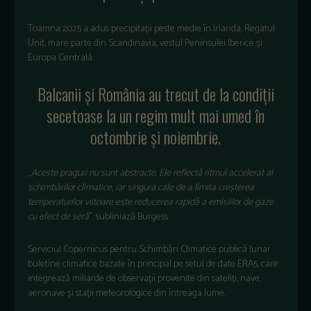
Toamna 2025 a adus precipitații peste medie
în Irlanda, Regatul
Unit, mare parte din Scandinavia, vestul Peninsulei Iberice
și
Europa Centrală.
Balcanii și Rom
ânia au trecut de la condi
ții
secetoase la un
regim mult mai umed în
octombrie
și noiembrie.
„
Aceste praguri nu sunt abstracte. Ele reflect
ă ritmul accelerat al
schimbărilor climatice, iar singura cale de a limita creșterea
temperaturilor viitoare este reducerea rapidă a emisiilor de gaze
cu efect de seră
”, subliniază Burgess.
Serviciul Copernicus pentru Schimbări Climatice publică lunar
buletine climatice bazate
în principal pe setul de date ERA5, care
integreaz
ă miliarde de observații provenite din sateliți, nave,
aeronave și stații meteorologice din
întreaga lume.