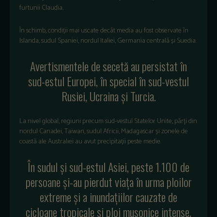
furtunii Claudia.
În schimb, condi
ții mai uscate dec
ât media au fost observate în
Islanda, sudul Spaniei, nordul Italiei, Germania central
ă și Suedia.
Avertismentele de secetă au persistat
în
sud-estul Europei, în special în sud-vestul
Rusiei, Ucraina
și Turcia.
La nivel global, regiuni precum sud-vestul Statelor Unite, părți din
nordul Canadei, Taiwan, sudul Africii, Madagascar și zonele de
coastă ale Australiei au avut precipitații peste medie.
În sudul
și sud-estul Asiei, peste 1.100 de
persoane și-au pierdut viața
în urma ploilor
extreme
și a inundațiilor cauzate de
cicloane tropicale și ploi musonice intense.