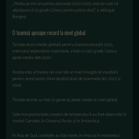
„
Media pe trei ani pentru perioada 2023-2025, este pe cale să
depășească 1,5 grade Celsius pentru prima dată
”
, a adăugat
Burgess.
O toamn
ă aproape record la nivel global
Temperatura medie
globală
pentru
toamna
boreală
2025,
intervalul
septembrie-
noiembrie
, a
fost
cu 0,67 grade Celsius
peste
media 1991-2020.
Acesta
este
al
treilea
cel
mai
ridicat
nivel
înregistrat
vreodat
ă
pentru
acest
sezon
,
fiind
depășit
doar
de
toamnele
din 2023
și
2024.
Temperaturile
au
fost
,
în
general,
peste
medie
la
nivel
global.
Cele
mai
pronunțate creșteri de temperatură
au
fost
observate
în
nordul
Canadei
,
în
Oceanul
Arctic
și
în
Antarctica.
În
Asia de Sud,
condi
țiile
au
fost
mixte
,
în
timp
ce
în
nord-estul