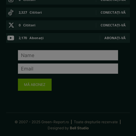
2,327
Cititori
CONECTAȚI-VĂ
0
Cititori
CONECTAȚI-VĂ
2,170
Abonați
ABONAȚI-VĂ
MĂ ABONEZ
© 2007 - 2025 Green-Report.ro
|
Toate drepturile rezervate
|
Designed by
Bell Studio