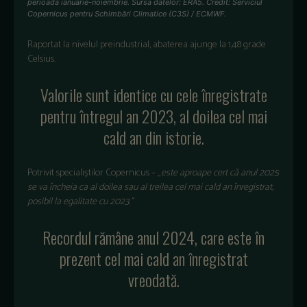
perioada ianuarie-noiembrie. Sursa datelor: ERA5. Credit: Serviciul
Copernicus pentru Schimbări Climatice (C3S) / ECMWF.
Raportat la nivelul preindustrial, abaterea ajunge la 1,48 grade
Celsius.
Valorile
sunt
identice
cu
cele
înregistrate
pentru
întregul
an 2023,
al
doilea
cel
mai
cald
an din
istorie
.
Potrivit
speciali
știlor
Copernicus – „
este
aproape
cert
că
anul
2025
se
va
încheia
ca al
doilea
sau
al
treilea
cel
mai
cald
an
înregistrat
,
posibil
la
egalitate
cu 2023.
”
Recordul rămâne anul 2024, care este în
prezent cel mai cald an înregistrat
vreodată.