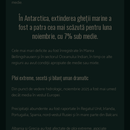
medie
.
În
Antarctica,
extinderea
ghe
ții
marine a
fost
a
patra
cea
mai
scăzută
pentru
luna
noiembrie
, cu 7% sub
medie
.
Cele
mai
mari
deficite
au
fost
înregistrate
în
Marea
Bellingshausen
și
în
sectorul
Oceanului
Indian,
în
timp
ce
alte
regiuni
au
avut
condi
ții
apropiate
de
medie
sau
mixte
.
Ploi extreme, secet
ă și bilanț uman dramatic
Din punct de vedere hidrologic, noiembrie 2025 a fost mai umed
dec
ât media î
n vestul Europei.
Precipitații abundente au fost raportate în Regatul Unit, Irlanda,
Portugalia, Spania, nord-vestul Rusiei
și
în mare parte din Balcani.
Albania
și Grecia au fost afectate de ploi extreme, asociate