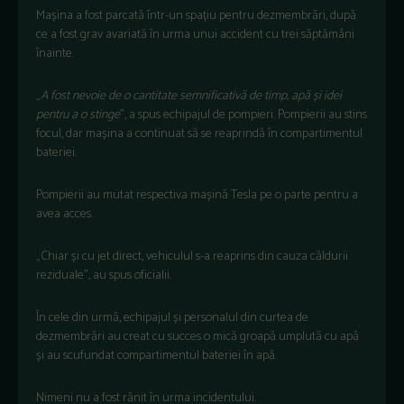
Mașina a fost parcată într-un spațiu pentru dezmembrări, după
ce a fost grav avariată în urma unui accident cu trei săptămâni
înainte.
„
A fost nevoie de o cantitate semnificativă de timp, apă și idei
pentru a o stinge
”, a spus echipajul de pompieri. Pompierii au stins
focul, dar mașina a continuat să se reaprindă în compartimentul
bateriei.
Pompierii au mutat respectiva mașină Tesla pe o parte pentru a
avea acces.
„Chiar și cu jet direct, vehiculul s-a reaprins din cauza căldurii
reziduale”, au spus oficialii.
În cele din urmă, echipajul și personalul din curtea de
dezmembrări au creat cu succes o mică groapă umplută cu apă
și au scufundat compartimentul bateriei în apă.
Nimeni nu a fost rănit în urma incidentului.