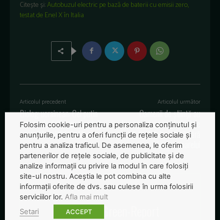
Citește și:
Autobuzul electric pe bază de baterii cu emisii zero,
testat de Enel X în Italia
Articolul precedent
Articolul următor
Biolog ucrainean: Cel puțin
Oamenii de știință au
trei mii de delfini au murit din
descoperit cum pot plantele
Folosim cookie-uri pentru a personaliza conținutul și
cauza războiului din Ucraina
să facă fotosinteză fără
anunțurile, pentru a oferi funcții de rețele sociale și
lumina soarelui
pentru a analiza traficul. De asemenea, le oferim
partenerilor de rețele sociale, de publicitate și de
analize informații cu privire la modul în care folosiți
site-ul nostru. Aceștia le pot combina cu alte
informații oferite de dvs. sau culese în urma folosirii
serviciilor lor.
Afla mai mult
Redactia-Green-Report
Setari
ACCEPT