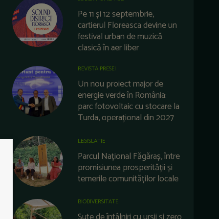
Pe 11 și 12 septembrie,
cartierul Floreasca devine un
festival urban de muzică
clasică în aer liber
REVISTA PRESEI
Un nou proiect major de
energie verde în România:
parc fotovoltaic cu stocare la
Turda, operațional din 2027
LEGISLATIE
Parcul Național Făgăraș, între
promisiunea prosperității și
temerile comunităților locale
BIODIVERSITATE
Sute de întâlniri cu urșii și zero