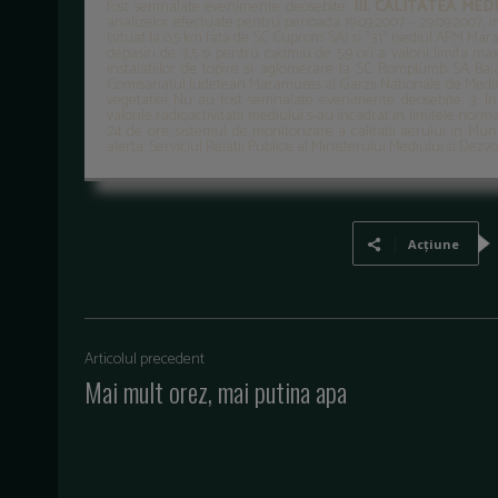
fost semnalate evenimente deosebite.
III. CALITATEA MED
analizelor efectuate pentru perioada 19.09.2007 – 29.09.2007, i
(situat la 0,5 km fata de SC Cuprom SA) si "31" (sediul APM Mar
depasiri de 3,5 si pentru cadmiu de 5,9 ori a valorii limita m
instalatiilor de topire si aglomerare la SC Romplumb SA B
Comisariatul Judetean Maramures al Garzii Nationale de Mediu p
vegetatiei Nu au fost semnalate evenimente deosebite. 3. In d
valorile radioactivitatii mediului s-au incadrat in limitele norm
24 de ore, sistemul de monitorizare a calitatii aerului in Mun
alerta. Serviciul Relatii Publice al Ministerului Mediului si Dezvo
Acțiune
Articolul precedent
Mai mult orez, mai putina apa