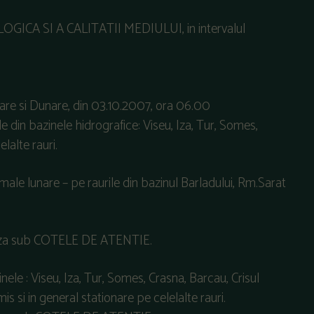
A SI A CALITATII MEDIULUI, in intervalul
ioare si Dunare, din 03.10.2007, ora 06.00
 din bazinele hidrografice: Viseu, Iza, Tur, Somes,
lalte rauri.
ale lunare – pe raurile din bazinul Barladului, Rm.Sarat
itueaza sub COTELE DE ATENTIE.
nele : Viseu, Iza, Tur, Somes, Crasna, Barcau, Crisul
s si in general stationare pe celelalte rauri.