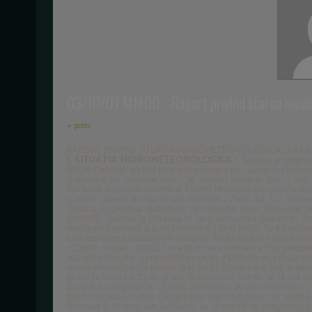
03/10/07 MMDD - Raport privind starea mediu
+ posts
RAPORT PRIVIND SITUATIA HIDROMETEOROLOGICA SI A CALITATII 
I. SITUATIA HIDROMETEOROLOGICA
1. Situatia si progn
RAURI Debitele au fost in scadere usoara pe raurile din bazinele
stationare pe celelalte rauri. Se mentin debitele mici – sub
Rm.Sarat si pe unii afluenti ai Putnei. Nivelurile pe rauri la s
scadere usoara pe raurile din bazinele : Viseu, Iza, Tur, Somes
Timis si in general stationare pe celelalte rauri. Nivelurile
DUNARE: Debitul la intrarea in tara (sectiunea Bazias) in inte
media multianuala a lunii octombrie (3800 mc/s). Pe tot sectorul
tara (sectiunea Bazias) va fi stationar. Pe tot sectorul aval Portil
02.09.07, ora 09 – 03.10.07, ora 06 In tara vremea a fost predom
sud-estul tarii, dar a prezentat innorari, indeosebi in a doua pa
unele intensificari la munte si in Delta Dunarii si a fost in gen
grade la Sulina si 27 de grade la Bucuresti-Filaret, iar la ora 
Buzaului si 18 grade la Oravita. Dimineata, pe arii restranse i
fost frumoasa si calda. Cerul a fost mai mult senin, iar vantu
Baneasa si 27 de grade la Filaret, iar la ora 06 se inregistrau 6