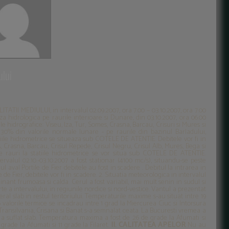
lui
MEDIULUI, in intervalul 02.09.2007, ora 7.00 – 03.10.2007, ora 7.00
oza hidrologica pe raurile interioare si Dunare, din 03.10.2007, ora 06.00
 hidrografice: Viseu, Iza, Tur, Somes, Crasna, Barcau, Crisuri si Mures si
 30% din valorile normale lunare - pe raurile din bazinul Barladului,
tatiile hidrometrice se situeaza sub COTELE DE ATENTIE. Debitele vor fi in
, Crasna, Barcau, Crisul Repede, Crisul Negru, Crisul Alb, Mures, Bega si
 pe rauri la statiile hidrometrice se vor situa sub COTELE DE ATENTIE.
rvalul 02.10.-03.10.2007 a fost stationar (4100 mc/s), situandu-se peste
 aval Portile de Fier debitele au fost in scadere . Debitul la intrarea in
e de Fier, debitele vor fi in scadere. 2. Situatia meteorologica in intervalul
inant frumoasa si calda. Cerul a fost variabil, mai mult senin in sudul si
rte a intervalului, in regiunile nordice si nord-vestice. Vantul a prezentat
eral slab in restul teritoriului. Temperaturile maxime s-au situat intre 19
06 valorile termice se incadrau intre 1 grad la Miercurea Ciuc si Intorsura
n Transilvania, Crisana si Banat s-a semnalat ceata. La Bucuresti vremea a
l a suflat slab. Temperatura maxima a fost de 26 de grade la Afumati si
 grade la Afumati si 11 grade la Filaret.
II. CALITATEA APELOR
Nu au