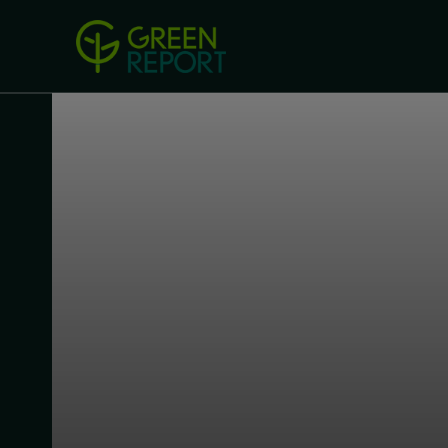
Green Revolution
Conferințel
ACASA
LEGISLAȚIE
B