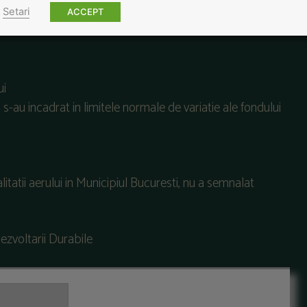
Setari
ACCEPT
ui
ui s-au incadrat in limitele normale de variatie ale fondului
itatii aerului in Municipiul Bucuresti, nu a semnalat
Dezvoltarii Durabile