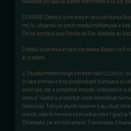
Nivelurile pe rauri la statiile hidrometrice se vo
DUNARE: Debitul la intrarea in tara (sectiunea Bazi
mc/s), situandu-se peste media multianuala a lun
Pe tot sectorul aval Portile de Fier debitele au fost
Debitul la intrarea in tara (sectiunea Bazias) va fi st
in scadere.
2. Situatia meteorologica in intervalul 02.09.07, o
In tara vremea a fost predominant frumoasa si calda.
estul tarii, dar a prezentat innorari, indeosebi in a d
vestice. Vantul a prezentat unele intensificari la mun
teritoriului. Temperaturile maxime s-au situat intre 
ora 06 valorile termice se incadrau intre 1 grad la 
Dimineata, pe arii restranse in Transilvania, Crisan