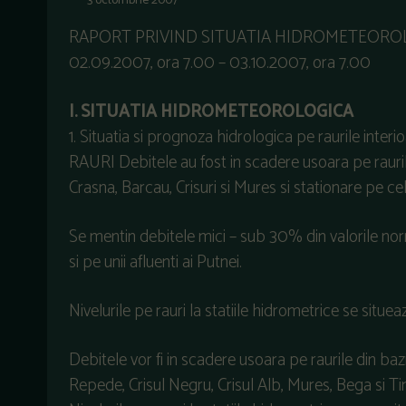
3 octombrie 2007
RAPORT PRIVIND SITUATIA HIDROMETEOROLOGIC
02.09.2007, ora 7.00 – 03.10.2007, ora 7.00
I. SITUATIA HIDROMETEOROLOGICA
1. Situatia si prognoza hidrologica pe raurile inter
RAURI Debitele au fost in scadere usoara pe raurile
Crasna, Barcau, Crisuri si Mures si stationare pe cele
Se mentin debitele mici – sub 30% din valorile norm
si pe unii afluenti ai Putnei.
Nivelurile pe rauri la statiile hidrometrice se s
Debitele vor fi in scadere usoara pe raurile din bazi
Repede, Crisul Negru, Crisul Alb, Mures, Bega si Timi