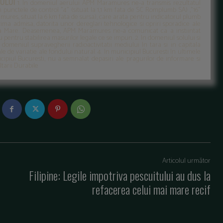
IULUI
1. In domeniul aerului APM Maramures ne-a transmis rezultatul
n punctele de control "4" (situat la 1,1 km fata de SC Romplumb SA) ,"16"
amures, situat la 6 km fata de sursa), care arata pentru indicatorul plumb
axima admisa, datorita unor dereglari tehnologice si opriri sporadice ale
aia Mare. Deasemenea, APM Maramures ne-a comunicat ca a instiintat
entru stabilirea masurilor legale ce se impun. 2. In domeniul solului si
omeniul supravegherii radioactivitatii mediului In tara si in capitala
ale de variatie ale fondului natural. 4. In municipiul Bucuresti In ultimele
icipiul Bucuresti, nu a semnalat depasiri ale pragurilor de informare si
ltarii Durabile
Articolul următor
Filipine: Legile impotriva pescuitului au dus la
refacerea celui mai mare recif