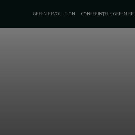
e Green Report
Podcast
Gala Green Report
Contact
GREEN REVOLUTION
CONFERINȚELE GREEN RE
USINESS
ENERGIE
TRANSPORT
CSR
SCHIMBĂRI CLIMATICE