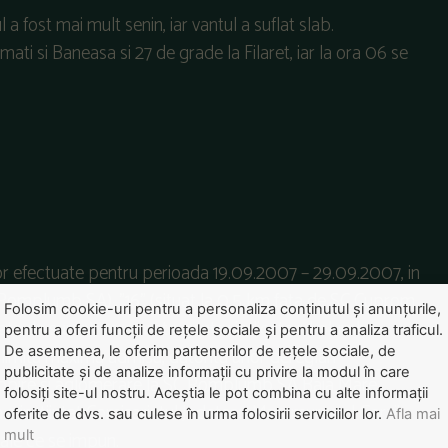
a fost mai mult senin, iar vantul a suflat slab.
i si Baneasa si 27 de grade la Filaret, iar la ora 06 se
r efectuate pentru perioada 19.09.2007 – 29.09.2007, in
SC Romplumb SA) ,"16" (situat la 0,5 km fata de SC Cuprom
Folosim cookie-uri pentru a personaliza conținutul și anunțurile,
fata de sursa), care arata pentru indicatorul plumb
pentru a oferi funcții de rețele sociale și pentru a analiza traficul.
De asemenea, le oferim partenerilor de rețele sociale, de
i limita maxima admisa, datorita unor dereglari
publicitate și de analize informații cu privire la modul în care
de topire si aglomerare la SC Romplumb SA Baia Mare.
folosiți site-ul nostru. Aceștia le pot combina cu alte informații
nstiintat Comisariatul Judetean Maramures al Garzii
oferite de dvs. sau culese în urma folosirii serviciilor lor.
Afla mai
mult
ale ce se impun.