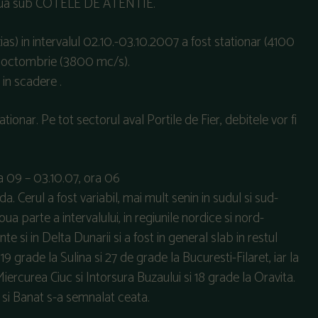
r situa sub COTELE DE ATENTIE.
as) in intervalul 02.10.-03.10.2007 a fost stationar (4100
ii octombrie (3800 mc/s).
 in scadere .
ationar. Pe tot sectorul aval Portile de Fier, debitele vor fi
ra 09 – 03.10.07, ora 06
 Cerul a fost variabil, mai mult senin in sudul si sud-
oua parte a intervalului, in regiunile nordice si nord-
te si in Delta Dunarii si a fost in general slab in restul
19 grade la Sulina si 27 de grade la Bucuresti-Filaret, iar la
Miercurea Ciuc si Intorsura Buzaului si 18 grade la Oravita.
a si Banat s-a semnalat ceata.