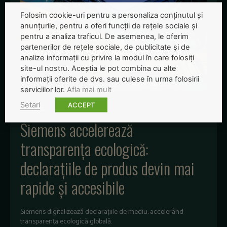
Folosim cookie-uri pentru a personaliza conținutul și
anunțurile, pentru a oferi funcții de rețele sociale și
pentru a analiza traficul. De asemenea, le oferim
partenerilor de rețele sociale, de publicitate și de
analize informații cu privire la modul în care folosiți
site-ul nostru. Aceștia le pot combina cu alte
informații oferite de dvs. sau culese în urma folosirii
serviciilor lor.
Afla mai mult
Setari
ACCEPT
BUSINESS
Siemens accelerează
transparența ecologică:
declarațiile de produs devin mai
rapide și accesibile
Siemens digitalizează declarațiile de mediu, accelerând
transparența ecologică globală.