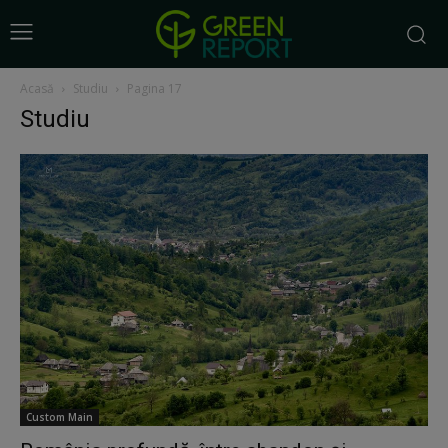
Acasă
Studiu
Pagina 17
Studiu
Custom Main