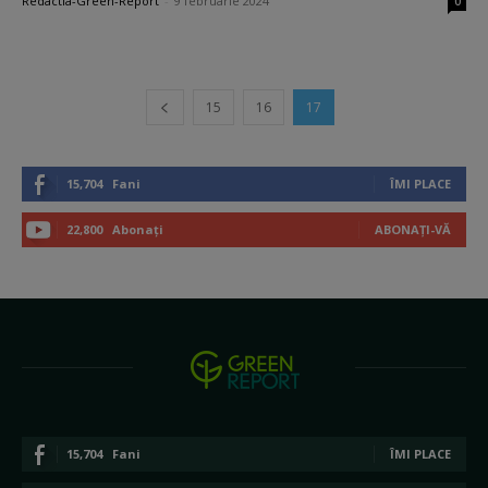
Redactia-Green-Report
-
9 februarie 2024
0
15
16
17
15,704
Fani
ÎMI PLACE
22,800
Abonați
ABONAȚI-VĂ
15,704
Fani
ÎMI PLACE