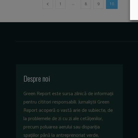
...
1
8
9
10
Despre noi
Green Report este sursa zilnică de informații
pentru cititori responsabili. Jurnaliștii Green
Report acoperă o vastă arie de subiecte, de
la problemele de zi cu zi ale cetățenilor,
precum poluarea aerului sau dispariția
spațiilor până la antreprenoriat verde,