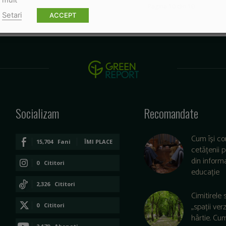
mult
Pagina 10 din 10
Setari
ACCEPT
Socializam
Recomandate
Cum își co
15,704
Fani
ÎMI PLACE
cetățenii 
din informa
0
Cititori
educație
CONECTAȚI-VĂ
2,326
Cititori
Cimitirele 
CONECTAȚI-VĂ
„spații ver
0
Cititori
hârtie. Cu
CONECTAȚI-VĂ