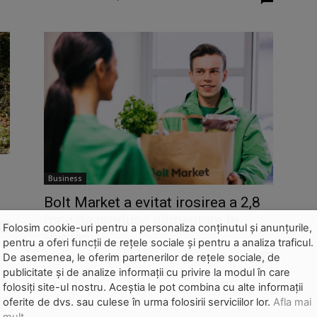
Business
Bolt Market a evitat irosirea a 2,8
tone de produse alimentare în
Folosim cookie-uri pentru a personaliza conținutul și anunțurile,
0
România
pentru a oferi funcții de rețele sociale și pentru a analiza traficul.
De asemenea, le oferim partenerilor de rețele sociale, de
Redactia-Green-Report
-
7 martie 2024
0
publicitate și de analize informații cu privire la modul în care
folosiți site-ul nostru. Aceștia le pot combina cu alte informații
oferite de dvs. sau culese în urma folosirii serviciilor lor.
Afla mai