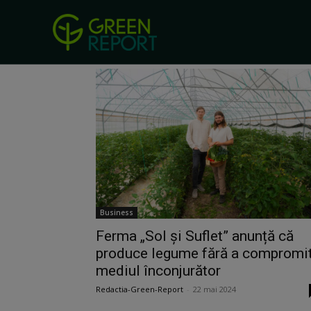
Acasă
Siguranta alimentara
Pagina 10
Siguranta alimentara
Business
Ferma „Sol și Suflet” anunță că
produce legume fără a compromi
mediul înconjurător
Redactia-Green-Report
-
22 mai 2024