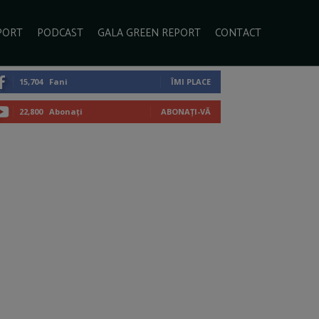
PORT
PODCAST
GALA GREEN REPORT
CONTACT
15,704
Fani
ÎMI PLACE
22,800
Abonați
ABONAȚI-VĂ