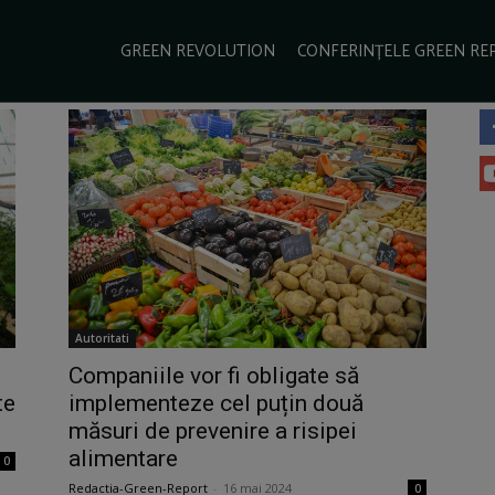
GREEN REVOLUTION
CONFERINȚELE GREEN RE
Autoritati
Companiile vor fi obligate să
te
implementeze cel puțin două
măsuri de prevenire a risipei
alimentare
0
Redactia-Green-Report
-
16 mai 2024
0