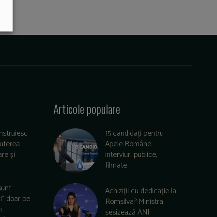
Articole populare
nstruiesc
15 candidați pentru
puterea
Apele Române:
re și
interviuri publice,
filmate
sunt
Achiziții cu dedicație la
zi” doar pe
Romsilva? Ministra
m
sesizează ANI