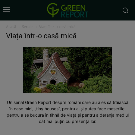
Acasă
Seriale
Viața într-o casă mică
Viața într-o casă mică
Un serial Green Report despre români care au ales să trăiască
în case mici, „tiny houses”, pentru a-și putea face meseriile,
pentru a se bucura în tihnă de viață și pentru a deranja mediul
cât mai puțin cu prezența lor.