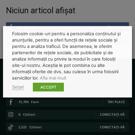
Niciun articol afișat
15,704
Fani
ÎMI PLACE
Folosim cookie-uri pentru a personaliza conținutul și
anunțurile, pentru a oferi funcții de rețele sociale și
22,800
Abonați
ABONAȚI-VĂ
pentru a analiza traficul. De asemenea, le oferim
partenerilor de rețele sociale, de publicitate și de
analize informații cu privire la modul în care folosiți
site-ul nostru. Aceștia le pot combina cu alte
informații oferite de dvs. sau culese în urma folosirii
serviciilor lor.
Afla mai mult
Setari
ACCEPT
15,704
Fani
ÎMI PLACE
0
Cititori
CONECTAȚI-VĂ
2,323
Cititori
CONECTAȚI-VĂ