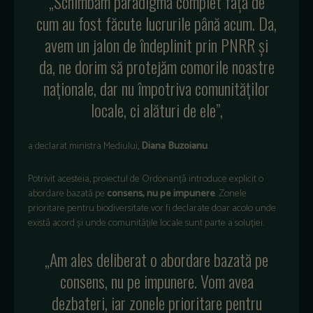
„Schimbăm paradigma complet față de
cum au fost făcute lucrurile până acum. Da,
avem un jalon de îndeplinit prin PNRR și
da, ne dorim să protejăm comorile noastre
naționale, dar nu împotriva comunităților
locale, ci alături de ele”,
a declarat ministra Mediului,
Diana Buzoianu
.
Potrivit acesteia, proiectul de Ordonanță introduce explicit o
abordare bazată pe
consens, nu pe impunere
. Zonele
prioritare pentru biodiversitate vor fi declarate doar acolo unde
există acord și unde comunitățile locale sunt parte a soluției.
„Am ales deliberat o abordare bazată pe
consens, nu pe impunere. Vom avea
dezbateri, iar zonele prioritare pentru