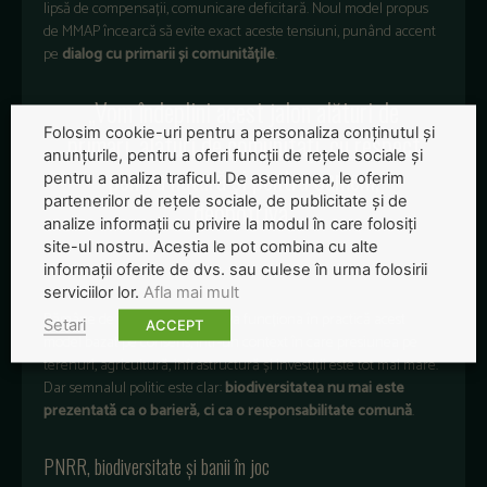
lipsă de compensații, comunicare deficitară. Noul model propus
de MMAP încearcă să evite exact aceste tensiuni, punând accent
pe
dialog cu primarii și comunitățile
.
„Vom îndeplini acest jalon alături de
Folosim cookie-uri pentru a personaliza conținutul și
primari, alături de comunități, cu respect
anunțurile, pentru a oferi funcții de rețele sociale și
pentru natură și pentru oameni,
pentru a analiza traficul. De asemenea, le oferim
partenerilor de rețele sociale, de publicitate și de
deopotrivă”
analize informații cu privire la modul în care folosiți
site-ul nostru. Aceștia le pot combina cu alte
a mai spus ministra.
informații oferite de dvs. sau culese în urma folosirii
serviciilor lor.
Afla mai mult
Rămâne de văzut cât de ușor va funcționa în practică acest
Setari
ACCEPT
model bazat pe consens, într-un context în care presiunea pe
terenuri, agricultură, infrastructură și investiții este tot mai mare.
Dar semnalul politic este clar:
biodiversitatea nu mai este
prezentată ca o barieră, ci ca o responsabilitate comună
.
PNRR, biodiversitate și banii în joc