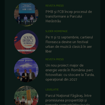
REVISTA PRESEI
PMB și FCB încep procesul de
transformare a Parcului
Herăstrău
SLIDER HOMEPAGE
Pe 11 și 12 septembrie, cartierul
Floreasca devine un festival
urban de muzică clasică în aer
liber
REVISTA PRESEI
Un nou proiect major de
energie verde în România: parc
fotovoltaic cu stocare la Turda,
operațional din 2027
LEGISLATIE
Parcul Național Făgăraș, între
promisiunea prosperității și