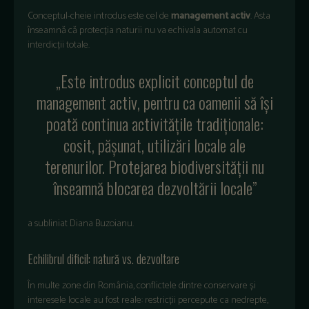
Conceptul-cheie introdus este cel de
management activ
. Asta
înseamnă că protecția naturii nu va echivala automat cu
interdicții totale.
„Este introdus explicit conceptul de
management activ, pentru ca oamenii să își
poată continua activitățile tradiționale:
cosit, pășunat, utilizări locale ale
terenurilor. Protejarea biodiversității nu
înseamnă blocarea dezvoltării locale”
a subliniat Diana Buzoianu.
Echilibrul dificil: natură vs. dezvoltare
În multe zone din România, conflictele dintre conservare și
interesele locale au fost reale: restricții percepute ca nedrepte,