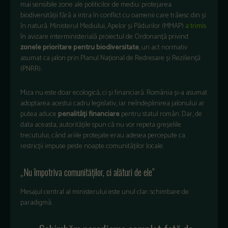
mai sensibile zone ale politicilor de mediu: protejarea
biodiversității fără a intra în conflict cu oamenii care trăiesc din și
în natură. Ministerul Mediului, Apelor și Pădurilor (MMAP)
a trimis
în avizare interministerială proiectul de Ordonanță privind
zonele prioritare pentru biodiversitate
, un act normativ
asumat ca jalon prin Planul Național de Redresare și Reziliență
(PNRR).
Miza nu este doar ecologică, ci și financiară. România și-a asumat
adoptarea acestui cadru legislativ, iar neîndeplinirea jalonului ar
putea aduce
penalități financiare
pentru statul român. Dar, de
data aceasta, autoritățile spun că nu vor repeta greșelile
trecutului, când ariile protejate erau adesea percepute ca
restricții impuse peste noapte comunităților locale.
„Nu împotriva comunităților, ci alături de ele”
Mesajul central al ministerului este unul clar: schimbare de
paradigmă.