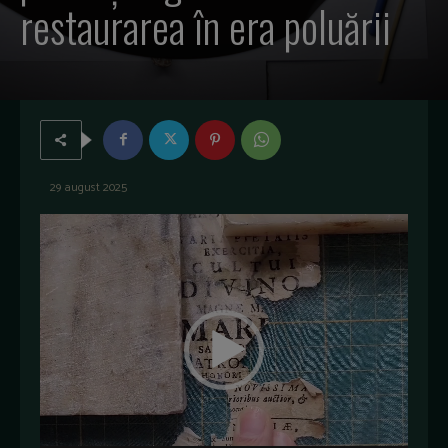
restaurarea în era poluării
29 august 2025
P
l
a
y
e
r
v
i
d
e
o