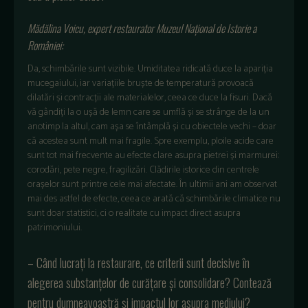
Mădălina Voicu, expert restaurator Muzeul Național de Istorie a
României:
Da, schimbările sunt vizibile. Umiditatea ridicată duce la apariția
mucegaiului, iar variațiile bruște de temperatură provoacă
dilatări și contracții ale materialelor, ceea ce duce la fisuri. Dacă
vă gândiți la o ușă de lemn care se umflă și se strânge de la un
anotimp la altul, cam așa se întâmplă și cu obiectele vechi – doar
că acestea sunt mult mai fragile. Spre exemplu, ploile acide care
sunt tot mai frecvente au efecte clare asupra pietrei și marmurei:
corodări, pete negre, fragilizări. Clădirile istorice din centrele
orașelor sunt printre cele mai afectate. În ultimii ani am observat
mai des astfel de efecte, ceea ce arată că schimbările climatice nu
sunt doar statistici, ci o realitate cu impact direct asupra
patrimoniului.
– Când lucrați la restaurare, ce criterii sunt decisive în
alegerea substanțelor de curățare și consolidare? Contează
pentru dumneavoastră și impactul lor asupra mediului?