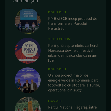
Ultimele știri
REVISTA PRESEI
PMB și FCB încep procesul de
transformare a Parcului
Herăstrău
SLIDER HOMEPAGE
Pe 11 și 12 septembrie, cartierul
Floreasca devine un festival
urban de muzică clasică în aer
liber
REVISTA PRESEI
Un nou proiect major de
energie verde în România: parc
fotovoltaic cu stocare la Turda,
operațional din 2027
LEGISLATIE
Parcul Național Făgăraș, între