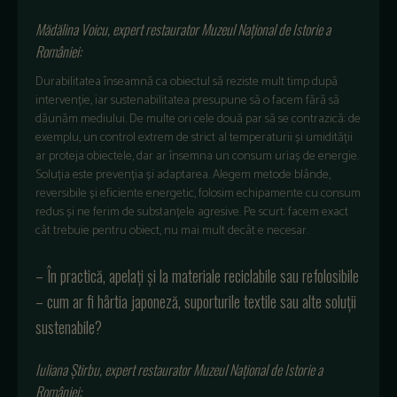
Mădălina Voicu, expert restaurator Muzeul Național de Istorie a
României:
Durabilitatea înseamnă ca obiectul să reziste mult timp după
intervenție, iar sustenabilitatea presupune să o facem fără să
dăunăm mediului. De multe ori cele două par să se contrazică: de
exemplu, un control extrem de strict al temperaturii și umidității
ar proteja obiectele, dar ar însemna un consum uriaș de energie.
Soluția este prevenția și adaptarea. Alegem metode blânde,
reversibile și eficiente energetic, folosim echipamente cu consum
redus și ne ferim de substanțele agresive. Pe scurt: facem exact
cât trebuie pentru obiect, nu mai mult decât e necesar.
– În practică, apelați și la materiale reciclabile sau refolosibile
– cum ar fi hârtia japoneză, suporturile textile sau alte soluții
sustenabile?
Iuliana Știrbu, expert restaurator Muzeul Național de Istorie a
României: