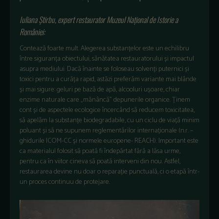
Iuliana Știrbu, expert restaurator Muzeul Național de Istorie a
României:
Contează foarte mult. Alegerea substanțelor este un echilibru
între siguranța obiectului, sănătatea restauratorului și impactul
asupra mediului. Dacă înainte se foloseau solvenți puternici și
toxici pentru a curăța rapid, astăzi preferăm variante mai blânde
și mai sigure: geluri pe bază de apă, alcooluri ușoare, chiar
enzime naturale care „mănâncă” depunerile organice. Ținem
cont și de aspectele ecologice încercând să reducem toxicitatea,
să apelăm la substanțe biodegradabile, cu un ciclu de viață minim
poluant și să ne supunem reglementărilor internaționale (n.r. –
ghidurile ICOM-CC și normele europene- REACH). Important este
ca materialul folosit să poată fi îndepărtat fără a lăsa urme,
pentru ca în viitor cineva să poată interveni din nou. Astfel,
restaurarea devine nu doar o reparație punctuală, ci o etapă într-
un proces continuu de protejare.