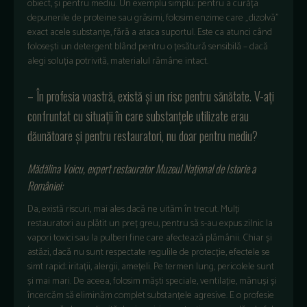
obiect, și pentru mediu. Un exemplu simplu: pentru a curăța
depunerile de proteine sau grăsimi, folosim enzime care „dizolvă”
exact acele substanțe, fără a ataca suportul. Este ca atunci când
folosești un detergent blând pentru o țesătură sensibilă – dacă
alegi soluția potrivită, materialul rămâne intact.
– În profesia voastră, există și un risc pentru sănătate. V-ați
confruntat cu situații în care substanțele utilizate erau
dăunătoare și pentru restauratori, nu doar pentru mediu?
Mădălina Voicu, expert restaurator Muzeul Național de Istorie a
României:
Da, există riscuri, mai ales dacă ne uităm în trecut. Mulți
restauratori au plătit un preț greu, pentru să s-au expus zilnic la
vapori toxici sau la pulberi fine care afectează plămânii. Chiar și
astăzi, dacă nu sunt respectate regulile de protecție, efectele se
simt rapid: iritații, alergii, amețeli. Pe termen lung, pericolele sunt
și mai mari. De aceea, folosim măști speciale, ventilație, mănuși și
încercăm să eliminăm complet substanțele agresive. E o profesie