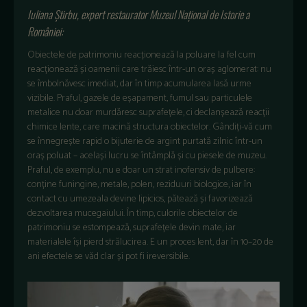
Iuliana Știrbu, expert restaurator Muzeul Național de Istorie a
României:
Obiectele de patrimoniu reacționează la poluare la fel cum
reacționează și oamenii care trăiesc într-un oraș aglomerat: nu
se îmbolnăvesc imediat, dar în timp acumularea lasă urme
vizibile. Praful, gazele de eșapament, fumul sau particulele
metalice nu doar murdăresc suprafețele, ci declanșează reacții
chimice lente, care macină structura obiectelor. Gândiți-vă cum
se înnegrește rapid o bijuterie de argint purtată zilnic într-un
oraș poluat – același lucru se întâmplă și cu piesele de muzeu.
Praful, de exemplu, nu e doar un strat inofensiv de pulbere:
conține funingine, metale, polen, reziduuri biologice, iar în
contact cu umezeala devine lipicios, pătează și favorizează
dezvoltarea mucegaiului. În timp, culorile obiectelor de
patrimoniu se estompează, suprafețele devin mate, iar
materialele își pierd strălucirea. E un proces lent, dar în 10–20 de
ani efectele se văd clar și pot fi ireversibile.