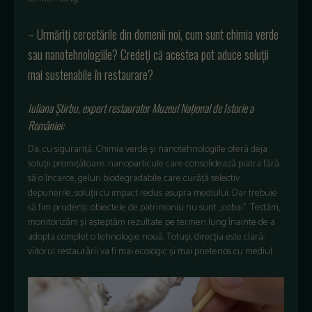
– Urmăriți cercetările din domenii noi, cum sunt chimia verde
sau nanotehnologiile? Credeți că acestea pot aduce soluții
mai sustenabile în restaurare?
Iuliana Știrbu, expert restaurator Muzeul Național de Istorie a
României:
Da, cu siguranță. Chimia verde și nanotehnologiile oferă deja
soluții promițătoare: nanoparticule care consolidează piatra fără
să o încarce, geluri biodegradabile care curăță selectiv
depunerile, soluții cu impact redus asupra mediului. Dar trebuie
să fim prudenți: obiectele de patrimoniu nu sunt „cobai”. Testăm,
monitorizăm și așteptăm rezultate pe termen lung înainte de a
adopta complet o tehnologie nouă. Totuși, direcția este clară:
viitorul restaurării va fi mai ecologic și mai prietenos cu mediul.