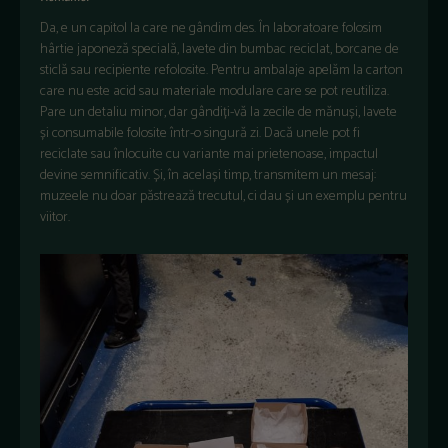
Da, e un capitol la care ne gândim des. În laboratoare folosim
hârtie japoneză specială, lavete din bumbac reciclat, borcane de
sticlă sau recipiente refolosite. Pentru ambalaje apelăm la carton
care nu este acid sau materiale modulare care se pot reutiliza.
Pare un detaliu minor, dar gândiți-vă la zecile de mănuși, lavete
și consumabile folosite într-o singură zi. Dacă unele pot fi
reciclate sau înlocuite cu variante mai prietenoase, impactul
devine semnificativ. Și, în același timp, transmitem un mesaj:
muzeele nu doar păstrează trecutul, ci dau și un exemplu pentru
viitor.