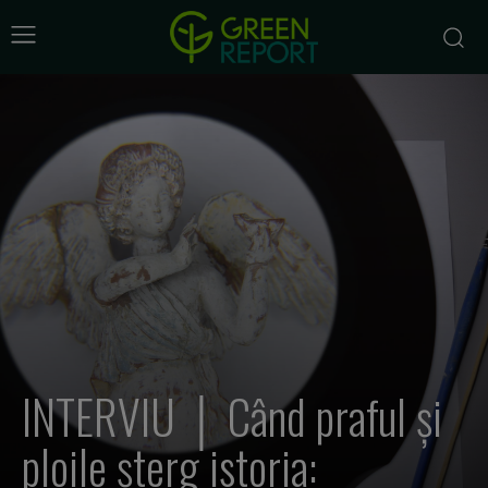
INTERVIU │ Când praful și
ploile șterg istoria: