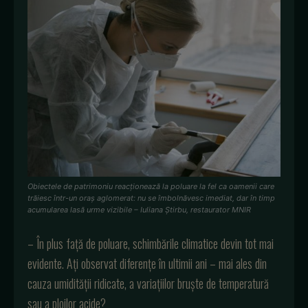
Obiectele de patrimoniu reacționează la poluare la fel ca oamenii care
trăiesc într-un oraș aglomerat: nu se îmbolnăvesc imediat, dar în timp
acumularea lasă urme vizibile – Iuliana Știrbu, restaurator MNIR
– În plus față de poluare, schimbările climatice devin tot mai
evidente. Ați observat diferențe în ultimii ani – mai ales din
cauza umidității ridicate, a variațiilor bruște de temperatură
sau a ploilor acide?