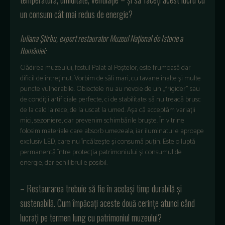
un consum cât mai redus de energie?
Iuliana Știrbu, expert restaurator Muzeul Național de Istorie a
României:
Clădirea muzeului, fostul Palat al Poștelor, este frumoasă dar
dificil de întreținut. Vorbim de săli mari, cu tavane înalte și multe
puncte vulnerabile. Obiectele nu au nevoie de un „frigider” sau
de condiții artificiale perfecte, ci de stabilitate: să nu treacă brusc
de la cald la rece, de la uscat la umed. Așa că acceptăm variații
mici, sezoniere, dar prevenim schimbările bruște. În vitrine
folosim materiale care absorb umezeala, iar iluminatul e aproape
exclusiv LED, care nu încălzește și consumă puțin. Este o luptă
permanentă între protecția patrimoniului și consumul de
energie, dar echilibrul e posibil.
– Restaurarea trebuie să fie în același timp durabilă și
sustenabilă. Cum împăcați aceste două cerințe atunci când
lucrați pe termen lung cu patrimoniul muzeului?