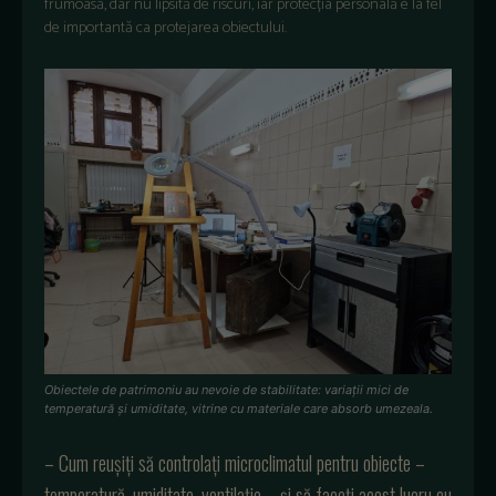
frumoasă, dar nu lipsită de riscuri, iar protecția personală e la fel
de importantă ca protejarea obiectului.
Obiectele de patrimoniu au nevoie de stabilitate: variații mici de
temperatură și umiditate, vitrine cu materiale care absorb umezeala.
– Cum reușiți să controlați microclimatul pentru obiecte –
temperatură, umiditate, ventilație – și să faceți acest lucru cu