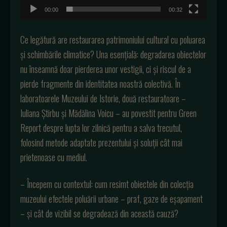
00:00
00:32
Ce legătură are restaurarea patrimoniului cultural cu poluarea
și schimbările climatice? Una esențială: degradarea obiectelor
nu înseamnă doar pierderea unor vestigii, ci și riscul de a
pierde fragmente din identitatea noastră colectivă. În
laboratoarele Muzeului de Istorie, două restauratoare –
Iuliana Știrbu și Mădălina Voicu – au povestit pentru Green
Report despre lupta lor zilnică pentru a salva trecutul,
folosind metode adaptate prezentului și soluții cât mai
prietenoase cu mediul.
– Începem cu contextul: cum resimt obiectele din colecția
muzeului efectele poluării urbane – praf, gaze de eșapament
– și cât de vizibil se degradează din această cauză?