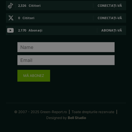
2,326
Cititori
CONECTAȚI-VĂ
0
Cititori
CONECTAȚI-VĂ
2,170
Abonați
ABONAȚI-VĂ
MĂ ABONEZ
© 2007 - 2025 Green-Report.ro
|
Toate drepturile rezervate
|
Designed by
Bell Studio