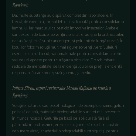
României:
Da, multe substanțe au dispărut complet din laboratoare. În
trecut, de exemplu, formaldehida era folosită pentru consolidarea
lemnului, iar mercurul ca pesticid împotriva insectelor. Ambele
sunt extrem de toxice. Solvenții clorurați erau și ei la ordinea zilei,
dar astăzi știm că sunt cancerigeni și poluanți de lungă durată. În
locul lor folosim soluții mult mai sigure: solvenți „verzi”, uleiuri
esențiale cu rol biocid, nanomateriale pentru consolidarea pietrei
sau geluri apoase pentru curățarea picturilor. E o schimbare
radicală de mentalitate: de la eficiență „cu orice preț” la eficiență
responsabilă, care protejează și omul, și mediul.
Iuliana Știrbu, expert restaurator Muzeul Național de Istorie a
României:
Soluțiile naturale sau biotehnologice – de exemplu enzime, geluri
pe bază de apă, materiale biodegradabile sunt tot mai prezente
în munca noastră. Gelurile pe bază de apă curăță fără să
pătrundă în profunzime, enzimele acționează exact pe tipul de
depunere vizat, iar adezivii biodegradabili sunt siguri și pentru