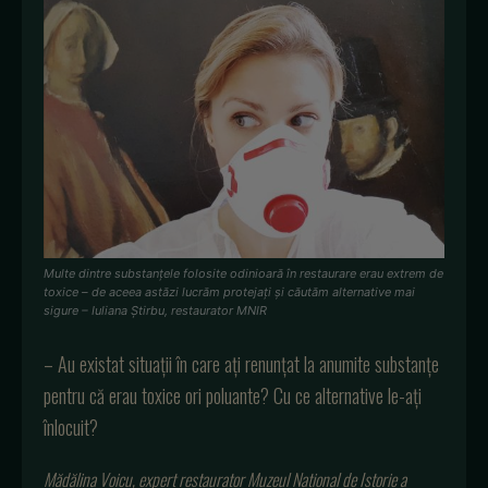
Multe dintre substanțele folosite odinioară în restaurare erau extrem de
toxice – de aceea astăzi lucrăm protejați și căutăm alternative mai
sigure – Iuliana Știrbu, restaurator MNIR
– Au existat situații în care ați renunțat la anumite substanțe
pentru că erau toxice ori poluante? Cu ce alternative le-ați
înlocuit?
Mădălina Voicu, expert restaurator Muzeul Național de Istorie a