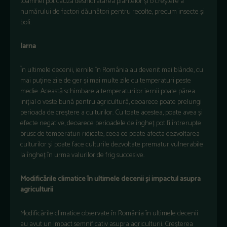
toamnei pot cauza deshidratarea plantelor și o creștere a
numărului de factori dăunători pentru recolte, precum insecte și
boli.
Iarna
În ultimele decenii, iernile în România au devenit mai blânde, cu
mai puține zile de ger și mai multe zile cu temperaturi peste
medie. Această schimbare a temperaturilor iernii poate părea
inițial o veste bună pentru agricultură, deoarece poate prelungi
perioada de creștere a culturilor. Cu toate acestea, poate avea și
efecte negative, deoarece perioadele de îngheț pot fi întrerupte
brusc de temperaturi ridicate, ceea ce poate afecta dezvoltarea
culturilor și poate face culturile dezvoltate prematur vulnerabile
la îngheț în urma valurilor de frig succesive.
Modificările climatice în ultimele decenii și impactul asupra
agriculturii
Modificările climatice observate în România în ultimele decenii
au avut un impact semnificativ asupra agriculturii. Creșterea