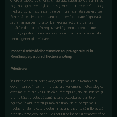
energie, adoptarea unor stiluri de viață sustenabile și sprijinirea
acțiunilor guvernelor și organizațiilor care promovează protecția
mediului sunt măsuri esențiale pentru a face față acestei crize.
Schimbările climatice nu sunt o problemă ce poate fi ignorată
sau amânată pentru viitor. Ele necesită acțiuni urgente și
hotărâte din partea întregii umanități pentru a proteja mediul
nostru, a păstra biodiversitatea și a asigura un viitor sustenabil
pentru generațiile viitoare.
Impactul schimbărilor climatice asupra agriculturii în
România pe parcursul fiecărui anotimp
Primăvara
În ultimele decenii, primăvara, temperaturile în România au
devenit din ce în ce mai imprevizibile. Fenomene meteorologice
extreme, cum ar fi valuri de căldură timpurie, ploi abundente și
brume târzii, afectează semănatul și dezvoltarea plantelor
agricole. În anii recenți, primăvara timpurie, cu temperaturi
neobișnuit de ridicate, a determinat unele plante să înflorească
prea devreme, expunându-le riscului de îngheț și compromițând