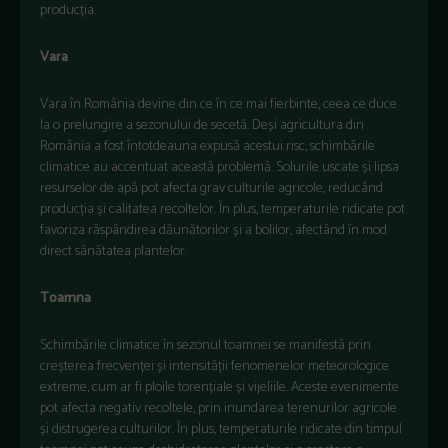
producția.
Vara
Vara în România devine din ce în ce mai fierbinte, ceea ce duce
la o prelungire a sezonului de secetă. Deși agricultura din
România a fost întotdeauna expusă acestui risc, schimbările
climatice au accentuat această problemă. Solurile uscate și lipsa
resurselor de apă pot afecta grav culturile agricole, reducând
producția și calitatea recoltelor. În plus, temperaturile ridicate pot
favoriza răspândirea dăunătorilor și a bolilor, afectând în mod
direct sănătatea plantelor.
Toamna
Schimbările climatice în sezonul toamnei se manifestă prin
creșterea frecvenței și intensității fenomenelor meteorologice
extreme, cum ar fi ploile torențiale și vijeliile. Aceste evenimente
pot afecta negativ recoltele, prin inundarea terenurilor agricole
și distrugerea culturilor. În plus, temperaturile ridicate din timpul