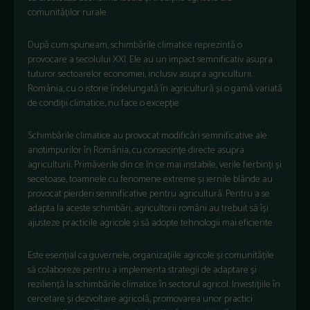
comunităților rurale.
După cum spuneam, schimbările climatice reprezintă o
provocare a secolului XXI. Ele au un impact semnificativ asupra
tuturor sectoarelor economiei, inclusiv asupra agriculturii.
România, cu o istorie îndelungată în agricultură și o gamă variată
de condiții climatice, nu face o excepție
Schimbările climatice au provocat modificări semnificative ale
anotimpurilor în România, cu consecințe directe asupra
agriculturii. Primăverile din ce în ce mai instabile, verile fierbinți și
secetoase, toamnele cu fenomene extreme și iernile blânde au
provocat pierderi semnificative pentru agricultură. Pentru a se
adapta la aceste schimbări, agricultorii români au trebuit să își
ajusteze practicile agricole și să adopte tehnologii mai eficiente.
Este esențial ca guvernele, organizațiile agricole și comunitățile
să colaboreze pentru a implementa strategii de adaptare și
reziliență la schimbările climatice în sectorul agricol. Investițiile în
cercetare și dezvoltare agricolă, promovarea unor practici