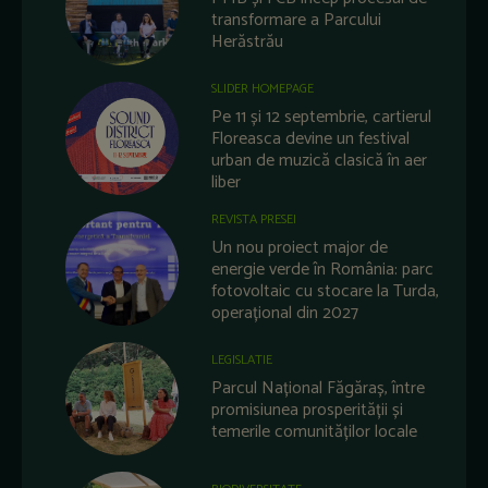
transformare a Parcului
Herăstrău
SLIDER HOMEPAGE
Pe 11 și 12 septembrie, cartierul
Floreasca devine un festival
urban de muzică clasică în aer
liber
REVISTA PRESEI
Un nou proiect major de
energie verde în România: parc
fotovoltaic cu stocare la Turda,
operațional din 2027
LEGISLATIE
Parcul Național Făgăraș, între
promisiunea prosperității și
temerile comunităților locale