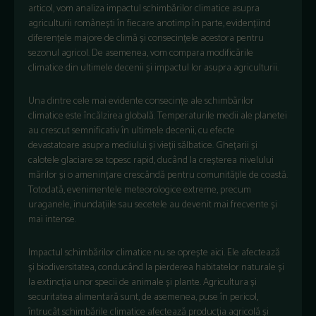
articol, vom analiza impactul schimbărilor climatice asupra
agriculturii românești în fiecare anotimp în parte, evidențiind
diferențele majore de climă și consecințele acestora pentru
sezonul agricol. De asemenea, vom compara modificările
climatice din ultimele decenii și impactul lor asupra agriculturii.
Una dintre cele mai evidente consecințe ale schimbărilor
climatice este încălzirea globală. Temperaturile medii ale planetei
au crescut semnificativ în ultimele decenii, cu efecte
devastatoare asupra mediului și vieții sălbatice. Ghețarii și
calotele glaciare se topesc rapid, ducând la creșterea nivelului
mărilor și o amenințare crescândă pentru comunitățile de coastă.
Totodată, evenimentele meteorologice extreme, precum
uraganele, inundațiile sau secetele au devenit mai frecvente și
mai intense.
Impactul schimbărilor climatice nu se oprește aici. Ele afectează
și biodiversitatea, conducând la pierderea habitatelor naturale și
la extincția unor specii de animale și plante. Agricultura și
securitatea alimentară sunt, de asemenea, puse în pericol,
întrucât schimbările climatice afectează producția agricolă și