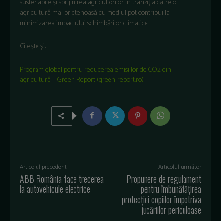
sustenabile și sprijinirea agricultorilor în tranziția către o
agricultură mai prietenoasă cu mediul pot contribui la
minimizarea impactului schimbărilor climatice.
Citește și:
Program global pentru reducerea emisiilor de CO2 din
agricultură – Green Report (green-report.ro)
Articolul precedent
Articolul următor
ABB România face trecerea
Propunere de regulament
la autovehicule electrice
pentru îmbunătățirea
protecției copiilor împotriva
jucăriilor periculoase