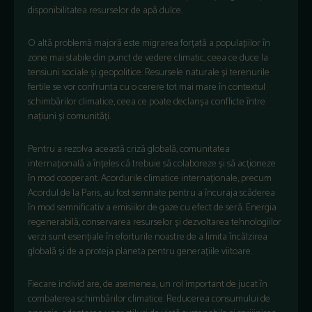
disponibilitatea resurselor de apă dulce.
O altă problemă majoră este migrarea forțată a populațiilor în
zone mai stabile din punct de vedere climatic, ceea ce duce la
tensiuni sociale și geopolitice. Resursele naturale și terenurile
fertile se vor confrunta cu o cerere tot mai mare în contextul
schimbărilor climatice, ceea ce poate declanșa conflicte între
națiuni și comunități.
Pentru a rezolva această criză globală, comunitatea
internațională a înțeles că trebuie să colaboreze și să acționeze
în mod cooperant. Acordurile climatice internaționale, precum
Acordul de la Paris, au fost semnate pentru a încuraja scăderea
în mod semnificativ a emisiilor de gaze cu efect de seră. Energia
regenerabilă, conservarea resurselor și dezvoltarea tehnologiilor
verzi sunt esențiale în eforturile noastre de a limita încălzirea
globală și de a proteja planeta pentru generațiile viitoare.
Fiecare individ are, de asemenea, un rol important de jucat în
combaterea schimbărilor climatice. Reducerea consumului de