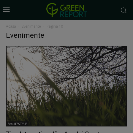
Acasă
Evenimente
Pagina 10
Evenimente
EcoLIFESTYLE