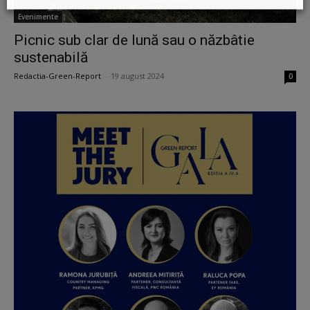
Evenimente
Picnic sub clar de lună sau o năzbâtie
sustenabilă
Redactia-Green-Report
-
19 august 2024
0