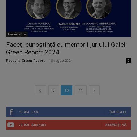
Evenimente
Faceți cunoștință cu membrii juriului Galei
Green Report 2024
Redactia-Green-Report
-
16 august 2024
0
9
10
11
15,704
Fani
ÎMI PLACE
22,800
Abonați
ABONAȚI-VĂ