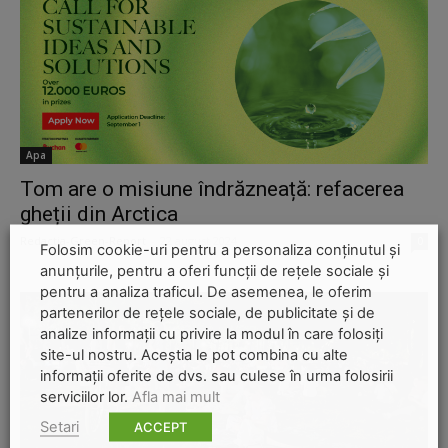
Apa
Tom are o misiune îndrăzneață: refacerea
gheții din Arctica
Redactia-Green-Report
-
22 august 2024
0
Folosim cookie-uri pentru a personaliza conținutul și
anunțurile, pentru a oferi funcții de rețele sociale și
pentru a analiza traficul. De asemenea, le oferim
partenerilor de rețele sociale, de publicitate și de
analize informații cu privire la modul în care folosiți
site-ul nostru. Aceștia le pot combina cu alte
informații oferite de dvs. sau culese în urma folosirii
serviciilor lor.
Afla mai mult
Setari
ACCEPT