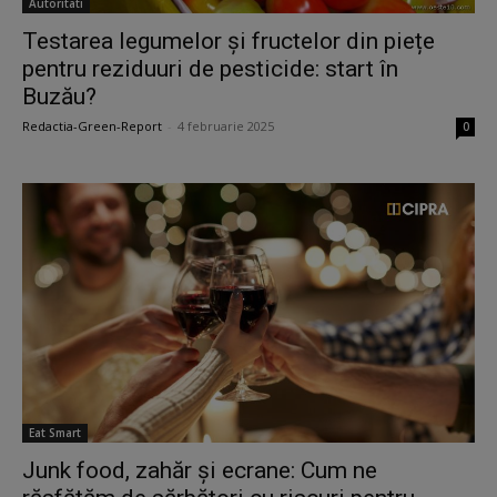
Autoritati
Testarea legumelor și fructelor din piețe
pentru reziduuri de pesticide: start în
Buzău?
Redactia-Green-Report
-
4 februarie 2025
0
Eat Smart
Junk food, zahăr și ecrane: Cum ne