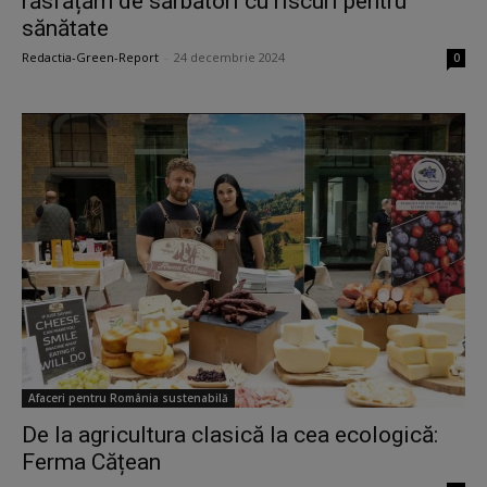
răsfățăm de sărbători cu riscuri pentru
sănătate
Redactia-Green-Report
-
24 decembrie 2024
0
Afaceri pentru România sustenabilă
De la agricultura clasică la cea ecologică:
Ferma Cățean