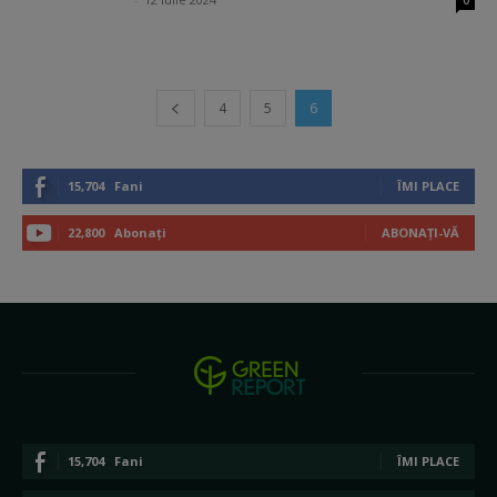
0
4
5
6
15,704
Fani
ÎMI PLACE
22,800
Abonați
ABONAȚI-VĂ
15,704
Fani
ÎMI PLACE