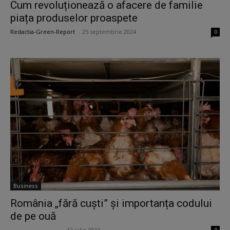
Cum revoluționează o afacere de familie
piața produselor proaspete
Redactia-Green-Report
-
25 septembrie 2024
0
Business
România „fără cuști” și importanța codului
de pe ouă
Georgiana Anghel
-
12 iulie 2024