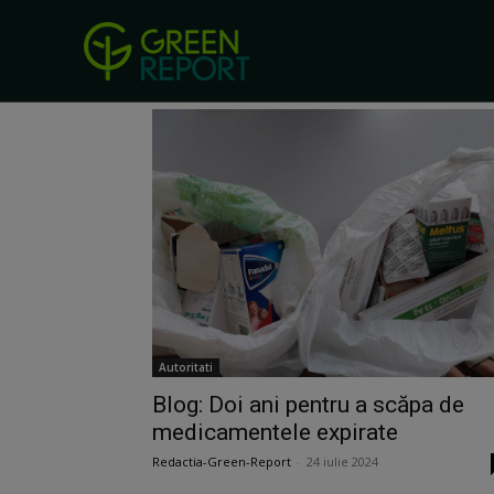
Acasă
Domenii
Deseuri
Pagina 41
Deseuri
Autoritati
Blog: Doi ani pentru a scăpa de
medicamentele expirate
Redactia-Green-Report
-
24 iulie 2024