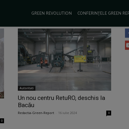
GREEN REVOLUTION
CONFERINȚELE GREEN RE
Autoritati
Un nou centru RetuRO, deschis la
Bacău
Redactia-Green-Report
-
16 iulie 2024
0
0