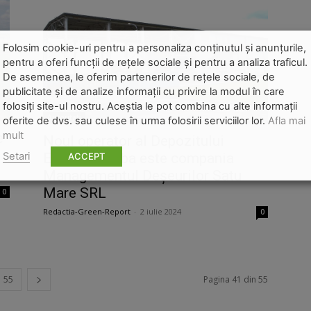
Folosim cookie-uri pentru a personaliza conținutul și anunțurile,
pentru a oferi funcții de rețele sociale și pentru a analiza traficul.
De asemenea, le oferim partenerilor de rețele sociale, de
publicitate și de analize informații cu privire la modul în care
folosiți site-ul nostru. Aceștia le pot combina cu alte informații
Autoritati
oferite de dvs. sau culese în urma folosirii serviciilor lor.
Afla mai
mult
e
Noul operator al Depozitului
Setari
Ecologic Doba este compania
ACCEPT
Managementul Deșeurilor Satu
Mare SRL
0
Redactia-Green-Report
-
2 iulie 2024
0
55
Pagina 41 din 55