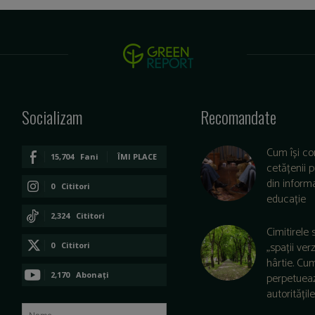
Socializam
Recomandate
Cum își co
15,704
Fani
ÎMI PLACE
cetățenii 
din informa
0
Cititori
educație
CONECTAȚI-VĂ
2,324
Cititori
Cimitirele 
CONECTAȚI-VĂ
„spații ver
0
Cititori
hârtie. Cu
CONECTAȚI-VĂ
2,170
Abonați
perpetuea
autoritățile 
ABONAȚI-VĂ