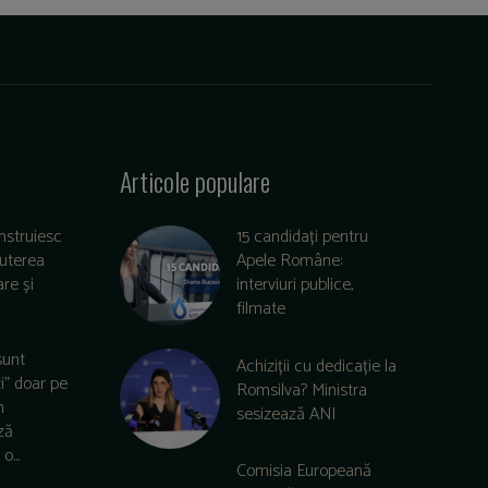
Articole populare
nstruiesc
15 candidați pentru
puterea
Apele Române:
re și
interviuri publice,
filmate
sunt
Achiziții cu dedicație la
zi” doar pe
Romsilva? Ministra
m
sesizează ANI
ză
o...
Comisia Europeană