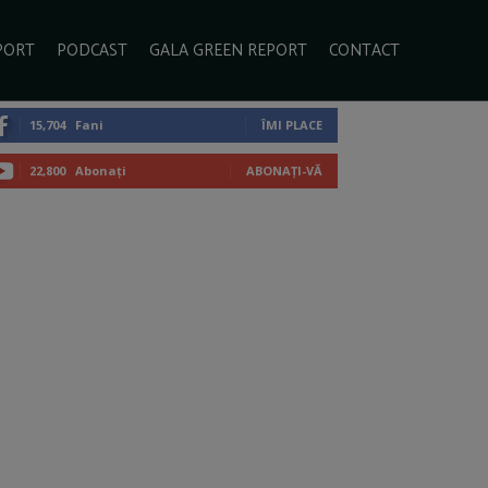
PORT
PODCAST
GALA GREEN REPORT
CONTACT
15,704
Fani
ÎMI PLACE
22,800
Abonați
ABONAȚI-VĂ