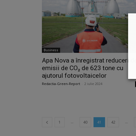
Business
Apa Nova a înregistrat reduceri d
emisii de CO₂ de 623 tone cu
ajutorul fotovoltaicelor
Redactia-Green-Report
-
2 iulie 2024
...
...
1
40
41
42