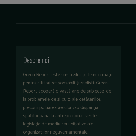
Despre noi
Green Report este sursa zilnică de informații
pentru cititori responsabili. Jurnaliștii Green
Report acoperă o vastă arie de subiecte, de
la problemele de zi cu zi ale cetățenilor,
precum poluarea aerului sau dispariția
spațiilor până la antreprenoriat verde,
legislație de mediu sau inițiative ale
organizațiilor neguvernamentale.