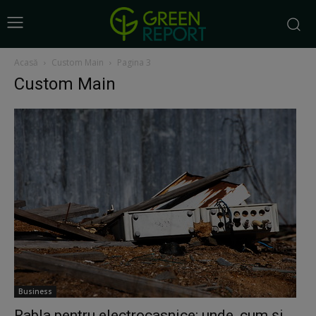
Acasă
Custom Main
Pagina 3
Custom Main
Business
Rabla pentru electrocasnice: unde, cum şi