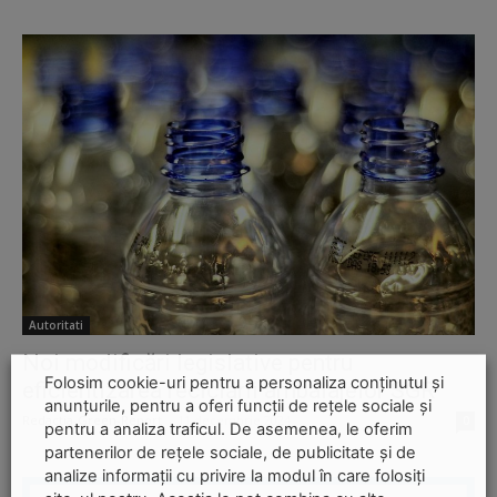
Autoritati
Noi modificări legislative pentru
Folosim cookie-uri pentru a personaliza conținutul și
eficientizarea reciclării ambalajelor SGR
anunțurile, pentru a oferi funcții de rețele sociale și
Redactia-Green-Report
-
11 decembrie 2024
0
pentru a analiza traficul. De asemenea, le oferim
partenerilor de rețele sociale, de publicitate și de
analize informații cu privire la modul în care folosiți