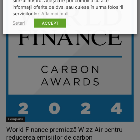
site-ul nostru. Aceștia le pot combina cu alte
informații oferite de dvs. sau culese în urma folosirii
serviciilor lor.
Afla mai mult
Setari
ACCEPT
Companii
World Finance premiază Wizz Air pentru
reducerea emisiilor de carbon