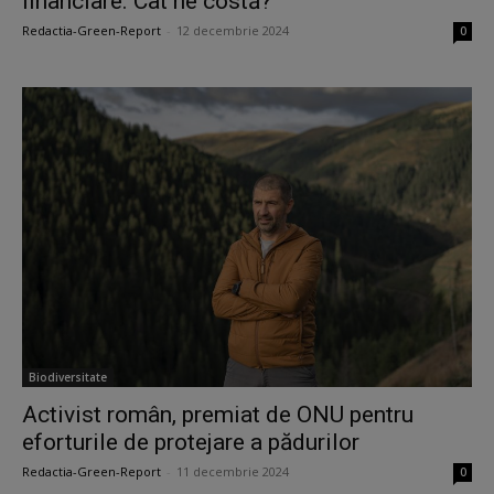
financiare. Cât ne costă?
Redactia-Green-Report
-
12 decembrie 2024
0
Biodiversitate
Activist român, premiat de ONU pentru
eforturile de protejare a pădurilor
Redactia-Green-Report
-
11 decembrie 2024
0