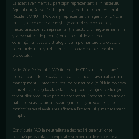
La acest eveniment au participat reprezentanți ai Ministerului
Agriculturii, Dezvoltării Regionale și Mediului, Coordonatorul
Rezident ONU în Moldova și reprezentanți ai agențiilor ONU, a
instituțiilor de cercetare în științe agricole și pedologice și
mediului academic, reprezentanți ai sectorului neguvernamental
și a asociațiilor de producători cu scopul de a ajunge la
consimțământ asupra strategiei de implementare a proiectului,
planului de lucru și rolurilor instituționale ale partenerilor
proiectului.
Activitățile Proiectului FAO finanțat de GEF sunt structurate în
trei componente de bază: crearea unui mediu favorabil pentru
managementul integrat al resurselor naturale (MIRN) în Moldova
la nivel național și local; restabilirea productivității și rezilienței
terenurilor productive prin managementul integrat al resurselor
naturale; și asigurarea însușirii și împărtășirii experienței prin
monitorizarea și evaluarea eficace a Proiectului, și management
adaptiv.
Contribuția FAO la neutralitatea degradării terenurilor se
bazează pe avantajul comparativ și expertiza de elaborare a