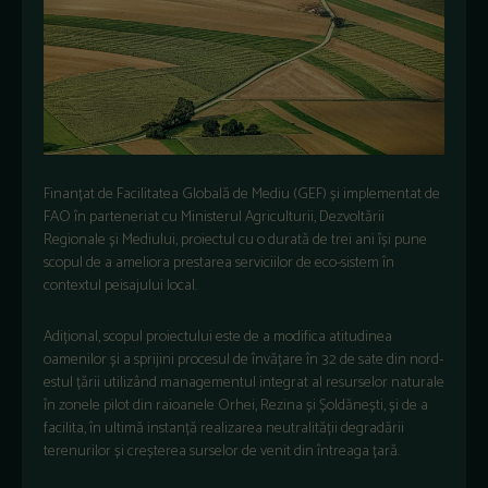
Finanțat de Facilitatea Globală de Mediu (GEF) și implementat de
FAO în parteneriat cu Ministerul Agriculturii, Dezvoltării
Regionale și Mediului, proiectul cu o durată de trei ani își pune
scopul de a ameliora prestarea serviciilor de eco-sistem în
contextul peisajului local.
Adițional, scopul proiectului este de a modifica atitudinea
oamenilor și a sprijini procesul de învățare în 32 de sate din nord-
estul țării utilizând managementul integrat al resurselor naturale
în zonele pilot din raioanele Orhei, Rezina și Șoldănești, și de a
facilita, în ultimă instanță realizarea neutralității degradării
terenurilor și creșterea surselor de venit din întreaga țară.