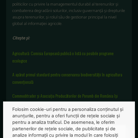
politicilor cu privire la managementul durabil al terenurilor și
combaterea degradării solurilor, inclusiv guvernanță și drepturile
asupra terenurilor, și rolul său de gestionar principal la nivel
global al informației agricole.
Citește și:
Agricultură: Comisia Europeană publică o listă cu posibile programe
ecologice
A apărut primul standard pentru conservarea biodiversității în agricultura
convențională
Commoditrader şi Asociaţia Producătorilor de Porumb din România îşi
extind parteneriatul pentru agricultura conservativă
Folosim cookie-uri pentru a personaliza conținutul și
anunțurile, pentru a oferi funcții de rețele sociale și
pentru a analiza traficul. De asemenea, le oferim
partenerilor de rețele sociale, de publicitate și de
analize informații cu privire la modul în care folosiți