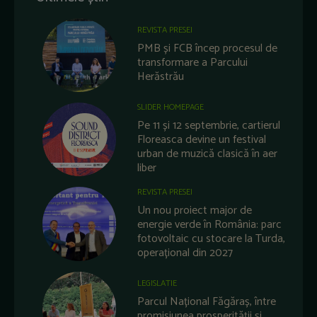
REVISTA PRESEI
PMB și FCB încep procesul de
transformare a Parcului
Herăstrău
SLIDER HOMEPAGE
Pe 11 și 12 septembrie, cartierul
Floreasca devine un festival
urban de muzică clasică în aer
liber
REVISTA PRESEI
Un nou proiect major de
energie verde în România: parc
fotovoltaic cu stocare la Turda,
operațional din 2027
LEGISLATIE
Parcul Național Făgăraș, între
promisiunea prosperității și