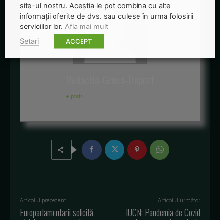
site-ul nostru. Aceștia le pot combina cu alte
informații oferite de dvs. sau culese în urma folosirii
serviciilor lor.
Afla mai mult
Setari
ACCEPT
Redactia-Green-Report
+ posts
Articolul precedent
Articolul următor
Europarlamentarii solicită
IUCN: Pandemia de Covid