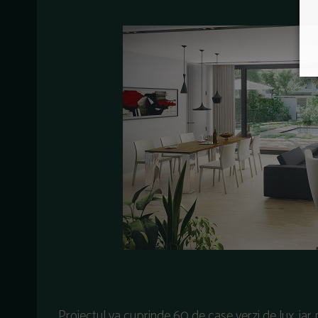
„Proiectul va cuprinde 60 de case verzi de lux, iar 