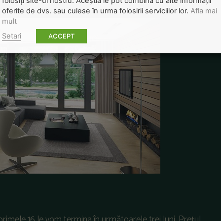
folosiți site-ul nostru. Aceștia le pot combina cu alte informații
oferite de dvs. sau culese în urma folosirii serviciilor lor.
Afla mai
mult
Setari
ACCEPT
primele 16 le vom termina în următoarele trei luni. Prețul