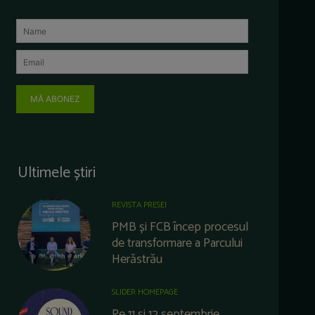
MĂ ABONEZ
Ultimele știri
REVISTA PRESEI
PMB și FCB încep procesul
de transformare a Parcului
Herăstrău
SLIDER HOMEPAGE
Pe 11 și 12 septembrie,