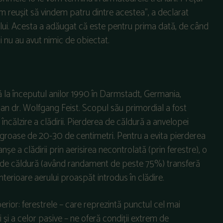
reușit să vindem patru dintre acestea”, a declarat
lui. Acesta a adăugat că este pentru prima dată, de când
 nu au avut nimic de obiectat.
ă la începutul anilor 1990 în Darmstadt, Germania,
an dr. Wolfgang Feist. Scopul său primordial a fost
ncălzire a clădirii. Pierderea de căldură a anvelopei
ei groase de 20-30 de centimetri. Pentru a evita pierderea
nșe a clădirii prin aerisirea necontrolată (prin ferestre), o
e de căldură (având randament de peste 75%) transferă
interioare aerului proaspăt introdus în clădire.
rior: ferestrele – care reprezintă punctul cel mai
i și a celor pasive – ne oferă condiții extrem de