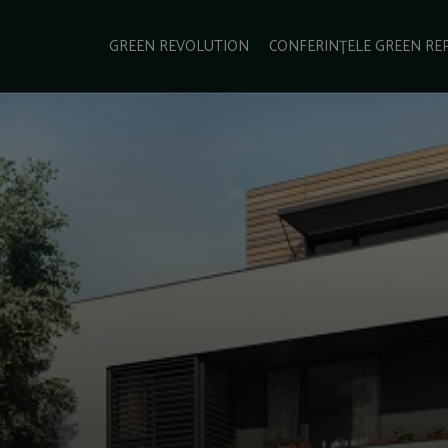
e Green Report
Podcast
Gala Green Report
Contact
GREEN REVOLUTION
CONFERINȚELE GREEN RE
USINESS
ENERGIE
TRANSPORT
CSR
SCHIMBĂRI CLIMATICE