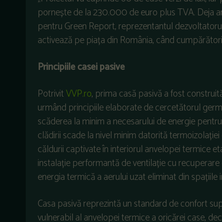
pornește de la 230.000 de euro plus TVA. Deja am 
pentru Green Report, reprezentantul dezvoltatoru
activează pe piața din România, când cumpărătorii
Principiile casei pasive
Potrivit
VVP.ro
, prima casă pasivă a fost construit
urmând principiile elaborate de cercetătorul germ
scăderea la minim a necesarului de energie pentru î
clădirii scade la nivel minim datorită termoizolați
căldurii captivate în interiorul anvelopei termice eta
instalație performantă de ventilație cu recuperar
energia termică a aerului uzat eliminat din spațiile 
Casa pasivă reprezintă un standard de confort supe
vulnerabil al anvelopei termice a oricărei case, dec