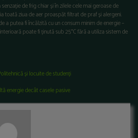
senzație de frig chiar și în zilele cele mai geroase de
a toată ziua de aer proaspăt filtrat de praf și alergeni.
e de a putea fi încălzită cu un consum minim de energie –
interioară poate fi ținută sub 25°C fără a utiliza sistem de
litehnică și locuite de studenți
tă energie decât casele pasive