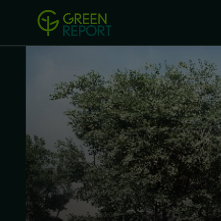
Green Revolution
Conferințel
ACASA
LEGISLAȚIE
B