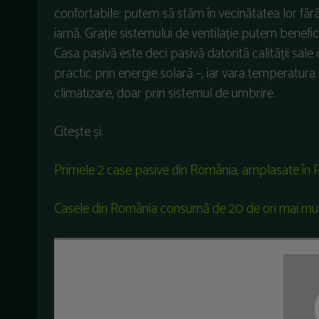
confortabile: putem să stăm în vecinătatea lor fără 
iarnă. Grație sistemului de ventilație putem benefici
Casa pasivă este deci pasivă datorită calității sal
practic prin energie solară –, iar vara temperatura 
climatizare, doar prin sistemul de umbrire.
Citește și:
Primele 2 case pasive din România, amplasate în Po
Casele din România consumă de 20 de ori mai mul