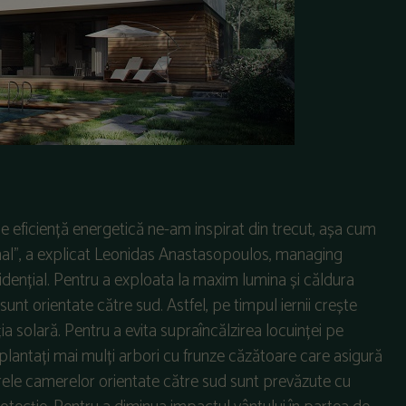
de eficiență energetică ne-am inspirat din trecut, așa cum
nal”, a explicat Leonidas Anastasopoulos, managing
idențial. Pentru a exploata la maxim lumina și căldura
sunt orientate către sud. Astfel, pe timpul iernii crește
ia solară. Pentru a evita supraîncălzirea locuinței pe
t plantați mai mulți arbori cu frunze căzătoare care asigură
ele camerelor orientate către sud sunt prevăzute cu