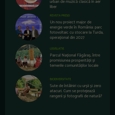
urban de muzică clasică în aer
liber
REVISTA PRESEI
Un nou proiect major de
energie verde în România: parc
fotovoltaic cu stocare la Turda,
operațional din 2027
LEGISLATIE
Parcul Național Făgăraș, între
promisiunea prosperității și
temerile comunităților locale
BIODIVERSITATE
Sute de întâlniri cu urșii și zero
atacuri. Cum se protejează
rangerii și fotografii de natură?