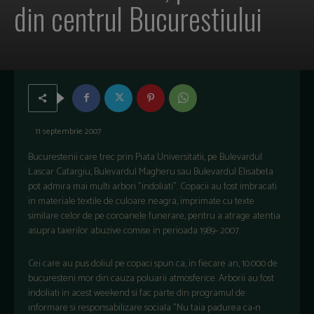
din centrul Bucurestiului
11 septembrie 2007
Bucurestenii care trec prin Piata Universitatii, pe Bulevardul
Lascar Catargiu, Bulevardul Magheru sau Bulevardul Elisabeta
pot admira mai multi arbori "indoliati". Copacii au fost imbracati
in materiale textile de culoare neagra, imprimate cu texte
similare celor de pe coroanele funerare, pentru a atrage atentia
asupra taierilor abuzive comise in perioada 1989- 2007.
Cei care au pus doliul pe copaci spun ca, in fiecare an, 10.000 de
bucuresteni mor din cauza poluarii atmosferice. Arborii au fost
indoliati in acest weekend si fac parte din programul de
informare si responsabilizare sociala "Nu taia padurea ca-n