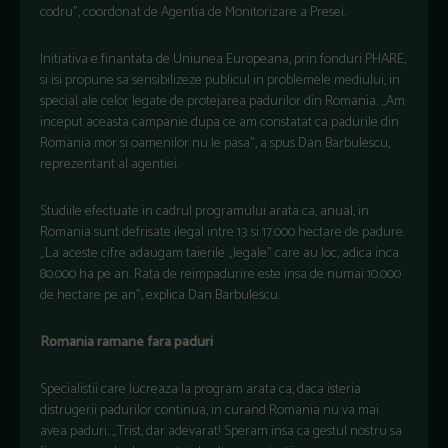
codru", coordonat de Agentia de Monitorizare a Presei.
Initiativa e finantata de Uniunea Europeana, prin fonduri PHARE,
si isi propune sa sensibilizeze publicul in problemele mediului, in
special ale celor legate de protejarea padurilor din Romania. „Am
inceput aceasta campanie dupa ce am constatat ca padurile din
Romania mor si oamenilor nu le pasa", a spus Dan Barbulescu,
reprezentant al agentiei.
Studiile efectuate in cadrul programului arata ca, anual, in
Romania sunt defrisate ilegal intre 13 si 17.000 hectare de padure.
„La aceste cifre adaugam taierile „legale” care au loc, adica inca
80.000 ha pe an. Rata de reimpadurire este insa de numai 10.000
de hectare pe an", explica Dan Barbulescu.
Romania ramane fara paduri
Specialistii care lucreaza la program arata ca, daca isteria
distrugerii padurilor continua, in curand Romania nu va mai
avea paduri. „Trist, dar adevarat! Speram insa ca gestul nostru sa