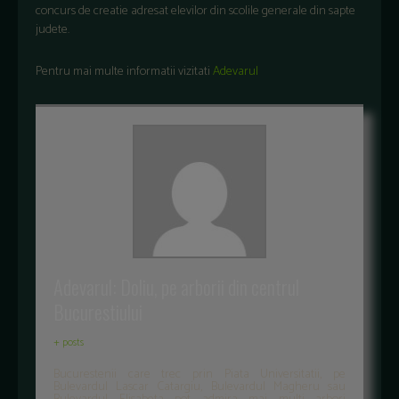
concurs de creatie adresat elevilor din scolile generale din sapte
judete.
Pentru mai multe informatii vizitati
Adevarul
Adevarul: Doliu, pe arborii din centrul
Bucurestiului
+ posts
Bucurestenii care trec prin Piata Universitatii, pe
Bulevardul Lascar Catargiu, Bulevardul Magheru sau