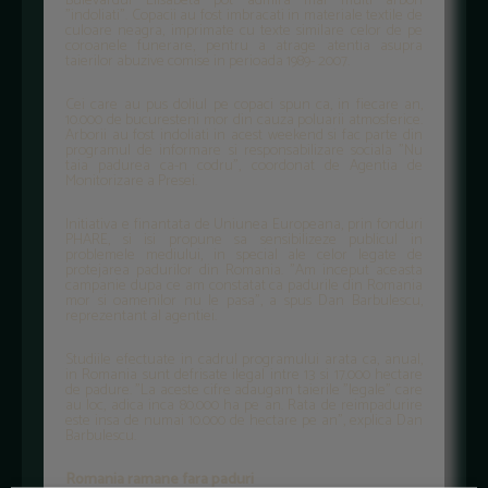
Bulevardul Elisabeta pot admira mai multi arbori
"indoliati". Copacii au fost imbracati in materiale textile de
culoare neagra, imprimate cu texte similare celor de pe
coroanele funerare, pentru a atrage atentia asupra
taierilor abuzive comise in perioada 1989- 2007.
Cei care au pus doliul pe copaci spun ca, in fiecare an,
10.000 de bucuresteni mor din cauza poluarii atmosferice.
Arborii au fost indoliati in acest weekend si fac parte din
programul de informare si responsabilizare sociala "Nu
taia padurea ca-n codru", coordonat de Agentia de
Monitorizare a Presei.
Initiativa e finantata de Uniunea Europeana, prin fonduri
PHARE, si isi propune sa sensibilizeze publicul in
problemele mediului, in special ale celor legate de
protejarea padurilor din Romania. "Am inceput aceasta
campanie dupa ce am constatat ca padurile din Romania
mor si oamenilor nu le pasa", a spus Dan Barbulescu,
reprezentant al agentiei.
Studiile efectuate in cadrul programului arata ca, anual,
in Romania sunt defrisate ilegal intre 13 si 17.000 hectare
de padure. "La aceste cifre adaugam taierile "legale" care
au loc, adica inca 80.000 ha pe an. Rata de reimpadurire
este insa de numai 10.000 de hectare pe an", explica Dan
Barbulescu.
Romania ramane fara paduri