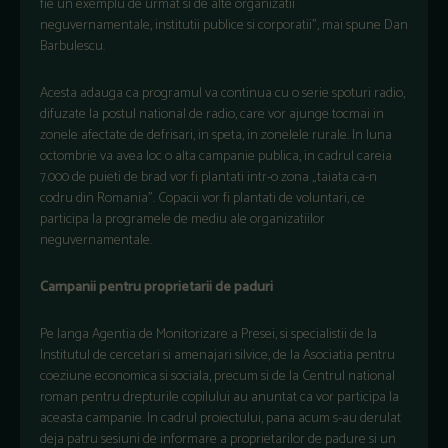
fie un exemplu de urmat si de alte organizatii
neguvernamentale, institutii publice si corporatii", mai spune Dan
Barbulescu.
Acesta adauga ca programul va continua cu o serie spoturi radio,
difuzate la postul national de radio, care vor ajunge tocmai in
zonele afectate de defrisari, in speta, in zonelele rurale. In luna
octombrie va avea loc o alta campanie publica, in cadrul careia
7.000 de puieti de brad vor fi plantati intr-o zona „taiata ca-n
codru din Romania". Copacii vor fi plantati de voluntari, ce
participa la programele de mediu ale organizatiilor
neguvernamentale.
Campanii pentru proprietarii de paduri
Pe langa Agentia de Monitorizare a Presei, si specialistii de la
Institutul de cercetari si amenajari silvice, de la Asociatia pentru
coeziune economica si sociala, precum si de la Centrul national
roman pentru drepturile copilului au anuntat ca vor participa la
aceasta campanie. In cadrul proiectului, pana acum s-au derulat
deja patru sesiuni de informare a proprietarilor de padure si un