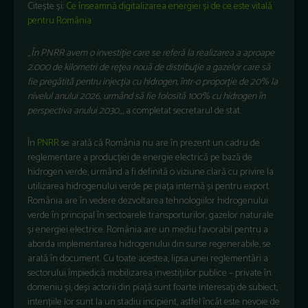
Citește și:
Ce înseamnă digitalizarea energiei și de ce este vitală
pentru România
„
În PNRR avem o investiţie care se referă la realizarea a aproape
2.000 de kilometri de reţea nouă de distribuţie a gazelor care să
fie pregătită pentru injecţia cu hidrogen, într-o proporţie de 20% la
nivelul anului 2026, urmând să fie folosită 100% cu hidrogen în
perspectiva anului 2030
„, a completat secretarul de stat.
În
PNRR
se arată că România nu are în prezent un cadru de
reglementare a producției de energie electrică pe bază de
hidrogen verde, urmând a fi definită o viziune clară cu privire la
utilizarea hidrogenului verde pe piața internă și pentru export.
România are în vedere dezvoltarea tehnologiilor hidrogenului
verde în principal în sectoarele transporturilor, gazelor naturale
și energiei electrice. România are un mediu favorabil pentru a
aborda implementarea hidrogenului din surse regenerabile, se
arată în document. Cu toate acestea, lipsa unei reglementări a
sectorului împiedică mobilizarea investițiilor publice – private în
domeniu și, deși actorii din piață sunt foarte interesați de subiect,
intențiile lor sunt la un stadiu incipient, astfel încât este nevoie de