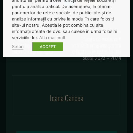
anunțurile, pentru a oferi funcții de rețele sociale și
pentru a analiza traficul. De asemenea, le oferim
partenerilor de rețele sociale, de publicitate și de
analize informații cu privire la modul în care folosiți
site-ul nostru. Aceștia le pot combina cu alte
informații oferite de dvs. sau culese în urma folosirii
Articolul precedent
Articolul următor
serviciilor lor.
Afla mai mult
12 idei inovatoare dezvoltate
Educația de mediu va fi
de startup-uri românești ca
inclusă în programa școlară
Setari
ACCEPT
soluții la criza climatică
obligatorie începând cu anul
școlar 2023 – 2024
Ioana Oancea