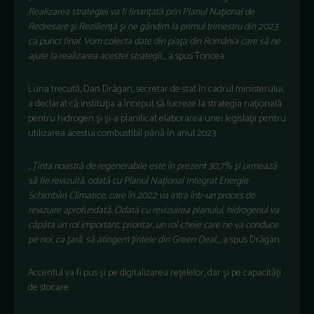
Realizarea strategiei va fi finanţată prin Planul Naţional de
Redresare şi Rezilienţă şi ne gândim la primul trimestru din 2023
ca punct final. Vom colecta date din piaţa din România care să ne
ajute la realizarea acestei strategii
„, a spus Toncea.
Luna trecută, Dan Drăgan, secretar de stat în cadrul ministerului,
a declarat că instituţia a început să lucreze la strategia naţională
pentru hidrogen şi şi-a planificat elaborarea unei legislaţii pentru
utilizarea acestui combustibil până în anul 2023.
„
Ţinta noastră de regenerabile este în prezent 30,7% şi urmează
să fie revizuită, odată cu Planul Naţional Integrat Energie
Schimbări Climatice, care în 2022 va intra într-un proces de
revizuire aprofundată. Odată cu revizuirea planului, hidrogenul va
căpăta un rol important, prioritar, un rol-cheie care ne va conduce
pe noi, ca ţară, să atingem ţintele din Green Deal
„, a spus Drăgan.
Accentul va fi pus şi pe digitalizarea reţelelor, dar şi pe capacităţi
de stocare.