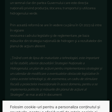
un semnal clar din partea Guvernului care este direcția
națională privind producția, stocarea, transportul și utilizarea
hidrogenului verde.
Prin această reformă se are în vedere ca pâna în Q1 2023 să intre
în vigoare
revizuirea cadrului legislativ şi de reglementare, pe baza
măsurilor din strategia națională de hidrogen şi a rezultatelor din
planul de acţiuni aferent.
„
Ținând cont de lipsa de maturitate a tehnologiei, este important
să fie stabilit, ulterior dezvoltării Strategiei Naționale a
Hidrogenului, un plan de acțiuni pentru implementarea strategiei și
un calendar de modificare a eventualelor obstacole legislative în
calea acestei tehnologii și, de asemenea, un cadru de stimulare
fiscală a proiectelor investiționale în acest domeniu, pentru a se
implementa politicile și măsurile din planul de acțiuni al
Strategiei
”, se mai arată în document.
Folosim cookie-uri pentru a personaliza conținutul și