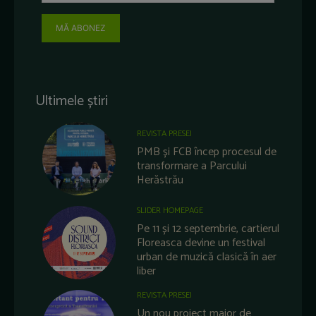
MĂ ABONEZ
Ultimele știri
REVISTA PRESEI
PMB și FCB încep procesul de
transformare a Parcului
Herăstrău
SLIDER HOMEPAGE
Pe 11 și 12 septembrie, cartierul
Floreasca devine un festival
urban de muzică clasică în aer
liber
REVISTA PRESEI
Un nou proiect major de