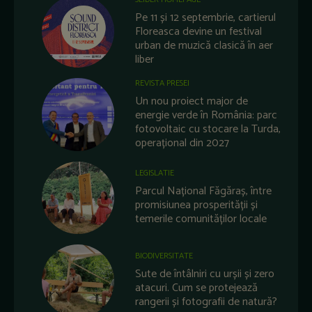
Pe 11 și 12 septembrie, cartierul
Floreasca devine un festival
urban de muzică clasică în aer
liber
REVISTA PRESEI
Un nou proiect major de
energie verde în România: parc
fotovoltaic cu stocare la Turda,
operațional din 2027
LEGISLATIE
Parcul Național Făgăraș, între
promisiunea prosperității și
temerile comunităților locale
BIODIVERSITATE
Sute de întâlniri cu urșii și zero
atacuri. Cum se protejează
rangerii și fotografii de natură?