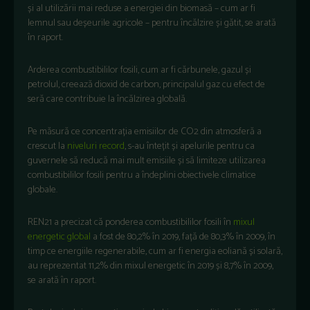
și al utilizării mai reduse a energiei din biomasă – cum ar fi
lemnul sau deșeurile agricole – pentru încălzire și gătit, se arată
în raport.
Arderea combustibililor fosili, cum ar fi cărbunele, gazul și
petrolul, creează dioxid de carbon, principalul gaz cu efect de
seră care contribuie la încălzirea globală.
Pe măsură ce concentrația emisiilor de CO2 din atmosferă a
crescut la
niveluri record
, s-au întețit și apelurile pentru ca
guvernele să reducă mai mult emisiile și să limiteze utilizarea
combustibililor fosili pentru a îndeplini obiectivele climatice
globale.
REN21 a precizat că ponderea combustibililor fosili în
mixul
energetic global
a fost de 80,2% în 2019, față de 80,3% în 2009, în
timp ce energiile regenerabile, cum ar fi energia eoliană și solară,
au reprezentat 11,2% din mixul energetic în 2019 și 8,7% în 2009,
se arată în raport.