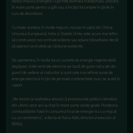
Restul mixului energetic cuprinde biomasa tradițională, utilizată
în mare parte pentru a găti sau a încălzi locuințele în țările în
curs de dezvoltare.
Cu toate acestea, în multe regiuni, inclusiv în părți din China,
Uniunea Europeană, India și Statele Unite, este acum mai ieftin
să construiești noi centrale eoliene sau solare fotovoltaice decât
să operezi centralele pe cărbune existente.
De asemenea, în multe locuri, sursele de energie regenerabilă
depășesc noile centrale electrice pe bază de gaze naturale din
punct de vedere al costurilor și sunt cele mai ieftine surse de
energie electrică în țări de pe toate continentele mari, se arată în
raport.
„Ne trezim la realitatea amară că promisiunile politicii climatice
din ultimii zece ani au fost în mare parte vorbe goale. Ponderea
combustibililor fosili în consumul final de energie nu s-a mișcat
cu un centimetru”, a declarat Rana Adib, directorul executiv al
REN21.