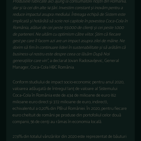
Produsele fabricate aici ajung la consumatorii noștri din România,
dar și la cei din alte 14 țări. Investim constant și inovăm pentru a
reduce impactul asupra mediului. Întreaga echipă de Sistem este
implicată și hotărâtă să scrie noi capitole în povestea Coca-Cola în
România, alături de cei peste 93.000 de clienți și cei peste 1.000
de parteneri. Ne uităm cu optimism către viitor. Știm că fiecare
gest pe care îl facem azi are un impact asupra zilei de mâine. Ne
dorim să fim în continuare lideri în sustenabilitate și să arătăm că
business-ul nostru este despre ceea ce lăsăm După Noi
generațiilor care vin”
, a declarat Jovan Radosavljevic, General
Manager, Coca‑Cola HBC România.
Conform studiului de impact socio-economic pentru anul 2020,
valoarea adăugată de întregul lanț de valoare al Sistemului
Coca‑Cola în România este de 434 de milioane de euro (62
milioane euro direct și 372 milioane de euro, indirect),
echivalentul a 0,20% din PIB-ul României. În 2020, pentru fiecare
euro cheltuit de români pe produse din portofoliul celor două
companii, 56 de cenți au rămas în economia locală.
27,6% din totalul vânzărilor din 2020 este reprezentat de băuturi