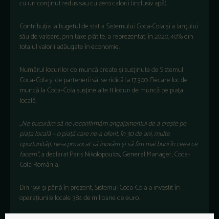
cu un conținut redus sau cu zero calorii (inclusiv apă).
Contribuția la bugetul de stat a Sistemului Coca-Cola și a lanțului
său de valoare, prin taxe plătite, a reprezentat, în 2020, 40% din
totalul valorii adăugate în economie.
Numărul locurilor de muncă create și susținute de Sistemul
Coca‑Cola și de partenerii săi se ridică la 17.300. Fiecare loc de
muncă la Coca‑Cola susține alte 11 locuri de muncă pe piața
locală.
„Ne bucurăm să ne reconfirmăm angajamentul de a crește pe
piața locală – o piață care ne-a oferit, în 30 de ani, multe
oportunități, ne-a provocat să inovăm și să fim mai buni în ceea ce
facem”
, a declarat Paris Nikolopoulos, General Manager, Coca-
Cola România.
Din 1991 și până în prezent, Sistemul Coca-Cola a investit în
operațiunile locale 384 de milioane de euro.