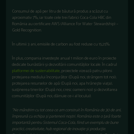
Consumul de apă per litru de băutură produs a scăzut cu
aproximativ 7%, iar toate cele trei fabrici Coca-Cola HBC din
România au certificare AWS (Alliance For Water Stewardship) –
Gold Recognition.
În ultimii 3 ani, emisiile de carbon au fost reduse cu 15,25%.
În plus, compania investește anual 1 milion de euro în proiecte
dedicate bunăstării și dezvoltării comunităților locale. În cadrul
platformei de sustenabilitate
, proiectele vizează patru piloni:
protejarea mediului înconjurător (După noi, strângem tot noi);
protejarea resurselor de apă (După noi, apa hrănește viața);
susținerea tinerilor (După noi, cresc oameni noi) și dezvoltarea
comunităților (După noi, dăinuie ce-i al locului).
”Ne mândrim cu tot ceea ce am construit în România de 30 de ani,
împreună cu echipa și partenerii noștri. România este o țară foarte
importantă pentru Sistemul Coca-Cola, fiind un exemplu de bune
practici, creativitate, hub regional de inovație și producție.