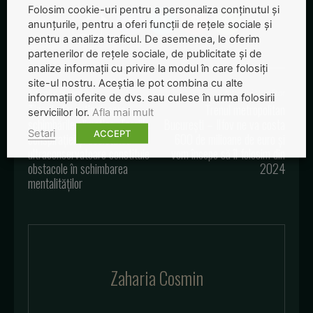
Folosim cookie-uri pentru a personaliza conținutul și
anunțurile, pentru a oferi funcții de rețele sociale și
pentru a analiza traficul. De asemenea, le oferim
partenerilor de rețele sociale, de publicitate și de
analize informații cu privire la modul în care folosiți
site-ul nostru. Aceștia le pot combina cu alte
Articolul precedent
Articolul următor
informații oferite de dvs. sau culese în urma folosirii
Tinerii știu puțin despre
Trenul metropolitan
serviciilor lor.
Afla mai mult
schimbările climatice. Teoriile
București – Ilfov ne va costa
Setari
ACCEPT
conspirației și societatea
600 de milioane de euro și
ultraconservatoare constituie
vom începe să îl folosim din
obstacole în schimbarea
2024
mentalităților
Zaharia Cosmin