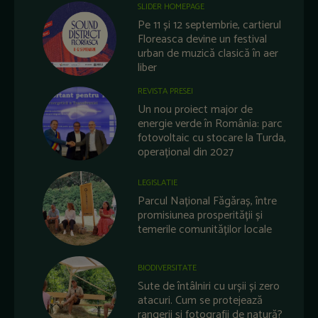
SLIDER HOMEPAGE
Pe 11 și 12 septembrie, cartierul
Floreasca devine un festival
urban de muzică clasică în aer
liber
REVISTA PRESEI
Un nou proiect major de
energie verde în România: parc
fotovoltaic cu stocare la Turda,
operațional din 2027
LEGISLATIE
Parcul Național Făgăraș, între
promisiunea prosperității și
temerile comunităților locale
BIODIVERSITATE
Sute de întâlniri cu urșii și zero
atacuri. Cum se protejează
rangerii și fotografii de natură?