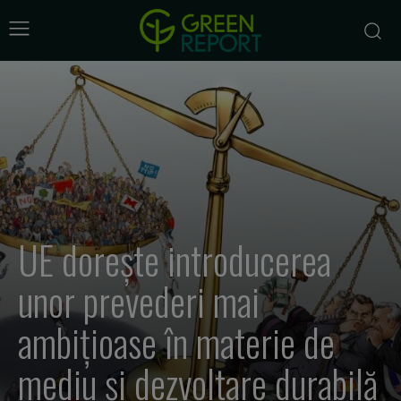
UE dorește introducerea
unor prevederi mai
ambițioase în materie de
mediu și dezvoltare durabilă