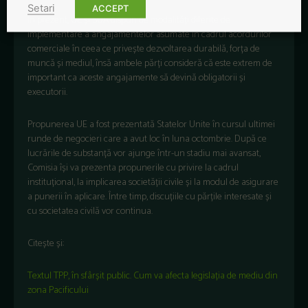
Setari
ACCEPT
În prezent, UE și SUA dispun de modalități diferite de
implementare a angajamentelor asumate în cadrul acordurilor
comerciale în ceea ce privește dezvoltarea durabilă, forța de
muncă și mediul, însă ambele părți consideră că este extrem de
important ca aceste angajamente să devină obligatorii și
executorii.
Propunerea UE a fost prezentată Statelor Unite în cursul ultimei
runde de negocieri care a avut loc în luna octombrie. După ce
lucrările de substanță vor ajunge într-un stadiu mai avansat,
Comisia își va prezenta propunerile cu privire la cadrul
instituțional, la implicarea societății civile și la modul de asigurare
a punerii în aplicare. Între timp, discuțiile cu părțile interesate și
cu societatea civilă vor continua.
Citește și:
Textul TPP, în sfârșit public. Cum va afecta legislația de mediu din
zona Pacificului