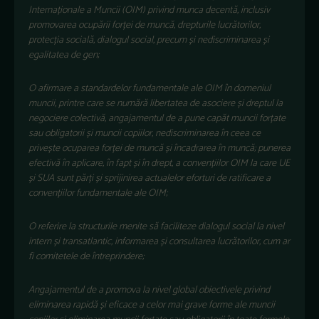
Internaționale a Muncii (OIM) privind munca decentă, inclusiv
promovarea ocupării forței de muncă, drepturile lucrătorilor,
protecția socială, dialogul social, precum și nediscriminarea și
egalitatea de gen;
O afirmare a standardelor fundamentale ale OIM în domeniul
muncii, printre care se numără libertatea de asociere și dreptul la
negociere colectivă, angajamentul de a pune capăt muncii forțate
sau obligatorii și muncii copiilor, nediscriminarea în ceea ce
privește ocuparea forței de muncă și încadrarea în muncă; punerea
efectivă în aplicare, în fapt și în drept, a convențiilor OIM la care UE
și SUA sunt părți și sprijinirea actualelor eforturi de ratificare a
convențiilor fundamentale ale OIM;
O referire la structurile menite să faciliteze dialogul social la nivel
intern și transatlantic, informarea și consultarea lucrătorilor, cum ar
fi comitetele de întreprindere;
Angajamentul de a promova la nivel global obiectivele privind
eliminarea rapidă și eficace a celor mai grave forme ale muncii