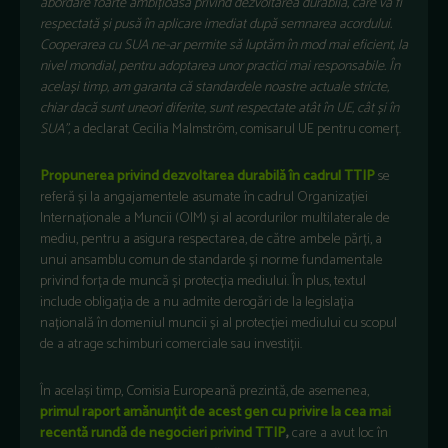
abordare foarte ambițioasă privind dezvoltarea durabilă, care va fi
respectată și pusă în aplicare imediat după semnarea acordului.
Cooperarea cu SUA ne-ar permite să luptăm în mod mai eficient, la
nivel mondial, pentru adoptarea unor practici mai responsabile. În
același timp, am garanta că standardele noastre actuale stricte,
chiar dacă sunt uneori diferite, sunt respectate atât în UE, cât și în
SUA”,
a declarat Cecilia Malmström, comisarul UE pentru comerț.
Propunerea privind dezvoltarea durabilă în cadrul TTIP
se
referă și la angajamentele asumate în cadrul Organizației
Internaționale a Muncii (OIM) și al acordurilor multilaterale de
mediu, pentru a asigura respectarea, de către ambele părți, a
unui ansamblu comun de standarde și norme fundamentale
privind forța de muncă și protecția mediului. În plus, textul
include obligația de a nu admite derogări de la legislația
națională în domeniul muncii și al protecției mediului cu scopul
de a atrage schimburi comerciale sau investiții.
În același timp, Comisia Europeană prezintă, de asemenea,
primul raport amănunțit de acest gen cu privire la cea mai
recentă rundă de negocieri privind TTIP
,
care a avut loc în