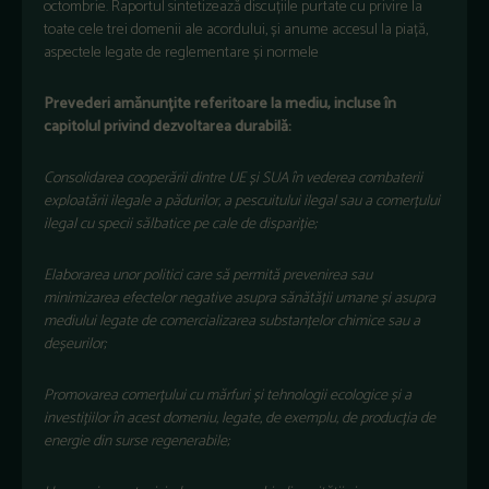
octombrie. Raportul sintetizează discuțiile purtate cu privire la
toate cele trei domenii ale acordului, și anume accesul la piață,
aspectele legate de reglementare și normele
Prevederi amănunțite referitoare la mediu, incluse în
capitolul privind dezvoltarea durabilă:
Consolidarea cooperării dintre UE și SUA în vederea combaterii
exploatării ilegale a pădurilor, a pescuitului ilegal sau a comerțului
ilegal cu specii sălbatice pe cale de dispariție;
Elaborarea unor politici care să permită prevenirea sau
minimizarea efectelor negative asupra sănătății umane și asupra
mediului legate de comercializarea substanțelor chimice sau a
deșeurilor;
Promovarea comerțului cu mărfuri și tehnologii ecologice și a
investițiilor în acest domeniu, legate, de exemplu, de producția de
energie din surse regenerabile;