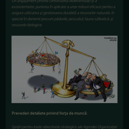
Un angajament privind conservarea biodiversității și a
ecosistemelor, punerea în aplicare a unor măsuri eficace pentru a
asigura utilizarea și gestionarea durabilă a resurselor naturale, în
special în domenii precum pădurile, pescuitul, fauna sălbatică, și
resursele biologice.
Prevederi detaliate privind forța de muncă:
Sprijin pentru toate obiectivele strategice ale Agendei Organizației