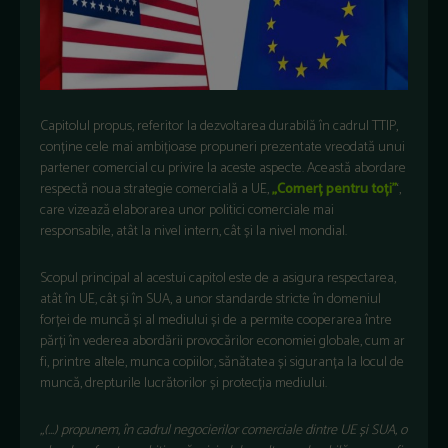
Capitolul propus, referitor la dezvoltarea durabilă în cadrul TTIP,
conține cele mai ambițioase propuneri prezentate vreodată unui
partener comercial cu privire la aceste aspecte. Această abordare
respectă noua strategie comercială a UE,
„Comerț pentru toți”
‘,
care vizează elaborarea unor politici comerciale mai
responsabile, atât la nivel intern, cât și la nivel mondial.
Scopul principal al acestui capitol este de a asigura respectarea,
atât în UE, cât și în SUA, a unor standarde stricte în domeniul
forței de muncă și al mediului și de a permite cooperarea între
părți în vederea abordării provocărilor economiei globale, cum ar
fi, printre altele, munca copiilor, sănătatea și siguranța la locul de
muncă, drepturile lucrătorilor și protecția mediului.
„(…) propunem, în cadrul negocierilor comerciale dintre UE și SUA, o