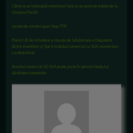
Către ce se îndreaptă omenirea? Iată ce au semnat statele de la
Oceanul Pacific
24.000 de români spun Stop TTIP
Planul UE de includere a clauzei de Soluționare a Disputelor
dintre Investitori și Stat în tratatul comercial cu SUA, momentan,
s-a destrămat
Acordul comercial UE-SUA poate pune în pericol mediul și
sănătatea oamenilor