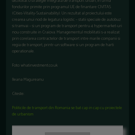
dezvoltat o strategie integrata de transport urban, in urma
fondurilor primite prin programul UE de finantare CIVITAS
(Cities-Vitality-Sustainability). Un rezultat al proiectului este
crearea unui nod de legatura logistic – statii speciale de autobuz
si tramvai – si un program de transport pentru 4 hypermarket-uri
nou construite in Craiova. Managementul mobilitatii s-a realizat
prin corelarea contractelor de transport intre marile companii si
regia de transport, printr-un software si un program de harti
operationale.
Foto: whatinvestment.co.uk
Ileana Magureanu
Citeste:
Politicile de transport din Romania se bat cap in cap cu proiectele
de urbanism