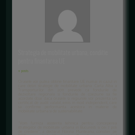
Strategia de mobilitate urbana, conditie
pentru finantarea UE
+ posts
Orasele vor putea obtine finantare UE numai in cazul in
care detin strategie de mobilitate urbana. Carta Alba a
Transporturilor din 2011 prevede ca fondurile de
dezvoltare regionala si fondurile de coeziune sa fie
acordate doar daca orasele si regiunile vor prezenta un
certificat de audit valabil, emis in mod independent, care
sa confirme performanta acestora in materie de
mobilitate urbana si de sustenabilitate.
“Vom furniza asistenta tehnica pentru conceperea
strategiilor de mobilitate urbana in Bucuresti si cei 7 poli
de crestere”, a declarat Florina Munteanu, consilier pe