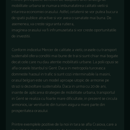
mobilitate urbana se numara imbunatatirea calitatii vietii si
intarirea economiei orasului. Astfel, cetatenii se vor putea bucura
de spatii publice atractive si vor avea o sanatate mai buna. De
asemenea, va creste siguranta rutiera,
imaginea orasului va fi infrumusetata si vor creste oportunitatile
de investitii.
Conform indicelui Mercer de calitate a vietii, orasele cu transport
sustenabil ofera conditii mai bune de trai si sunt chiar mai bogate
decat cele care nu dau atentie mobilitatii urbane. La polii opusi se
afla orasele Istanbul si Gent. Daca in metropola turceasca
domneste haosul in trafic si sunt cozi interminabile la masini,
orasul belgian este un model aproape utopic de armonie pe
strazi si dezvoltare sustenabila. Daca in urma cu 20 de ani,
inainte de aplicarea strategiei de mobilitate urbana, transportul
in Gent se realiza cu foarte mare dificultate, in prezent se circula
armonios, iar veniturile din turism asigura mare parte din
prosperitatea orasului.
Printre exemplele pozitive de la noi in tara se afla Craiova, care a