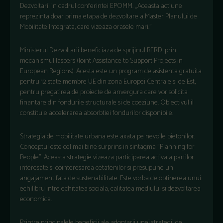
Dezvoltarii in cadrul conferintei EPOMM. „Aceasta actiune
reprezinta doar prima etapa de dezvoltare a Master Planului de
Mobilitate Integrata, care vizeaza orasele mari.”
Ministerul Dezvoltarii beneficiaza de sprijinul BERD, prin
mecanismul Jaspers (Joint Assistance to Support Projects in
European Regions). Acesta este un program de asistenta gratuita
pentru 12 state membre UE din zona Europei Centrale si de Est,
pentru pregatirea de proiecte de anvergura care vor solicita
finantare din fondurile structurale si de coeziune. Obiectivul il
constituie accelerarea absorbtiei fondurilor disponibile.
Strategia de mobilitate urbana este axata pe nevoile pietonilor.
Conceptul este cel mai bine surprins in sintagma "Planning for
People". Aceasta strategie vizeaza participarea activa a partilor
interesate si cointeresarea cetatenilor si presupune un
angajament fata de sustenabilitate. Este vorba de obtinerea unui
echilibru intre echitatea sociala, calitatea mediului si dezvoltarea
economica.
Printre principalele beneficii ale adoptarii unei strategii de