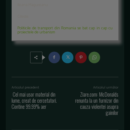
Ileana Magureanu
Citeste:
Politicile de transport din Romania se bat cap in cap cu
proiectele de urbanism
Articolul precedent
Articolul următor
Cel mai usor material din
Ziare.com: McDonalds
lume, creat de cercetatori.
renunta la un furnizor din
Contine 99.99% aer
cauza violentei asupra
gainilor