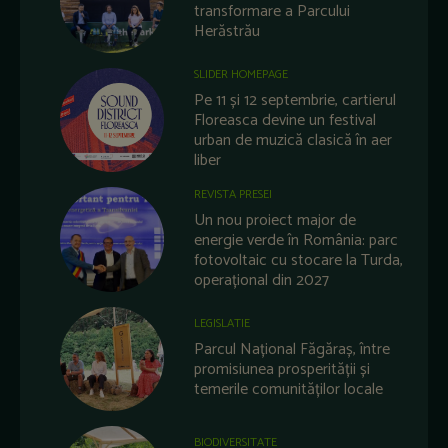
transformare a Parcului
Herăstrău
SLIDER HOMEPAGE
Pe 11 și 12 septembrie, cartierul
Floreasca devine un festival
urban de muzică clasică în aer
liber
REVISTA PRESEI
Un nou proiect major de
energie verde în România: parc
fotovoltaic cu stocare la Turda,
operațional din 2027
LEGISLATIE
Parcul Național Făgăraș, între
promisiunea prosperității și
temerile comunităților locale
BIODIVERSITATE